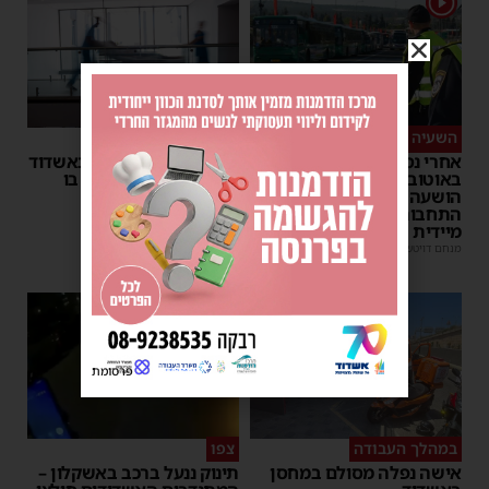
1
השעיה מיידית
ליבו שב לפעום
אחרי נסיעת האימים
אדם התמוטט בביתו באשדוד
באוטובוס מאשדוד: הנהג
– כוחות ההצלה ביצעו בו
הושעה מתפקידו – משרד
פעולות החייאה
התחבורה הורה על בדיקה
מנחם דויטש
|
17:35
מיידית
מנחם דויטש
|
17:44
1
פרסומת
במהלך העבודה
צפו
אישה נפלה מסולם במחסן
תינוק ננעל ברכב באשקלון –