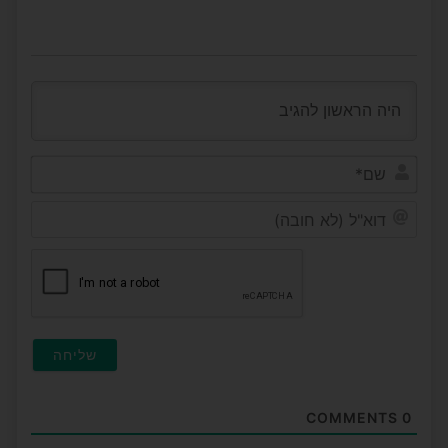
שם*
דוא"ל
(לא
חובה
COMMENTS
0