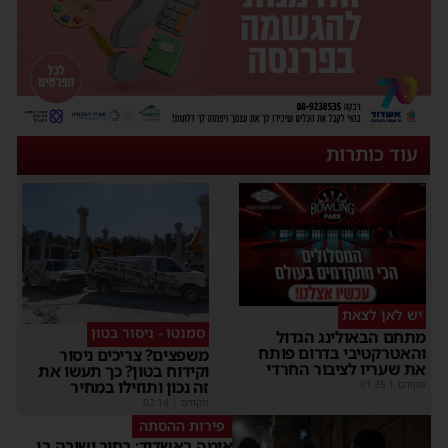
עוד כותרות
יש לאן לצאת
סמנטו - ניסור בטון
מתחם הבאולינג הגדול
והאטרקטיבי בדרום פותח
משפצים? צריכים ניסור
את שעריו לציבור החרדי
וקידוח בטון? כך תעשו את
זה נכון ותוזילו במחיר
מקודם
|
01:35
מקודם
|
02:14
פירות ההסתה
אימה באשדוד: בחור ישיבה בן