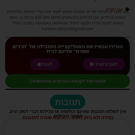
עם כלביא
אנו מכבדים זכויות יוצרים ועושים מאמץ לאתר את בעלי הזכויות בצילומים
המגיעים לידינו. אם זיהיתים בפרסומינו צילום שיש לכם זכויות בו, אתם
רשאים לפנות אלינו ולבקש לחדול מהשימוש באמצעות כתובת המייל:
haredim.ashdod@gmail.com
הורידו עכשיו את האפליקצייה המובילה של 'חרדים
אשדוד' אליכם לנייד
לאנדורואיד
לאפל
להצטרפות לקבוצת העדכונים בוואטסאפ
תגובות
אין לשלוח תגובות שאינם הולמות או מכילות דברי לשון הרע,
הסתה ורכילות.
במידה ולא ניתן להגיב - הכתבה סגורה לתגובות.