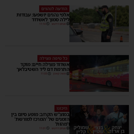
הודעה לנהגים
אלפי נהגים יושפעו: עבודות
לילה סמוך לאשדוד
מנחם דויטש
11:10
כל טיפה מצילה
אשדוד מצילה חיים: מוקד
התרמת דם ליד השטיבלאך
משה קאהן
11:05
היכונו
במוצ”ש הקרוב: מופע סיום בין
הזמנים של 'המרכז למורשת'
ו'מהות'
מנחם דויטש
11:01