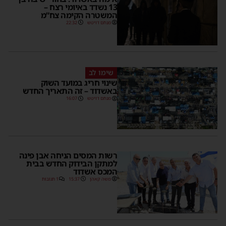
13 נשדד באיומי רצח –
המשטרה הקימה צח”מ
מנחם דויטש
22:32
שימו לב
שינוי חריג במועד השוק
באשדוד – זה התאריך החדש
מנחם דויטש
16:07
רשות המסים הניחה אבן פינה
למתקן הבידוק החדש בבית
המכס אשדוד
משה קאהן
15:37
1 תגובות