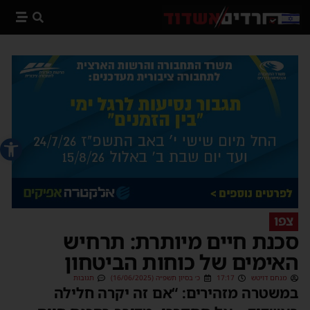
פתח סרג
צפו
סכנת חיים מיותרת: תרחיש
האימים של כוחות הביטחון
מנחם דויטש
17:17
כ׳ בסיון תשפ״ה (16/06/2025)
תגובות
במשטרה מזהירים: “אם זה יקרה חלילה