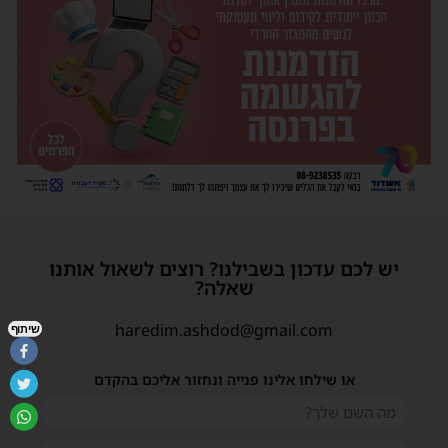
יש לכם עדכון בשבילנו? רוצים לשאול אותנו
שאלה?
haredim.ashdod@gmail.com
שיתוף
או שילחו אלינו פנייה ונחזור אליכם בהקדם