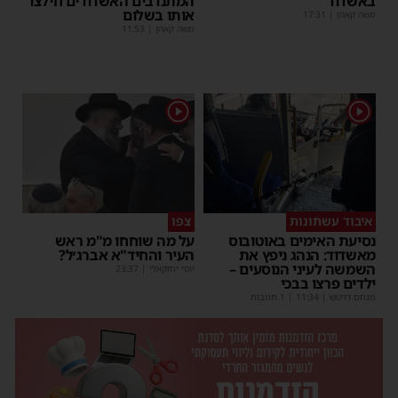
באשדוד
המתנדבים האשדודים חילצו
אותו בשלום
משה קאהן
|
17:31
משה קאהן
|
11:53
1
1
איבוד עשתונות
צפו
נסיעת האימים באוטובוס
על מה שוחחו מ"מ ראש
מאשדוד: הנהג ניפץ את
העיר והחיד"א אברג׳ל?
השמשה לעיני הנוסעים –
יוסי יחזקאלי
|
23:37
ילדים פרצו בבכי
מנחם דויטש
|
11:34
| 1 תגובות