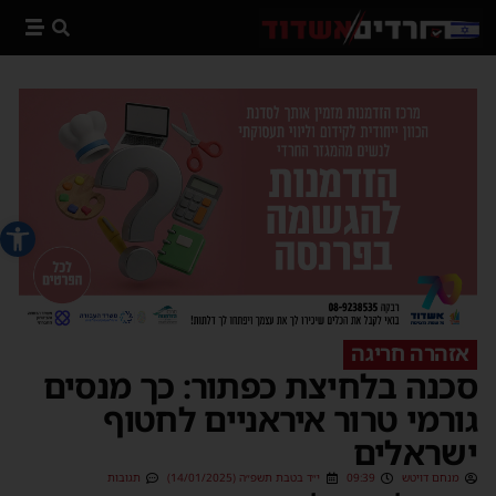
פתח סרג
אזהרה חריגה
סכנה בלחיצת כפתור: כך מנסים
גורמי טרור איראניים לחטוף
ישראלים
מנחם דויטש
09:39
י״ד בטבת תשפ״ה (14/01/2025)
תגובות