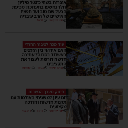
אוצרות בשווי כ־100 מיליון
דולר נחשפו בתערוכה: מכיפת
הבעל שם טוב ועד חפציו
האישיים של הרב עובדיה
יוסי יחזקאלי
16:34
עוד מכה לציבור החרדי
האם אירועי בין הזמנים
באשדוד בסכנה? עתירה
חדשה דורשת לעצור את
התקציבים
מנחם דויטש
14:24
1 תגובות
חיזוק מערך הכשרות
יום עיון למשגיחי האולמות עם
תקנות חדשות והדרכה
מקצועית
יוסי יחזקאלי
14:11
1 תגובות