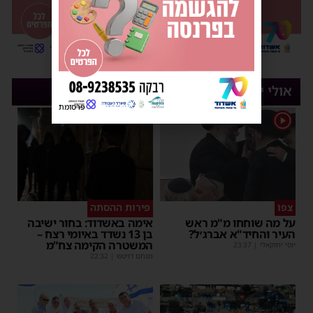
אולי יעניין אותך
פרסומת
1
צפו
פירות ההסתה
על מה שוחחו מ"מ ראש
אימה באשדוד: בחור ישיבה
העיר והחיד"א אברג׳ל?
בן 13 נשדד באיומי רצח –
המשטרה הקימה צח”מ
יוסי יחזקאלי
|
23:37
מנחם דויטש
|
22:32