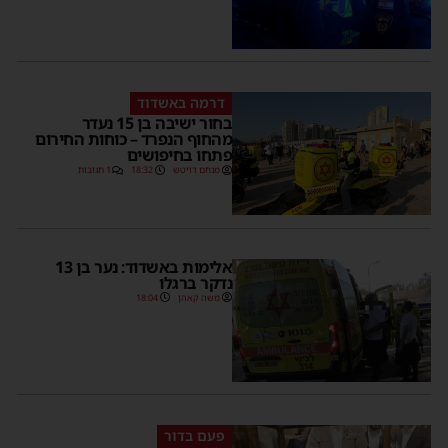
דרמה באשדוד
בחור ישיבה בן 15 נעדר
מהחוף הנפרד – כוחות החירום
פתחו בחיפושים
מנחם דויטש
18:32
1 תגובות
אלימות באשדוד: נער בן 13
נדקר ברגלו
משה קאהן
18:04
פעם בדור