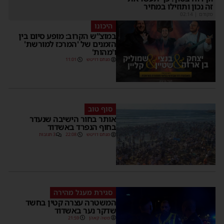
זה נכון ותוזילו במחיר
מקודם
|
02:14
היכונו
במוצ”ש הקרוב: מופע סיום בין
הזמנים של 'המרכז למורשת'
ו'מהות'
מנחם דויטש
11:01
סוף טוב
אותר בחור הישיבה שנעדר
בחוף הנפרד באשדוד
מנחם דויטש
22:08
3 תגובות
סגירת מעגל מהירה
המשטרה עצרה קטין בחשד
שדקר נער באשדוד
משה קאהן
21:59