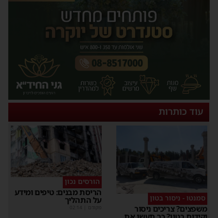
עוד כותרות
הורסים נכון
הריסת מבנים: טיפים ומידע
סמנטו - ניסור בטון
על התהליך
משפצים? צריכים ניסור
מקודם
|
02:14
וקידוח בטון? כך תעשו את