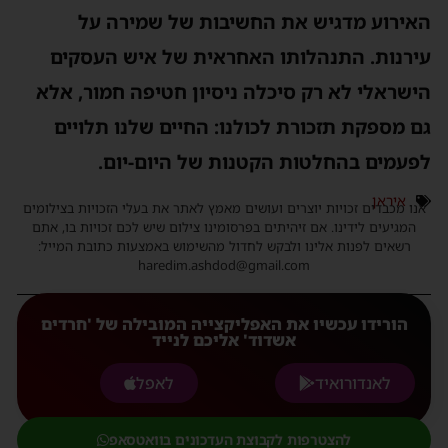
האירוע מדגיש את החשיבות של שמירה על
עירנות. התנהלותו האחראית של איש העסקים
הישראלי לא רק סיכלה ניסיון חטיפה חמור, אלא
גם מספקת תזכורת לכולנו: החיים שלנו תלויים
לפעמים בהחלטות הקטנות של היום-יום.
איראן
אנו מכבדים זכויות יוצרים ועושים מאמץ לאתר את בעלי הזכויות בצילומים
המגיעים לידינו. אם זיהיתים בפרסומינו צילום שיש לכם זכויות בו, אתם
רשאים לפנות אלינו ולבקש לחדול מהשימוש באמצעות כתובת המייל:
haredim.ashdod@gmail.com
הורידו עכשיו את האפליקצייה המובילה של 'חרדים
אשדוד' אליכם לנייד
לאנדורואיד
לאפל
להצטרפות לקבוצת העדכונים בוואטסאפ