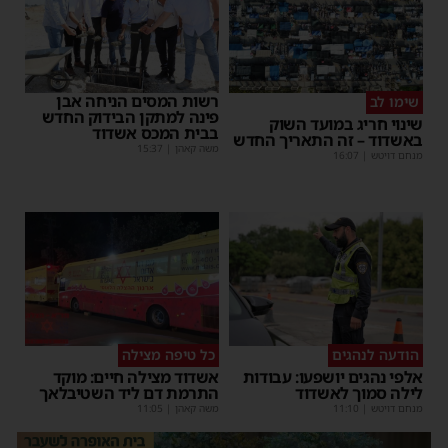
רשות המסים הניחה אבן
שימו לב
פינה למתקן הבידוק החדש
שינוי חריג במועד השוק
בבית המכס אשדוד
באשדוד – זה התאריך החדש
משה קאהן
|
15:37
מנחם דויטש
|
16:07
הודעה לנהגים
כל טיפה מצילה
אלפי נהגים יושפעו: עבודות
אשדוד מצילה חיים: מוקד
לילה סמוך לאשדוד
התרמת דם ליד השטיבלאך
מנחם דויטש
|
11:10
משה קאהן
|
11:05