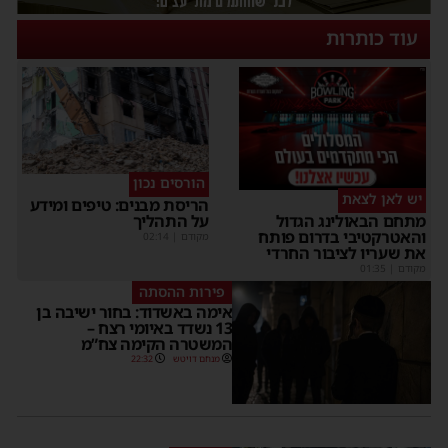
עוד כותרות
הורסים נכון
יש לאן לצאת
הריסת מבנים: טיפים ומידע
על התהליך
מתחם הבאולינג הגדול
והאטרקטיבי בדרום פותח
מקודם
|
02:14
את שעריו לציבור החרדי
מקודם
|
01:35
פירות ההסתה
אימה באשדוד: בחור ישיבה בן
13 נשדד באיומי רצח –
המשטרה הקימה צח”מ
מנחם דויטש
22:32