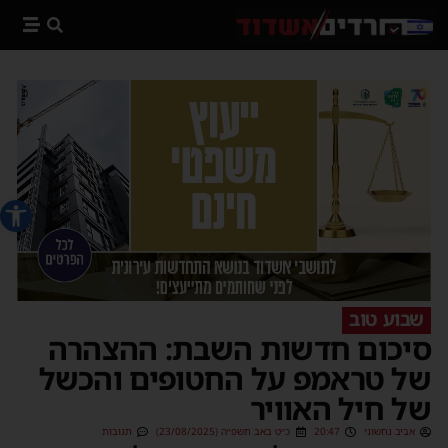
פתח סרג
שבוע טוב
סיכום חדשות השבת: ההצהרה
של טראמפ על החטופים והכשל
של חיל האוויר
אביב נחשוני
20:47
כ״ט באב תשפ״ה (23/08/2025)
תגובות