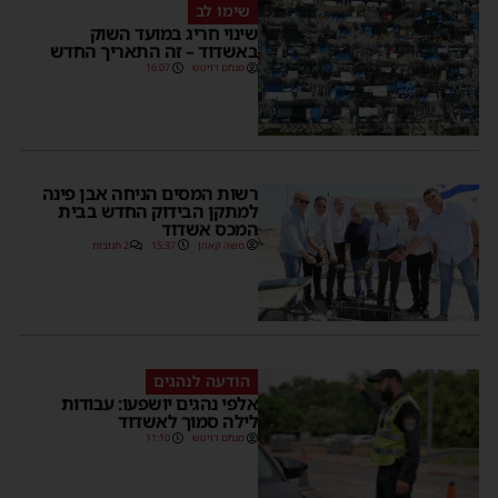
שימו לב
שינוי חריג במועד השוק
באשדוד – זה התאריך החדש
מנחם דויטש
16:07
רשות המסים הניחה אבן פינה
למתקן הבידוק החדש בבית
המכס אשדוד
משה קאהן
15:37
2 תגובות
הודעה לנהגים
אלפי נהגים יושפעו: עבודות
לילה סמוך לאשדוד
מנחם דויטש
11:10