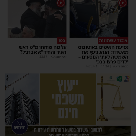
1
1
איבוד עשתונות
צפו
נסיעת האימים באוטובוס
על מה שוחחו מ"מ ראש
מאשדוד: הנהג ניפץ את
העיר והחיד"א אברג׳ל?
השמשה לעיני הנוסעים –
יוסי יחזקאלי
|
23:37
ילדים פרצו בבכי
מנחם דויטש
|
11:34
| 1 תגובות