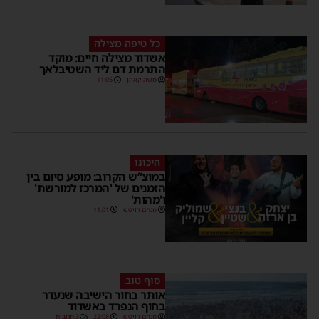
כל טיפה מצילה
אשדוד מצילה חיים: מוקד
התרמת דם ליד השטיבלאך
משה קאהן
11:05
היכונו
במוצ”ש הקרוב: מופע סיום בין
הזמנים של 'המרכז למורשת'
ו'מהות'
מנחם דויטש
11:01
סוף טוב
אותר בחור הישיבה שנעדר
בחוף הנפרד באשדוד
מנחם דויטש
22:08
3 תגובות