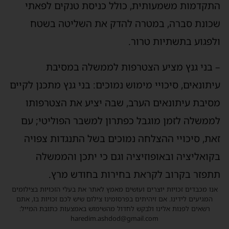
התקדמות משמעותית, כולל כניסת טנקים לפאתי
שכונת סברה, במטרה להדק את השליטה בשטח
ולפגוע בתשתיות טרור.
– בני גנץ מציע הצטרפות לממשלה במסיבת
עיתונאים, סיכויי מימוש נמוכים: בני גנץ מתכנן לקיים
מסיבת עיתונאים הערב, שבה יציע את הצטרפותו
לממשלה לזמן מוגבל כפתרון למשבר הפוליטי; עם
זאת, סיכויי ההצלחה נמוכים בשל התנגדות צפויה
בקואליציה ובאופוזיציה וגם כי יתכן והממשלה
תתפזר בקרוב לקראת בחירות בחודש מרץ.
אנו מכבדים זכויות יוצרים ועושים מאמץ לאתר את בעלי הזכויות בצילומים
המגיעים לידינו. אם זיהיתים בפרסומינו צילום שיש לכם זכויות בו, אתם
רשאים לפנות אלינו ולבקש לחדול מהשימוש באמצעות כתובת המייל:
haredim.ashdod@gmail.com