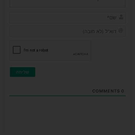
שם*
דוא"ל
(לא
חובה
COMMENTS
0