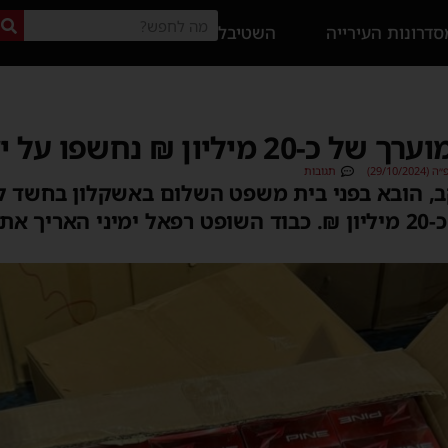
דרונות העירייה
השטיבל
₪ נחשפו על ידי מכס אשדוד
29/10)
תגובות
עקב, הובא בפני בית משפט השלום באשקלון בחשד 
המס הגלום בהן עומד על כ-20 מיליון ₪. כבוד השופט רפאל ימיני הא