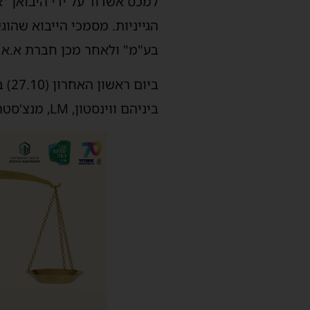
הגייניות. מסמכי הייבוא שהו
בע"מ" ולאחר מכן חברת א.א.
ביו
ביניהם ווינסטון, LM, מנצ'סטר, ו- PINE, זאת בניגוד למוצהר.