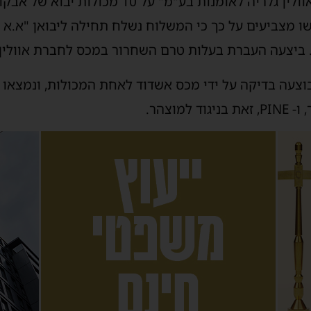
למכס אשדוד על ידי היבואן "אוולין גלריה לאומנות בע"
גשו מצביעים על כך כי המשלוח נשלח תחילה ליבואן "א.א 
 ביצעה העברת בעלות טרם השחרור במכס לחברת אוולין.
ם ראשון האחרון (27.10) בוצעה בדיקה על ידי מכס אשדוד לאחת המכולות, ו