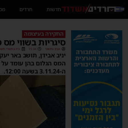
חדשות
חרדים
ממס
החקירה בעיצומה
סיגריות בשווי מס מוערך של כ-20 מיליון 
אביב נחשוני
15:34
כ״ז בתשרי תשפ״ה (/2024
יניב אבידן, תושב באר י
ה-3.11.24 בשעה 12:00.