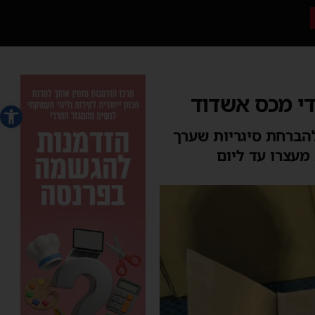
פתח סרג
להברחת סיגריות שערך
ריך את מעצרו עד ליום