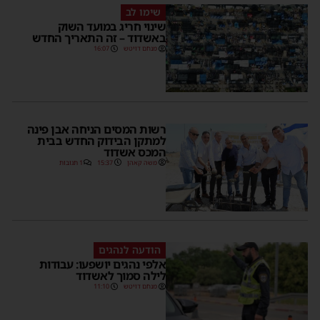
שימו לב
שינוי חריג במועד השוק
באשדוד – זה התאריך החדש
מנחם דויטש
16:07
רשות המסים הניחה אבן פינה
למתקן הבידוק החדש בבית
המכס אשדוד
משה קאהן
15:37
1 תגובות
הודעה לנהגים
אלפי נהגים יושפעו: עבודות
לילה סמוך לאשדוד
מנחם דויטש
11:10