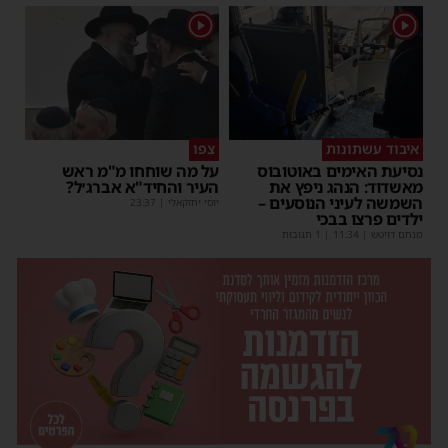
1
1
איבוד עשתונות
צפו
נסיעת האימים באוטובוס
על מה שוחחו מ"מ ראש
מאשדוד: הנהג ניפץ את
העיר והחיד"א אברג׳ל?
השמשה לעיני הנוסעים –
יוסי יחזקאלי
|
23:37
ילדים פרצו בבכי
מנחם דויטש
|
11:34
| 1 תגובות