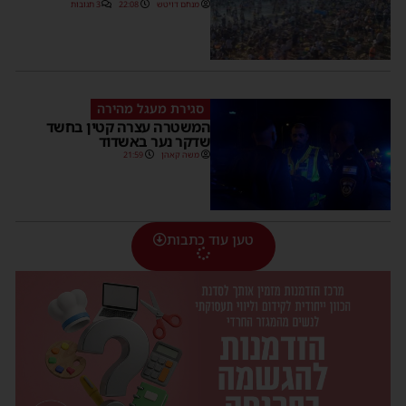
מנחם דויטש
22:08
3 תגובות
סגירת מעגל מהירה
המשטרה עצרה קטין בחשד
שדקר נער באשדוד
משה קאהן
21:59
טען עוד כתבות