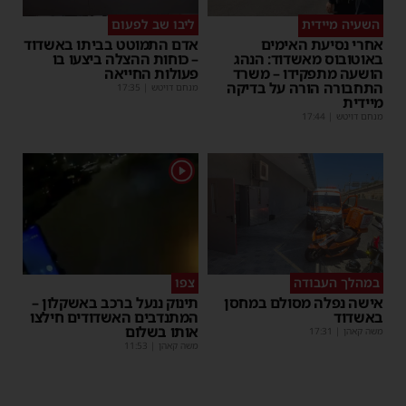
השעיה מיידית
ליבו שב לפעום
אחרי נסיעת האימים
אדם התמוטט בביתו באשדוד
באוטובוס מאשדוד: הנהג
– כוחות ההצלה ביצעו בו
הושעה מתפקידו – משרד
פעולות החייאה
התחבורה הורה על בדיקה
מנחם דויטש
|
17:35
מיידית
מנחם דויטש
|
17:44
1
במהלך העבודה
צפו
אישה נפלה מסולם במחסן
תינוק ננעל ברכב באשקלון –
באשדוד
המתנדבים האשדודים חילצו
אותו בשלום
משה קאהן
|
17:31
משה קאהן
|
11:53