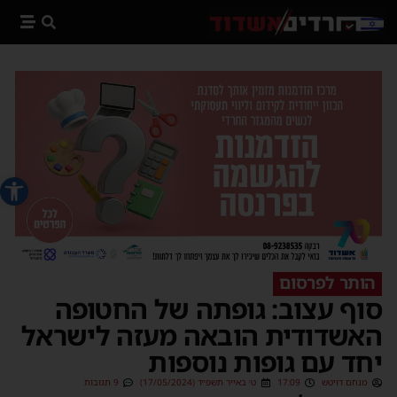
פתח סרג
הותר לפרסום
סוף עצוב: גופתה של החטופה
האשדודית הובאה מעזה לישראל
יחד עם גופות נוספות
מנחם דויטש
17:09
ט׳ באייר תשפ״ד (17/05/2024)
9 תגובות