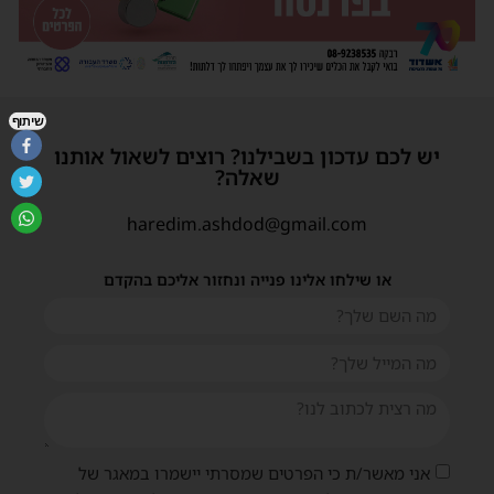
שיתוף
יש לכם עדכון בשבילנו? רוצים לשאול אותנו
שאלה?
haredim.ashdod@gmail.com
או שילחו אלינו פנייה ונחזור אליכם בהקדם
אני מאשר/ת כי הפרטים שמסרתי יישמרו במאגר של