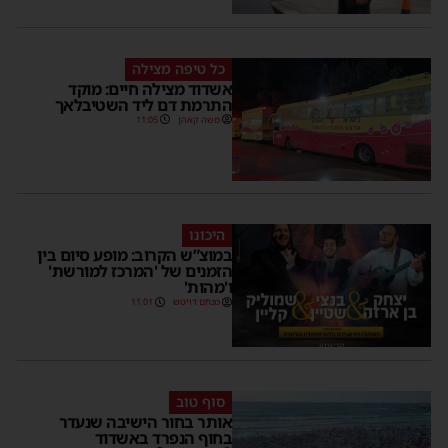
כל טיפה מצילה
אשדוד מצילה חיים: מוקד
התרמת דם ליד השטיבלאך
משה קאהן
11:05
היכונו
במוצ”ש הקרוב: מופע סיום בין
הזמנים של 'המרכז למורשת'
ו'מהות'
מנחם דויטש
11:01
סוף טוב
אותר בחור הישיבה שנעדר
בחוף הנפרד באשדוד