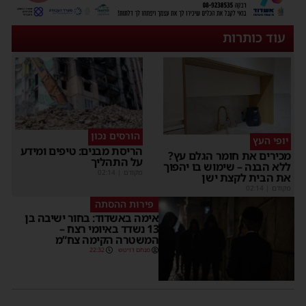
עוד כותרות
הורסים נכון
יופי העץ
הריסת מבנים: טיפים ומידע
מכירים את חומר הגלם עץ?
על התהליך
ללא הבנה – שימוש בו יהפוך
מקודם
|
02:14
את הבית לקצת ישן
מקודם
|
02:14
פירות ההסתה
אימה באשדוד: בחור ישיבה בן
13 נשדד באיומי רצח –
המשטרה הקימה צח”מ
מנחם דויטש
22:32