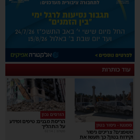
עוד כותרות
הורסים נכון
הריסת מבנים: טיפים ומידע
סמנטו - ניסור בטון
על התהליך
משפצים? צריכים ניסור
מקודם
|
02:14
וקידוח בטון? כך תעשו את