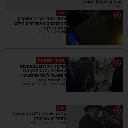
זה נכון ותוזילו במחיר
מקודם
|
02:14
צפו
1
תינוק ננעל ברכב באשקלון –
המתנדבים האשדודים חילצו
אותו בשלום
משה קאהן
11:53
איבוד עשתונות
1
נסיעת האימים באוטובוס
מאשדוד: הנהג ניפץ את
השמשה לעיני הנוסעים –
ילדים פרצו בבכי
מנחם דויטש
11:34
1 תגובות
צפו
1
על מה שוחחו מ"מ ראש העיר
והחיד"א אברג׳ל?
יוסי יחזקאלי
23:37
1 תגובות