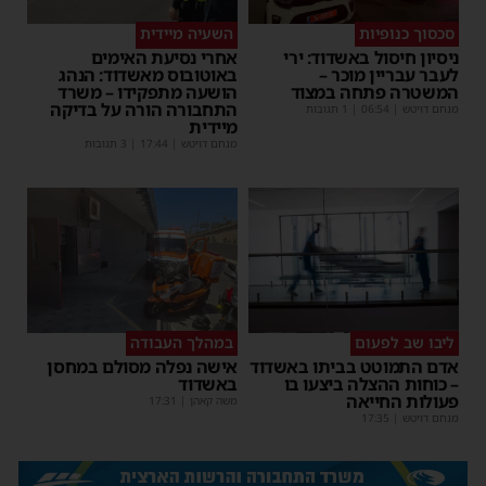
סכסוך כנופיות
השעיה מיידית
ניסיון חיסול באשדוד: ירי
אחרי נסיעת האימים
לעבר עבריין מוכר –
באוטובוס מאשדוד: הנהג
המשטרה פתחה במצוד
הושעה מתפקידו – משרד
התחבורה הורה על בדיקה
מנחם דויטש
|
06:54
| 1 תגובות
מיידית
מנחם דויטש
|
17:44
| 3 תגובות
ליבו שב לפעום
במהלך העבודה
אדם התמוטט בביתו באשדוד
אישה נפלה מסולם במחסן
– כוחות ההצלה ביצעו בו
באשדוד
פעולות החייאה
משה קאהן
|
17:31
מנחם דויטש
|
17:35