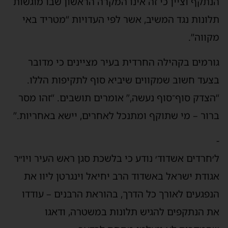
הנתקף וציין כי זה אינו המקרה הראשון שבו מוגשות
תלונות נגד המשיב, אשר לפי העדויות “מטריד באי
מקווה”.
גורמים בקהילה החרדית בעיר מציינים כי מדובר
בצעד חשוב שמקווים שיביא סוף לתקיפות הללו.
“הצדק סוף־סוף נעשה,” אומרים תושבים. “זהו מסר
ברור – מי שתוקף ומתנכל לאחרים, יישא באחריות.”
-
ל׳חרדים אשדוד׳ נודע כי בלשכת סגן ראש העיר ויו״ר
אגודת ישראל באשדוד הרב יחיאל וינגרטן ליוו את
הנפגעים לאורך כל הדרך, בהוראת הרבנים – עודדו
את הנתקפים להגיש תלונות במשטרה, ודאגו