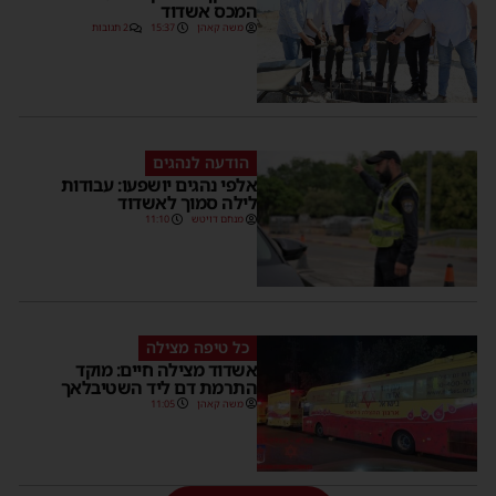
המכס אשדוד
משה קאהן
15:37
2 תגובות
הודעה לנהגים
אלפי נהגים יושפעו: עבודות
לילה סמוך לאשדוד
מנחם דויטש
11:10
כל טיפה מצילה
אשדוד מצילה חיים: מוקד
התרמת דם ליד השטיבלאך
משה קאהן
11:05