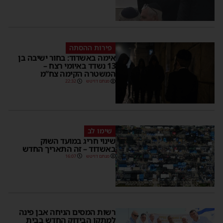
פירות ההסתה
אימה באשדוד: בחור ישיבה בן
13 נשדד באיומי רצח –
המשטרה הקימה צח”מ
מנחם דויטש
22:32
שימו לב
שינוי חריג במועד השוק
באשדוד – זה התאריך החדש
מנחם דויטש
16:07
רשות המסים הניחה אבן פינה
למתקן הבידוק החדש בבית