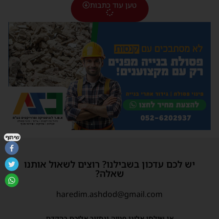
טען עוד כתבות
שיתוף
יש לכם עדכון בשבילנו? רוצים לשאול אותנו
שאלה?
haredim.ashdod@gmail.com
או שילחו אלינו פנייה ונחזור אליכם בהקדם