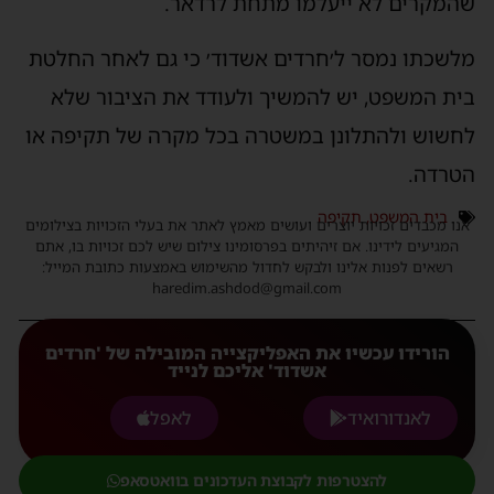
שהמקרים לא ייעלמו מתחת לרדאר.
מלשכתו נמסר ל׳חרדים אשדוד׳ כי גם לאחר החלטת
בית המשפט, יש להמשיך ולעודד את הציבור שלא
לחשוש ולהתלונן במשטרה בכל מקרה של תקיפה או
הטרדה.
בית המשפט
,
תקיפה
אנו מכבדים זכויות יוצרים ועושים מאמץ לאתר את בעלי הזכויות בצילומים
המגיעים לידינו. אם זיהיתים בפרסומינו צילום שיש לכם זכויות בו, אתם
רשאים לפנות אלינו ולבקש לחדול מהשימוש באמצעות כתובת המייל:
haredim.ashdod@gmail.com
הורידו עכשיו את האפליקצייה המובילה של 'חרדים
אשדוד' אליכם לנייד
לאנדורואיד
לאפל
להצטרפות לקבוצת העדכונים בוואטסאפ