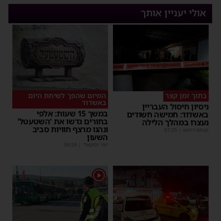
אולי יעניין אותך
בתוך זמן קצר
המיזם שהפך לשיחת היום
באשדוד
ניסיון חיסול העבריין
במשך 15 שעות: אלפי
באשדוד: חמישה חשודים
בחורים גדשו את 'השטעטל'
נעצרו במהלך הלילה
ונהנו מרצף חוויות סביב
מנחם דויטש
|
07:35
השעון
יוסי יחזקאלי
|
06:59
1