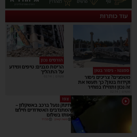
עוד כותרות
הורסים נכון
הריסת מבנים: טיפים ומידע
סמנטו - ניסור בטון
על התהליך
משפצים? צריכים ניסור
מקודם
|
02:14
וקידוח בטון? כך תעשו את
זה נכון ותוזילו במחיר
מקודם
|
02:14
צפו
1
תינוק ננעל ברכב באשקלון –
המתנדבים האשדודים חילצו
אותו בשלום
משה קאהן
11:53