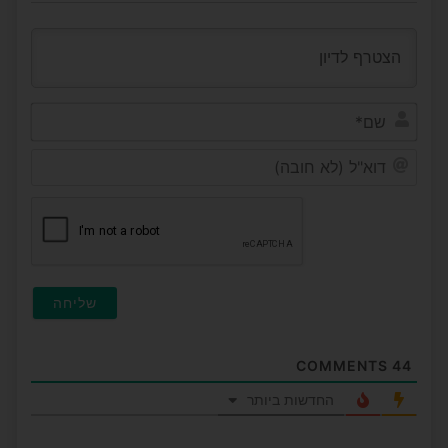
שם*
דוא"ל
(לא
חובה
COMMENTS
44
החדשות ביותר