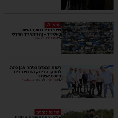
שימו לב
שינוי חריג במועד השוק
באשדוד – זה התאריך החדש
מנחם דויטש
16:07
רשות המסים הניחה אבן פינה
למתקן הבידוק החדש בבית
המכס אשדוד
משה קאהן
15:37
2 תגובות
הודעה לנהגים
אלפי נהגים יושפעו: עבודות