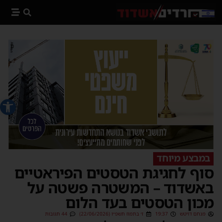
פתח סרג
במבצע מיוחד
סוף לחגיגת הטסטים הפיראטיים
באשדוד – המשטרה פשטה על
מכון הטסטים בעד הלום
מנחם דויטש
19:37
ז׳ בתמוז תשפ״ו (22/06/2026)
44 תגובות