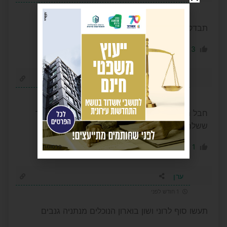
1 חודש לפני
תבדקו את מכוני הרישוי בנתניה נוכלים גנבים
-1
3
הגב לתגובה
אנשים טובים
1 חודש לפני
חבל מאוד שסגרו את המקום.קרעו לי את הצורה עד
ששלחתי את הרכב האהוב שלי לגריטה.
פרסומת
-1
1
הגב לתגובה
ערן
1 חודש לפני
תעשו סוף לרוני ושון בוארון הנוכלים מנתניה גנבים