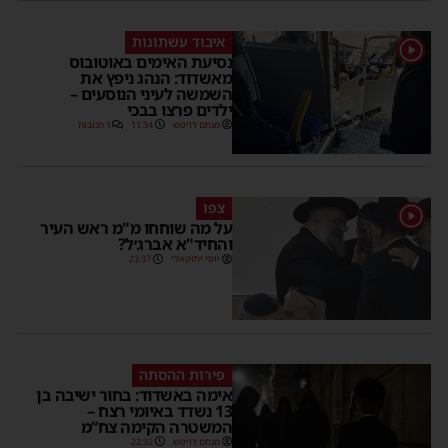
איבוד עשתונות
1
נסיעת האימים באוטובוס
מאשדוד: הנהג ניפץ את
השמשה לעיני הנוסעים –
ילדים פרצו בבכי
מנחם דויטש
11:34
1 תגובות
צפו
1
על מה שוחחו מ"מ ראש העיר
והחיד"א אברג׳ל?
יוסי יחזקאלי
23:37
פירות ההסתה
אימה באשדוד: בחור ישיבה בן
13 נשדד באיומי רצח –
המשטרה הקימה צח”מ
מנחם דויטש
22:32