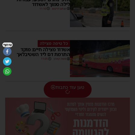
לילה סמוך לאשדוד
מנחם דויטש
11:10
כל טיפה מצילה
שיתוף
אשדוד מצילה חיים: מוקד
התרמת דם ליד השטיבלאך
משה קאהן
11:05
טען עוד כתבות