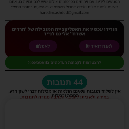
המגיעים לידינו. אם זיהיתים בפרסומינו צילום שיש לכם זכויות בו, אתם
רשאים לפנות אלינו ולבקש לחדול מהשימוש באמצעות כתובת המייל:
haredim.ashdod@gmail.com
הורידו עכשיו את האפליקצייה המובילה של 'חרדים
אשדוד' אליכם לנייד
לאנדורואיד
לאפל
להצטרפות לקבוצת העדכונים בוואטסאפ
44 תגובות
אין לשלוח תגובות שאינם הולמות או מכילות דברי לשון הרע,
הסתה ורכילות.
במידה ולא ניתן להגיב - הכתבה סגורה לתגובות.