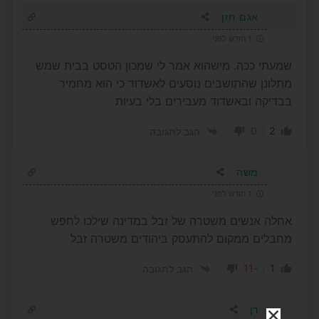
אגם חזן
1 חודש לפני
שמעתי ככה. מישהוא אמר לי שמכון הטסט בבית שמש
מתלונן שהתושבים נוסעים לאשדוד כי הוא מחמיר
בבדיקה ובאשדוד מעבירים בלי בעיות
0
2
הגב לתגובה
משה
1 חודש לפני
אחלה אנשים משטרה של זבל במדינה שילכו לחפש
מחבלים ממקום להתעסק ביהודים משטרה זבל
-11
1
הגב לתגובה
רן