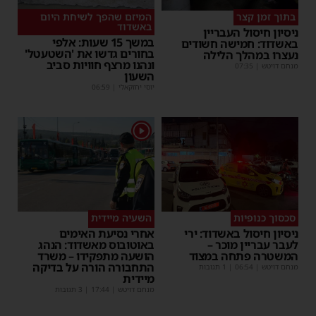
בתוך זמן קצר
המיזם שהפך לשיחת היום
באשדוד
ניסיון חיסול העבריין
במשך 15 שעות: אלפי
באשדוד: חמישה חשודים
בחורים גדשו את 'השטעטל'
נעצרו במהלך הלילה
ונהנו מרצף חוויות סביב
מנחם דויטש
|
07:35
השעון
יוסי יחזקאלי
|
06:59
1
סכסוך כנופיות
השעיה מיידית
ניסיון חיסול באשדוד: ירי
אחרי נסיעת האימים
לעבר עבריין מוכר –
באוטובוס מאשדוד: הנהג
המשטרה פתחה במצוד
הושעה מתפקידו – משרד
התחבורה הורה על בדיקה
מנחם דויטש
|
06:54
| 1 תגובות
מיידית
מנחם דויטש
|
17:44
| 3 תגובות