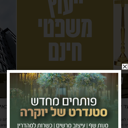
ד לגברים ונשים. הישיבה בהפרדה. מועדי המפגשים הבאי
 לאתר את בעלי הזכויות בצילומים המגיעים לידינו. אם זיהיתים בפרסומינו צילום 
ו ולבקש לחדול מהשימוש באמצעות כתובת המייל: haredim.ashdod@gmail.com