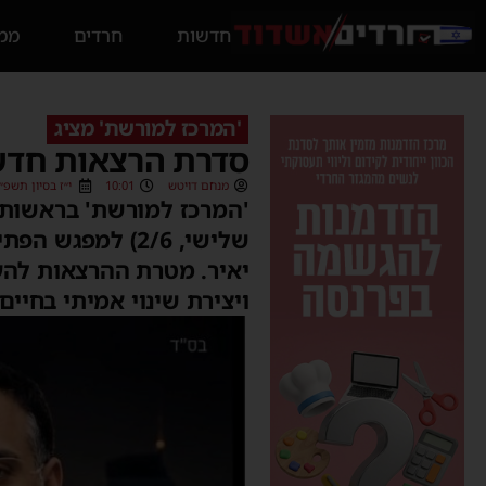
חדשות
חרדים
ממס
'המרכז למורשת' מציג
סדרת הרצאות חדשה
מנחם דויטש
10:01
י״ז בסיון תשפ״ו (/06/2026
'המרכז למורשת' בראשות 
שלישי, 2/6) למ
יאיר. מטרת ההרצאות להע
ויצירת שינוי אמיתי בחיים.