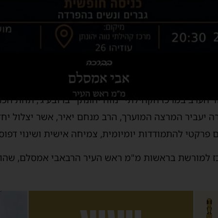
ערב במרכז הקהילתי "נווה יהונתן" ברובע ג׳, תחת הכו
ה יעביר המרצה המוערך, הרב מנחם יאיר, אשר יצלול י
ם פרקטי להתמודדות יומיומית, צמיחה אישית ושינוי דפוס
ז למורשת בראשות מ"מ ראש העיר הרבאבי אמסלם, שהוד