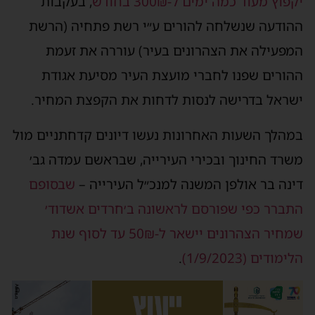
יקפוץ מעוד כמה ימים ל-300₪ בחודש
, בעקבות
ההודעה שנשלחה להורים ע״י רשת פתחיה (הרשת
המפעילה את הצהרונים בעיר) עוררה את זעמת
ההורים שפנו לחברי מועצת העיר מסיעת אגודת
ישראל בדרישה לנסות לדחות את הקפצת המחיר.
במהלך השעות האחרונות נעשו דיונים קדחתניים מול
משרד החינוך ובכירי העירייה, שבראשם עמדה גב׳
דינה בר אולפן המשנה למנכ״ל העירייה –
שבסופם
התברר כפי שפורסם לראשונה ב׳חרדים אשדוד׳
שמחיר הצהרונים יישאר ל-50₪ עד לסוף שנת
הלימודים (1/9/2023)
.