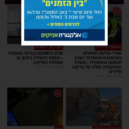
1
פרסומת
השעיה מיידית
ליבו שב לפעום
אחרי נסיעת האימים
אדם התמוטט בביתו באשדוד
באוטובוס מאשדוד: הנהג
– כוחות ההצלה ביצעו בו
הושעה מתפקידו – משרד
פעולות החייאה
התחבורה הורה על בדיקה
מנחם דויטש
|
17:35
מיידית
מנחם דויטש
|
17:44
1
במהלך העבודה
צפו