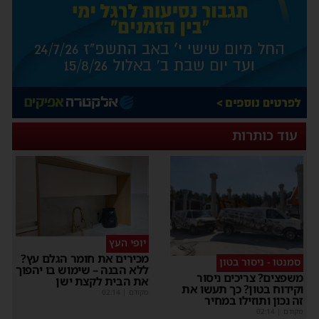
עוד כותרות
יופי העץ
מכירים את חומר הגלם עץ?
סמנטו - ניסור בטון
ללא הבנה – שימוש בו יהפוך
משפצים? צריכים ניסור
את הבית לקצת ישן
וקידוח בטון? כך תעשו את
מקודם
|
02:14
זה נכון ותוזילו במחיר
מקודם
|
02:14