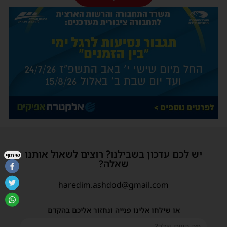
יש לכם עדכון בשבילנו? רוצים לשאול אותנו
שיתוף
שאלה?
haredim.ashdod@gmail.com
או שילחו אלינו פנייה ונחזור אליכם בהקדם