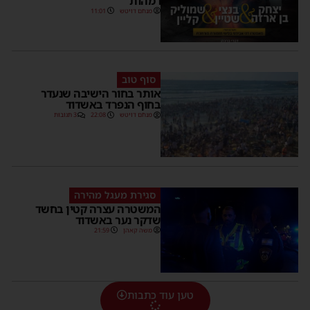
ו'מהות'
מנחם דויטש
11:01
סוף טוב
אותר בחור הישיבה שנעדר
בחוף הנפרד באשדוד
מנחם דויטש
22:08
3 תגובות
סגירת מעגל מהירה
המשטרה עצרה קטין בחשד
שדקר נער באשדוד
משה קאהן
21:59
טען עוד כתבות