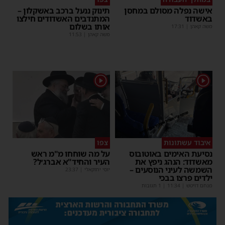
אישה נפלה מסולם במחסן
תינוק ננעל ברכב באשקלון –
באשדוד
המתנדבים האשדודים חילצו
אותו בשלום
משה קאהן
|
17:31
משה קאהן
|
11:53
1
1
איבוד עשתונות
צפו
נסיעת האימים באוטובוס
על מה שוחחו מ"מ ראש
מאשדוד: הנהג ניפץ את
העיר והחיד"א אברג׳ל?
השמשה לעיני הנוסעים –
יוסי יחזקאלי
|
23:37
ילדים פרצו בבכי
מנחם דויטש
|
11:34
| 1 תגובות