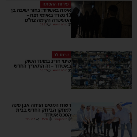
פירות ההסתה
אימה באשדוד: בחור ישיבה בן
13 נשדד באיומי רצח –
המשטרה הקימה צח”מ
מנחם דויטש
22:32
שימו לב
שינוי חריג במועד השוק
באשדוד – זה התאריך החדש
מנחם דויטש
16:07
רשות המסים הניחה אבן פינה
למתקן הבידוק החדש בבית
המכס אשדוד
משה קאהן
15:37
1 תגובות