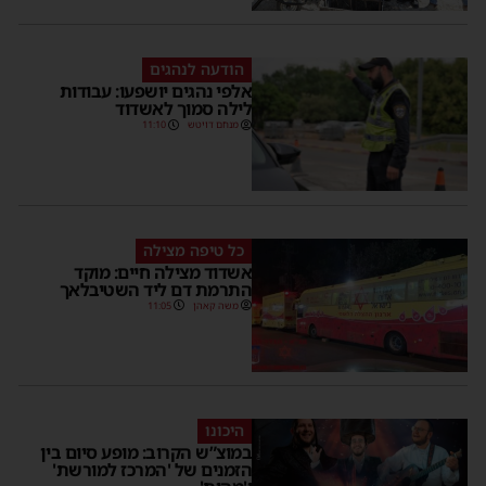
הודעה לנהגים
אלפי נהגים יושפעו: עבודות
לילה סמוך לאשדוד
מנחם דויטש
11:10
כל טיפה מצילה
אשדוד מצילה חיים: מוקד
התרמת דם ליד השטיבלאך
משה קאהן
11:05
היכונו
במוצ”ש הקרוב: מופע סיום בין
הזמנים של 'המרכז למורשת'