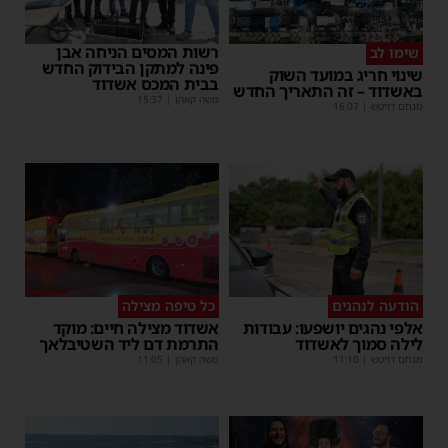
רשות המסים הניחה אבן
שימו לב
פינה למתקן הבידוק החדש
שינוי חריג במועד השוק
בבית המכס אשדוד
באשדוד – זה התאריך החדש
משה קאהן
|
15:37
מנחם דויטש
|
16:07
הודעה לנהגים
כל טיפה מצילה
אלפי נהגים יושפעו: עבודות
אשדוד מצילה חיים: מוקד
לילה סמוך לאשדוד
התרמת דם ליד השטיבלאך
מנחם דויטש
|
11:10
משה קאהן
|
11:05