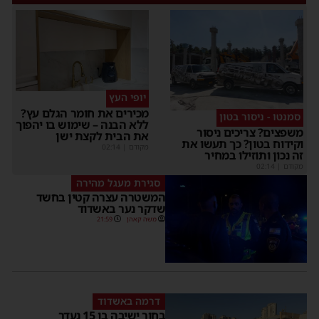
יופי העץ
מכירים את חומר הגלם עץ?
סמנטו - ניסור בטון
ללא הבנה – שימוש בו יהפוך
משפצים? צריכים ניסור
את הבית לקצת ישן
וקידוח בטון? כך תעשו את
מקודם
|
02:14
זה נכון ותוזילו במחיר
מקודם
|
02:14
סגירת מעגל מהירה
המשטרה עצרה קטין בחשד
שדקר נער באשדוד
משה קאהן
21:59
דרמה באשדוד
בחור ישיבה בן 15 נעדר