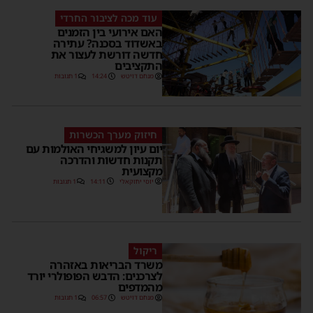
עוד מכה לציבור החרדי
האם אירועי בין הזמנים
באשדוד בסכנה? עתירה
חדשה דורשת לעצור את
התקציבים
מנחם דויטש
14:24
1 תגובות
חיזוק מערך הכשרות
יום עיון למשגיחי האולמות עם
תקנות חדשות והדרכה
מקצועית
יוסי יחזקאלי
14:11
1 תגובות
ריקול
משרד הבריאות באזהרה
לצרכנים: הדבש הפופולרי יורד
מהמדפים
מנחם דויטש
06:57
1 תגובות