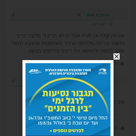
הרמבמ אמר
1 שנה לפני
אם אין קמח אין תורה אבל זה לא הדיון כי מדובר בדיני
נפשות ובריחה מלחימה ועידוד השתמטות מהצבא היהודי
שלנו, למשה וליהושוע היה דינים מדוייקים בנושא.
-9
11
הגב לתגובה
דרור
1 שנה לפני
טוב מאוד עבודה קדמה לתורה
נערך לאחרונה 1 שנה לפני על ידי דרור
-14
7
הגב לתגובה