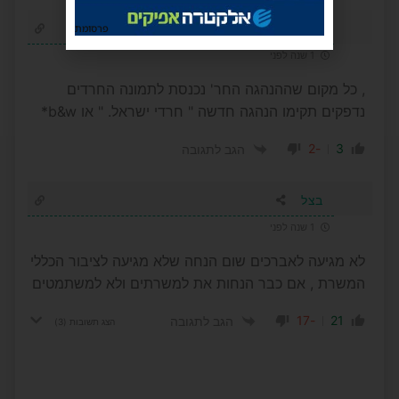
יוסלה
פרסומת
1 שנה לפני
, כל מקום שההנהגה החר' נכנסת לתמונה החרדים
נדפקים תקימו הנהגה חדשה " חרדי ישראל. " או b&w*
-2
3
הגב לתגובה
בצל
1 שנה לפני
לא מגיעה לאברכים שום הנחה שלא מגיעה לציבור הכללי
המשרת , אם כבר הנחות את למשרתים ולא למשתמטים
-17
21
הגב לתגובה
הצג תשובות
(3)