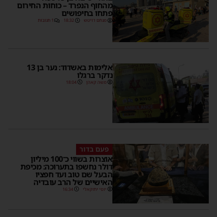
מהחוף הנפרד – כוחות החירום
פתחו בחיפושים
מנחם דויטש
18:32
1 תגובות
אלימות באשדוד: נער בן 13
נדקר ברגלו
משה קאהן
18:04
פעם בדור
אוצרות בשווי כ־100 מיליון
דולר נחשפו בתערוכה: מכיפת
הבעל שם טוב ועד חפציו
האישיים של הרב עובדיה
יוסי יחזקאלי
16:34