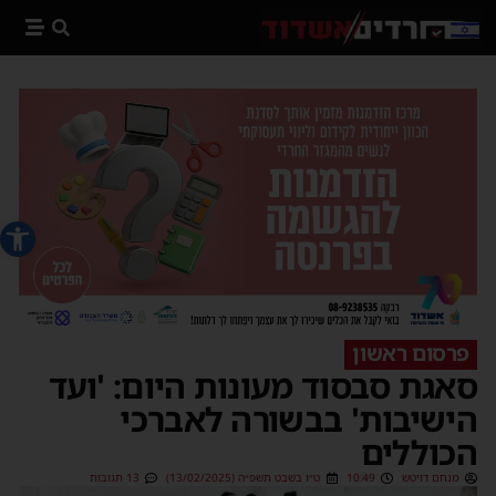
פתח סרג
פרסום ראשון
סאגת סבסוד מעונות היום: 'ועד
הישיבות' בבשורה לאברכי
הכוללים
מנחם דויטש
10:49
ט״ו בשבט תשפ״ה (13/02/2025)
13 תגובות