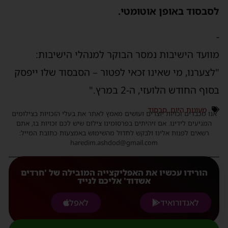
לסבסוד באופן אוטומטי.
-
מוועד הישיבות נמסר הבוקר למנהלי הישיבות:
"לצערנו, מי שאינו זכאי לפטור – הסבסוד שלו ייפסק
בסוף החודש הלועזי, ה-2 במרץ."
מעונות היום
,
סבסוד
אנו מכבדים זכויות יוצרים ועושים מאמץ לאתר את בעלי הזכויות בצילומים
המגיעים לידינו. אם זיהיתים בפרסומינו צילום שיש לכם זכויות בו, אתם
רשאים לפנות אלינו ולבקש לחדול מהשימוש באמצעות כתובת המייל:
haredim.ashdod@gmail.com
הורידו עכשיו את האפליקצייה המובילה של 'חרדים
אשדוד' אליכם לנייד
לאנדורואיד
לאפל