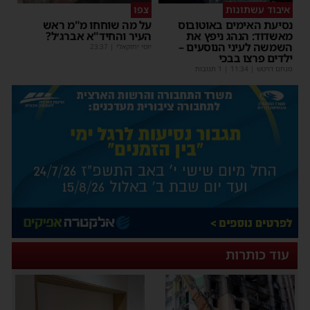
איבוד עשתונות
צפו
נסיעת האימים באוטובוס
על מה שוחחו מ"מ ראש
מאשדוד: הנהג ניפץ את
העיר והחיד"א אברג׳ל?
השמשה לעיני הנוסעים –
יוסי יחזקאלי
|
23:37
ילדים פרצו בבכי
מנחם דויטש
|
11:34
| 1 תגובות
עוד כותרות