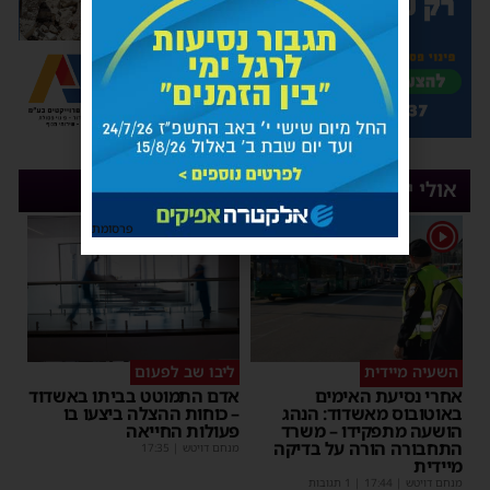
אולי יעניין אותך
1
פרסומת
השעיה מיידית
ליבו שב לפעום
אחרי נסיעת האימים
אדם התמוטט בביתו באשדוד
באוטובוס מאשדוד: הנהג
– כוחות ההצלה ביצעו בו
הושעה מתפקידו – משרד
פעולות החייאה
התחבורה הורה על בדיקה
מנחם דויטש
|
17:35
מיידית
מנחם דויטש
|
17:44
| 1 תגובות