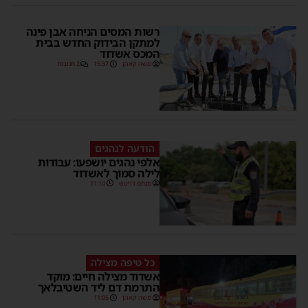
רשות המסים הניחה אבן פינה
למתקן הבידוק החדש בבית
המכס אשדוד
משה קאהן
15:37
2 תגובות
הודעה לנהגים
אלפי נהגים יושפעו: עבודות
לילה סמוך לאשדוד
מנחם דויטש
11:10
כל טיפה מצילה
אשדוד מצילה חיים: מוקד
התרמת דם ליד השטיבלאך
משה קאהן
11:05