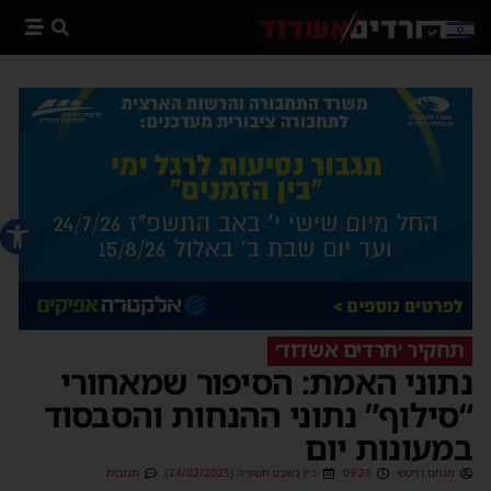
פתח סרג
תחקיר ׳חרדים אשדוד׳
נתוני האמת: הסיפור שמאחורי
“סילוף” נתוני ההנחות והסבסוד
במעונות יום
מנחם דויטש
09:26
כ״ו בשבט תשפ״ה (24/02/2025)
תגובות