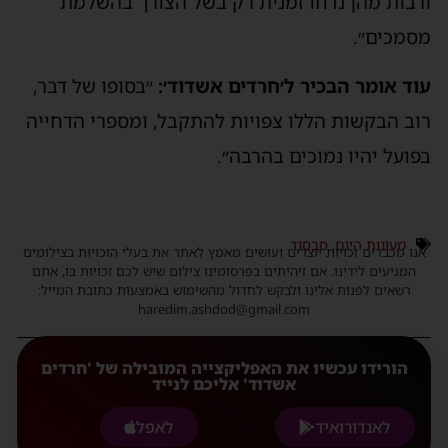
ורבות מהן נדחו זמנית רק בשל הצורך בהשלמת
מסמכים״.
עוד אומר הבכיר ל׳חרדים אשדוד׳:
״בסופו של דבר,
רוב הבקשות הללו צפויות להתקבל, ומספרי הדחייה
בפועל יהיו נמוכים בהרבה״.
מעונות היום
,
סבסוד
אנו מכבדים זכויות יוצרים ועושים מאמץ לאתר את בעלי הזכויות בצילומים
המגיעים לידינו. אם זיהיתים בפרסומינו צילום שיש לכם זכויות בו, אתם
רשאים לפנות אלינו ולבקש לחדול מהשימוש באמצעות כתובת המייל:
haredim.ashdod@gmail.com
הורידו עכשיו את האפליקצייה המובילה של 'חרדים
אשדוד' אליכם לנייד
לאנדורואיד
לאפל