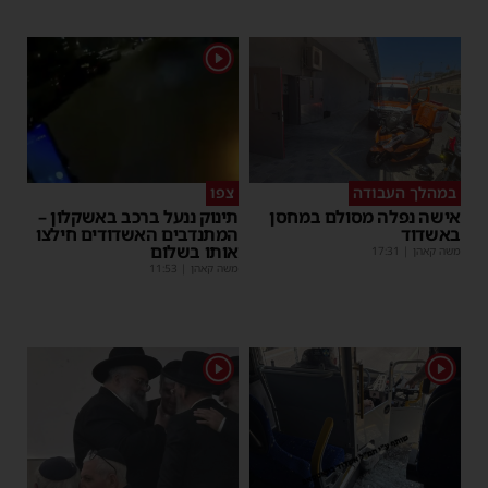
1
במהלך העבודה
צפו
אישה נפלה מסולם במחסן
תינוק ננעל ברכב באשקלון –
באשדוד
המתנדבים האשדודים חילצו
אותו בשלום
משה קאהן
|
17:31
משה קאהן
|
11:53
1
1