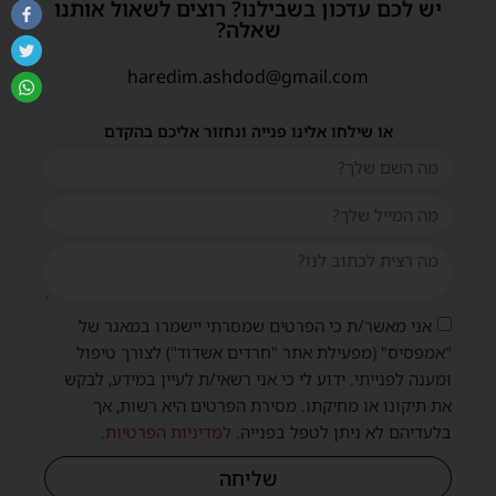
יש לכם עדכון בשבילנו? רוצים לשאול אותנו
שאלה?
haredim.ashdod@gmail.com
או שילחו אלינו פנייה ונחזור אליכם בהקדם
אני מאשר/ת כי הפרטים שמסרתי יישמרו במאגר של
"אמפסיס" (מפעילת אתר "חרדים אשדוד") לצורך טיפול
ומענה לפנייתי. ידוע לי כי אני רשאי/ת לעיין במידע, לבקש
את תיקונו או מחיקתו. מסירת הפרטים היא רשות, אך
בלעדיהם לא ניתן לטפל בפנייה.
למדיניות הפרטיות
.
שליחה