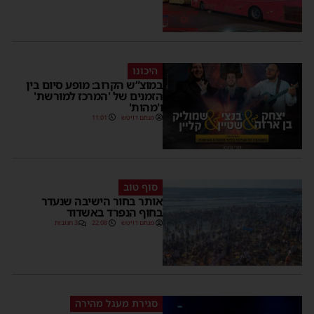
היכונו
במוצ”ש הקרוב: מופע סיום בין
הזמנים של 'המרכז למורשת'
ו'מהות'
מנחם דויטש
11:01
סוף טוב
אותר בחור הישיבה שנעדר
בחוף הנפרד באשדוד
מנחם דויטש
22:08
3 תגובות
סגירת מעגל מהירה