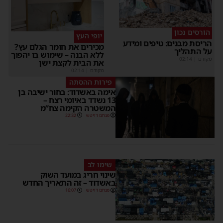
הורסים נכון
יופי העץ
הריסת מבנים: טיפים ומידע
מכירים את חומר הגלם עץ?
על התהליך
ללא הבנה – שימוש בו יהפוך
מקודם
|
02:14
את הבית לקצת ישן
מקודם
|
02:14
פירות ההסתה
אימה באשדוד: בחור ישיבה בן
13 נשדד באיומי רצח –
המשטרה הקימה צח”מ
מנחם דויטש
22:32
שימו לב
שינוי חריג במועד השוק
באשדוד – זה התאריך החדש
מנחם דויטש
16:07