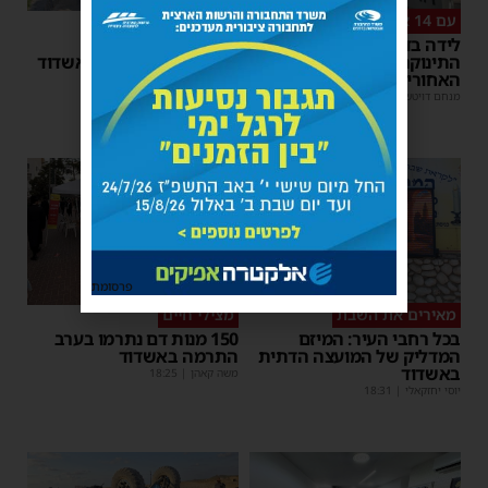
עם 14 אנשי צוות רפואיים
אסונות בין הזמנים
לידה בדרך לבית החולים:
"אני מתחנן": קריאתו
התינוקת נולדה במושב
הכאובה של רב העיר אשדוד
האחורי של הרכב
יוסי יחזקאלי
|
18:35
מנחם דויטש
|
08:07
1
פרסומת
מאירים את השבת
מצילי חיים
בכל רחבי העיר: המיזם
150 מנות דם נתרמו בערב
המדליק של המועצה הדתית
התרמה באשדוד
באשדוד
משה קאהן
|
18:25
יוסי יחזקאלי
|
18:31