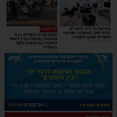
פשיטה על בית הימורים
כלי מסוכן
בלתי חוקי באשדוד: חמישה
עדכון מבית החולים: בן 6
חשודים עוכבו לחקירה
מאושפז בטיפול נמרץ לאחר
משה קאהן
|
16:06
תאונת הטרקטורון בחוף
באשדוד
משה קאהן
|
12:26
עוד כותרות