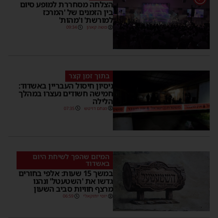
הצלחה מסחררת למופע סיום
בין הזמנים של 'המרכז
למורשת' ו'מהות'
משה קאהן
09:34
בתוך זמן קצר
ניסיון חיסול העבריין באשדוד:
חמישה חשודים נעצרו במהלך
הלילה
מנחם דויטש
07:35
המיזם שהפך לשיחת היום
באשדוד
במשך 15 שעות: אלפי בחורים
גדשו את 'השטעטל' ונהנו
מרצף חוויות סביב השעון
יוסי יחזקאלי
06:59