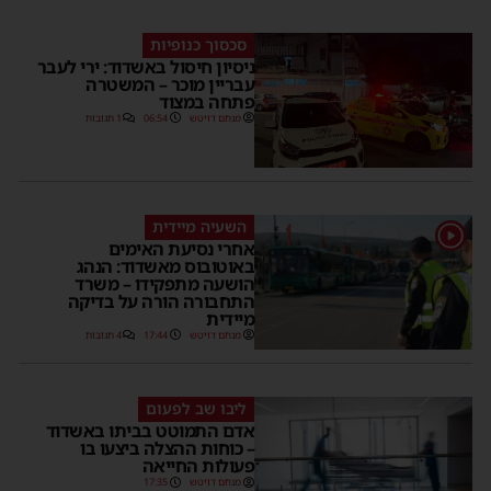
סכסוך כנופיות
ניסיון חיסול באשדוד: ירי לעבר
עבריין מוכר – המשטרה
פתחה במצוד
מנחם דויטש
06:54
1 תגובות
השעיה מיידית
1
אחרי נסיעת האימים
באוטובוס מאשדוד: הנהג
הושעה מתפקידו – משרד
התחבורה הורה על בדיקה
מיידית
מנחם דויטש
17:44
4 תגובות
ליבו שב לפעום
אדם התמוטט בביתו באשדוד
– כוחות ההצלה ביצעו בו
פעולות החייאה
מנחם דויטש
17:35