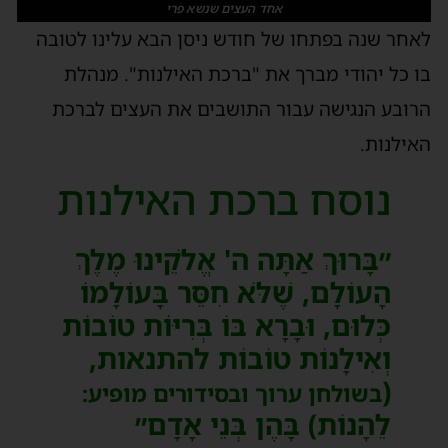
אחד העצים שנשא פרי
לאחר שנה בפתחו של חודש ניסן הבא עלינו לטובה
בו כל יהודי מברך את "ברכת האילנות". מנהלת
הרובע הנגישה עבור התושבים את העצים לברכת
האילנות.
נוסח ברכת האילנות
״בָּרוּךְ אַתָּה ה' אֱלֹקֵינוּ מֶלֶךְ
הָעוֹלָם, שֶׁלֹּא חִסֵּר בָּעוֹלָמוֹ
כְּלוּם, וּבָרָא בּוֹ בְּרִיּוֹת טוֹבוֹת
וְאִילָנוֹת טוֹבוֹת להתנאות,
(
בשולחן ערוך ובסידורים מופיע:
לֵהָנוֹת) בָּהֶן בְּנֵי אָדָם״