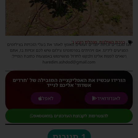
ברכת האילנות
,
מנהלת רובע ג'
אנו מכבדים זכויות יוצרים ועושים מאמץ לאתר את בעלי הזכויות בצילומים
המגיעים לידינו. אם זיהיתים בפרסומינו צילום שיש לכם זכויות בו, אתם
רשאים לפנות אלינו ולבקש לחדול מהשימוש באמצעות כתובת המייל:
haredim.ashdod@gmail.com
הורידו עכשיו את האפליקצייה המובילה של 'חרדים
אשדוד' אליכם לנייד
לאנדורואיד
לאפל
להצטרפות לקבוצת העדכונים בוואטסאפ
1 תגובות