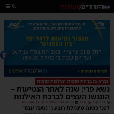
פתח סרג
וּבָרָא בּוֹ בְּרִיּוֹת טוֹבוֹת וְאִילָנוֹת טוֹבוֹת
נשא פרי: שנה לאחר הנטיעות –
הונגשו העצים לברכת האילנות
יוסי יחזקאלי
16:54
א׳ בניסן תשפ״ד (09/04/2024)
תגובה אחת
לפני כשנה מינהלת רובע ג' נטעה עבור