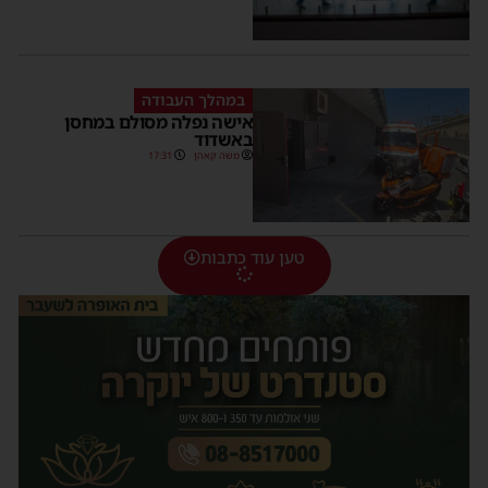
במהלך העבודה
אישה נפלה מסולם במחסן
באשדוד
משה קאהן
17:31
טען עוד כתבות