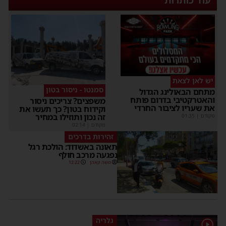
יש לאן לצאת
סמנטו - ניסור בטון
מתחם הבאולינג הגדול
והאטרקטיבי בדרום פותח
משפצים? צריכים ניסור
את שעריו לציבור החרדי
וקידוח בטון? כך תעשו את
זה נכון ותוזילו במחיר
מקודם
|
01:35
מקודם
|
02:14
זהירות בדרכים
תאונה באשדוד: הולכת רגל
נפגעה מרכב חולף
משה קאהן
12:22
גלריה
1