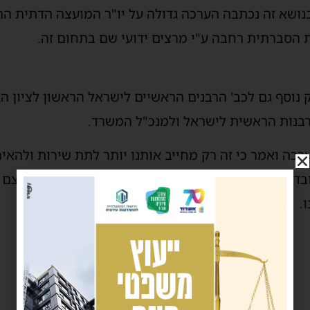
ושא זה נכתבה הערכה גדולה על יו"ר המועצה הדתית הרב
הסברתית רחבה ע"י מרצים ידועי שם בתחום זה.
וסף גם לכב' הרבנים הראשיים לישראל הראשון לציון הגאו
רבנות הראשית לישראל ולמנכ"ל המשרד.
כה ואמר כי זה רק מחייב אותנו יותר לתת שירות ולהאי
בדי ועובדות המחלקה ואני תקווה, שכך נמשיך שזו בעצם 
.