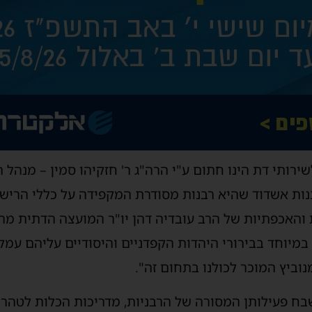
תי דת הינו חתום ע"י הרה"ג ר' חזקיהו סמין – מנהל הא
בנות אשדוד שהיא רבנות מסודרת המקפידה על כללי הרישו
האכפתיות של הרב עובדיה דהן יו"ר המועצה הדתית מהשי
מיוחד בבירורי היהדות הקפדניים והיסודיים עליהם עמל
וביץ המוכר לכולנו בתחום זה".
בח פעילותן המסורה של הרבניות, מדריכות הכלות לטה