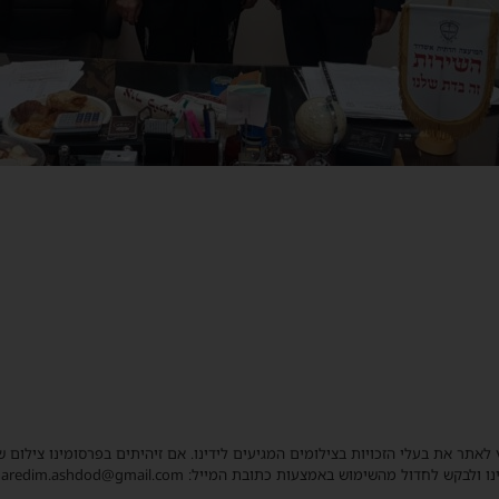
 לאתר את בעלי הזכויות בצילומים המגיעים לידינו. אם זיהיתים בפרסומינו צילום 
ו ולבקש לחדול מהשימוש באמצעות כתובת המייל: haredim.ashdod@gmail.com