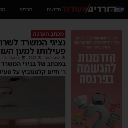
חדשות
חרדים
ממס
מכתב הערכה
נציגי המשרד לשרות
פעילותו למען העו
אביב נחשוני
20:51
ט״ו במרחשוון תשפ״ג (22
במכתב של בכירי המשרד לר
ר' חיים קלמנוביץ על פעי