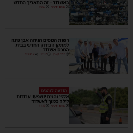
באשדוד – זה התאריך החדש
מנחם דויטש
16:07
רשות המסים הניחה אבן פינה
למתקן הבידוק החדש בבית
המכס אשדוד
משה קאהן
15:37
2 תגובות
הודעה לנהגים
אלפי נהגים יושפעו: עבודות
לילה סמוך לאשדוד
מנחם דויטש
11:10