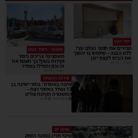
יופי העץ
מכירים את חומר הגלם עץ?
סמנטו - ניסור בטון
ללא הבנה – שימוש בו יהפוך
משפצים? צריכים ניסור
את הבית לקצת ישן
וקידוח בטון? כך תעשו את
מקודם
|
02:14
זה נכון ותוזילו במחיר
מקודם
|
02:14
פירות ההסתה
אימה באשדוד: בחור ישיבה בן
13 נשדד באיומי רצח –
המשטרה הקימה צח”מ
מנחם דויטש
22:32
שימו לב
שינוי חריג במועד השוק