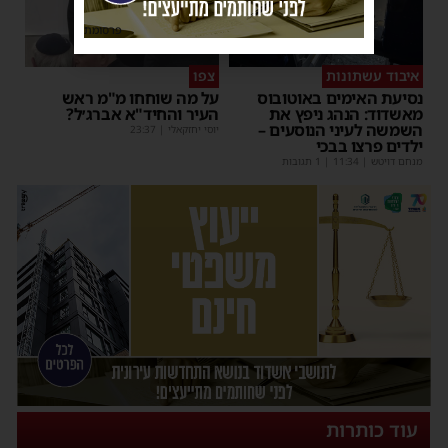
פרסומת
איבוד עשתונות
צפו
נסיעת האימים באוטובוס
על מה שוחחו מ"מ ראש
מאשדוד: הנהג ניפץ את
העיר והחיד"א אברג׳ל?
השמשה לעיני הנוסעים –
יוסי יחזקאלי
|
23:37
ילדים פרצו בבכי
מנחם דויטש
|
11:34
| 1 תגובות
עוד כותרות