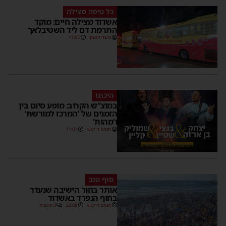
כל טיפה מצילה
אשדוד מצילה חיים: מוקד
התרמת דם ליד השטיבלאך
משה קאהן
11:05
היכונו
במוצ”ש הקרוב: מופע סיום בין
הזמנים של 'המרכז למורשת'
ו'מהות'
מנחם דויטש
11:01
סוף טוב
אותר בחור הישיבה שנעדר
בחוף הנפרד באשדוד
מנחם דויטש
22:08
3 תגובות