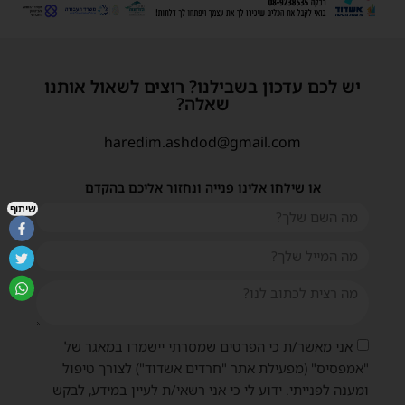
יש לכם עדכון בשבילנו? רוצים לשאול אותנו
שאלה?
haredim.ashdod@gmail.com
או שילחו אלינו פנייה ונחזור אליכם בהקדם
שיתוף
אני מאשר/ת כי הפרטים שמסרתי יישמרו במאגר של
"אמפסיס" (מפעילת אתר "חרדים אשדוד") לצורך טיפול
ומענה לפנייתי. ידוע לי כי אני רשאי/ת לעיין במידע, לבקש