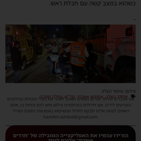
כשהוא במצב קשה עם חבלת ראש.
-
צילום: איחוד הצלה
איחוד הצלה
,
אסותא אשדוד
,
מד"א
,
נפילה מגובה
אנו מכבדים זכויות יוצרים ועושים מאמץ לאתר את בעלי הזכויות בצילומים
המגיעים לידינו. אם זיהיתים בפרסומינו צילום שיש לכם זכויות בו, אתם
רשאים לפנות אלינו ולבקש לחדול מהשימוש באמצעות כתובת המייל:
haredim.ashdod@gmail.com
הורידו עכשיו את האפליקצייה המובילה של 'חרדים
אשדוד' אליכם לנייד