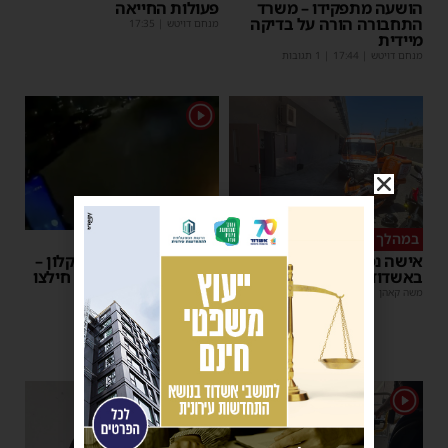
הושעה מתפקידו – משרד
פעולות החייאה
התחבורה הורה על בדיקה
מנחם דויטש
|
17:35
מיידית
מנחם דויטש
|
17:44
| 1 תגובות
1
במהלך העבודה
צפו
אישה נפלה מסולם במחסן
תינוק ננעל ברכב באשקלון –
באשדוד
המתנדבים האשדודים חילצו
אותו בשלום
משה קאהן
|
17:31
משה קאהן
|
11:53
1
1