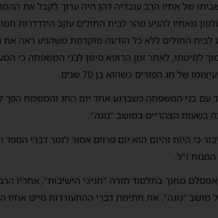
יתו של אחיו הרב עובדיה דהן היה ערוך לקבל את ההמונ
לפון מאחיו להגיע מהר לבית החולים עקב הידרדרות חמו
ע לבית החולים ללא כל הודעה מוקדמת משהגיע ראה את
ך למיטתו, לאחר זמן הרופא סימן לבני המשפחה כי המער
ו של חג הפורים כשהוא בן 70 שנים.
ד עם בני המשפחה כשברגע אחד יום החג והמשמח הפך לא
ה בשעות הצהריים במושב "נוגה".
ר כי היות והיום הוא יום פרוים אסור לומר דברי הספד ול
המנוח ז"ל.
אמסלם מחנך בתלמוד תורה "חניכי הישיבות", אחריו הרב 
ל מושב "נוגה". את חתימת דברי ההתעוררות סיים אחיו הר