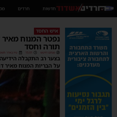
חדשות
חרדים
ממס
איש החסד
נפטר המנוח מאיר 
תורה וחסד
מנחם דויטש
15:01
ט״ו באדר תשפ״ג (3/2023
בצער רב התקבלה הידיעה ע
על הבריות המנוח מאיר דהן ז