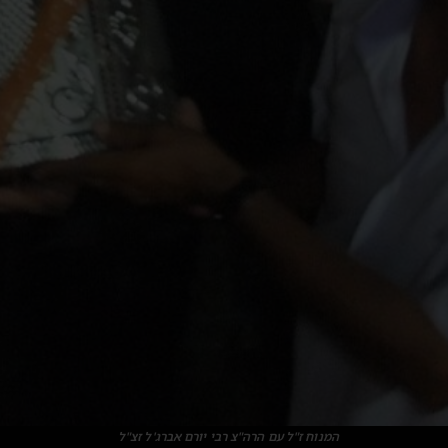
המנוח ז"ל עם הרה"צ רבי יורם אברג'ל זצ"ל