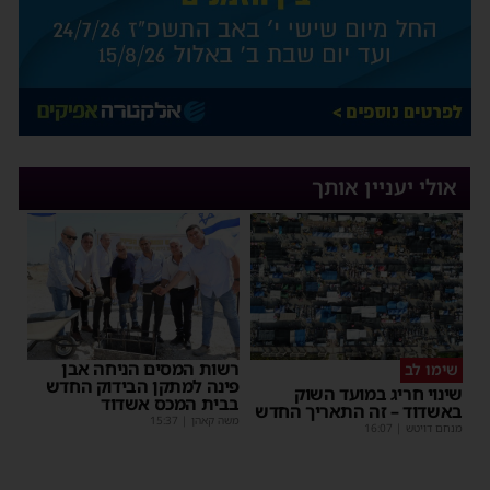
אולי יעניין אותך
רשות המסים הניחה אבן
שימו לב
פינה למתקן הבידוק החדש
שינוי חריג במועד השוק
בבית המכס אשדוד
באשדוד – זה התאריך החדש
משה קאהן
|
15:37
מנחם דויטש
|
16:07