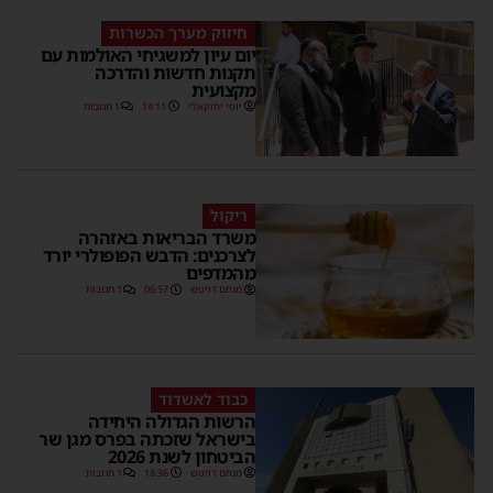
חיזוק מערך הכשרות
יום עיון למשגיחי האולמות עם
תקנות חדשות והדרכה
מקצועית
יוסי יחזקאלי
14:11
1 תגובות
ריקול
משרד הבריאות באזהרה
לצרכנים: הדבש הפופולרי יורד
מהמדפים
מנחם דויטש
06:57
1 תגובות
כבוד לאשדוד
הרשות הגדולה היחידה
בישראל שזכתה בפרס מגן שר
הביטחון לשנת 2026
מנחם דויטש
18:36
1 תגובות