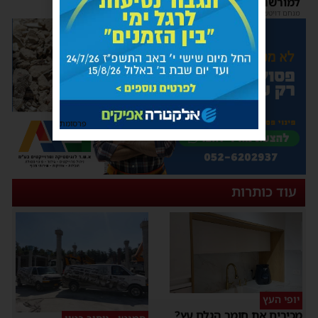
למורשת' ו'מהות'
מנחם דויטש
|
22:08
| 3 תגובות
מנחם דויטש
|
11:01
פרסומת
עוד כותרות
יופי העץ
מכירים את חומר הגלם עץ?