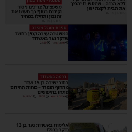
סמנטו - ניסור בטון
ללא הבנה – שימוש בו יהפוך
משפצים? צריכים ניסור
את הבית לקצת ישן
וקידוח בטון? כך תעשו את
מקודם
|
02:14
זה נכון ותוזילו במחיר
מקודם
|
02:14
סגירת מעגל מהירה
המשטרה עצרה קטין בחשד
שדקר נער באשדוד
משה קאהן
21:59
דרמה באשדוד
בחור ישיבה בן 15 נעדר
מהחוף הנפרד – כוחות החירום
פתחו בחיפושים
מנחם דויטש
18:32
1 תגובות
אלימות באשדוד: נער בן 13
נדקר ברגלו