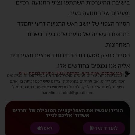
בישיבת ההיערכות השתתפו נציגי התנועה, רכזים
ופעילים של התנועה בעיר.
הסיור הצפוי של יושב ראש התנועה דרעי יתמקד
בתנופת העשייה של סיעת ש"ס בעיר בשנים
האחרונות.
הסיור כחלק ממערכת הבחירות הארצית והעירונית
אליה אנו נכנסים בחודשים אלו.
אבי אמסלם
,
אריה דרעי
,
בחירות 2023
,
בחירות לכנסת
,
ש"ס
אנו מכבדים זכויות יוצרים ועושים מאמץ לאתר את בעלי הזכויות בצילומים
המגיעים לידינו. אם זיהיתים בפרסומינו צילום שיש לכם זכויות בו, אתם
רשאים לפנות אלינו ולבקש לחדול מהשימוש באמצעות כתובת המייל:
haredim.ashdod@gmail.com
הורידו עכשיו את האפליקצייה המובילה של 'חרדים
אשדוד' אליכם לנייד
לאנדורואיד
לאפל