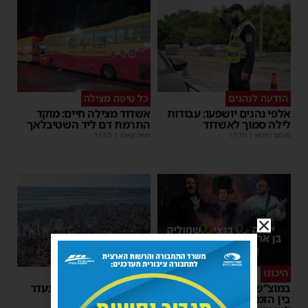
הודעה לנהגים
כל טיפה מצילה
אלפי נהגים יושפעו: עבודות
אשדוד מצילה חיים: מוקד
לילה סמוך לאשדוד
התרמת דם ליד השטיבלאך
מנחם דויטש
|
11:10
משה קאהן
|
11:05
היכונו
סוף טוב
במוצ”ש הקרוב: מופע סיום
אותר בחור הישיבה שנעדר
בין הזמנים של 'המרכז
בחוף הנפרד באשדוד