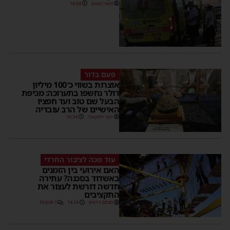
משה קאהן
18:04
פעם בדור
אוצרות בשווי כ־100 מיליון
דולר נחשפו בתערוכה: מכיפת
הבעל שם טוב ועד חפציו
האישיים של הרב עובדיה
יוסי יחזקאלי
16:34
עוד מכה לציבור החרדי
האם אירועי בין הזמנים
באשדוד בסכנה? עתירה
חדשה דורשת לעצור את
התקציבים
מנחם דויטש
14:24
1 תגובות