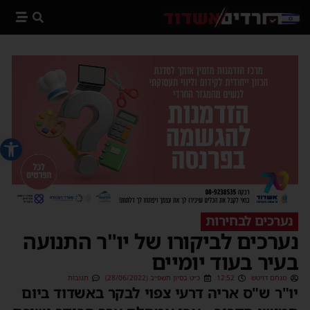
פתח סרג
נערכים לבחירות
נערכים לביקורו של יו"ר התנועה
בעיר בעוד יומיים
מנחם דויטש
12:52
כ״ט בסיון תשפ״ב (28/06/2022)
תגובות
יו"ר ש"ס אריה דרעי צפוי לבקר באשדוד ביום