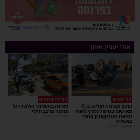
אולי יעניין אותך
כלי מסוכן
זהירות בדרכים
עדכון מבית החולים: בן 6
תאונה באשדוד: הולכת רגל
מאושפז בטיפול נמרץ לאחר
נפגעה מרכב חולף
תאונת הטרקטורון בחוף
משה קאהן
|
12:22
באשדוד
משה קאהן
|
12:26