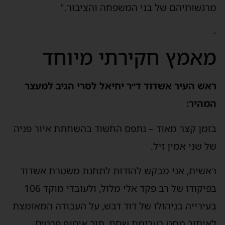
מרגשותיהם של בני המשפחה והציבור."
-
מאמץ חקירתי מיוחד
ראש העיר אשדוד ד״ר יחיאל לסרי הגיב למעצר
המהיר:
בזמן קצר מאוד – נתפס החשוד בהשחתת איור פניה
של שני אמין ז״ל.
ראשית, אני מבקש להודות לתחנת משטרת אשדוד
בפיקודו של רב פקד אלי מלול, ולעובדי מוקד 106
בעירייה בניהולו של דוד דבש, על העבודה המאומצת
לאיתור מחט בערימת שחת, תוך איסוף פרטים