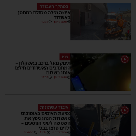
במהלך העבודה
אישה נפלה מסולם במחסן
באשדוד
משה קאהן
17:31
צפו
1
תינוק ננעל ברכב באשקלון –
המתנדבים האשדודים חילצו
אותו בשלום
משה קאהן
11:53
איבוד עשתונות
1
נסיעת האימים באוטובוס
מאשדוד: הנהג ניפץ את
השמשה לעיני הנוסעים –
ילדים פרצו בבכי
מנחם דויטש
11:34
1 תגובות