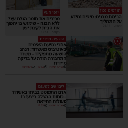
הורסים נכון
יופי העץ
הריסת מבנים: טיפים ומידע
מכירים את חומר הגלם עץ?
על התהליך
ללא הבנה – שימוש בו יהפוך
מקודם
|
02:14
את הבית לקצת ישן
מקודם
|
02:14
השעיה מיידית
1
אחרי נסיעת האימים
באוטובוס מאשדוד: הנהג
הושעה מתפקידו – משרד
התחבורה הורה על בדיקה
מיידית
מנחם דויטש
17:44
3 תגובות
ליבו שב לפעום
אדם התמוטט בביתו באשדוד
– כוחות ההצלה ביצעו בו
פעולות החייאה
מנחם דויטש
17:35