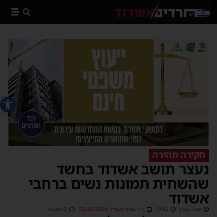
פתח סרג
חקירה מהירה
נעצר תושב אשדוד בחשד
שהשחית תמונות נשים ברחבי
אשדוד
משה קאהן
10:42
כ״ד בסיון תשפ״ד (30/06/2024)
2 תגובות