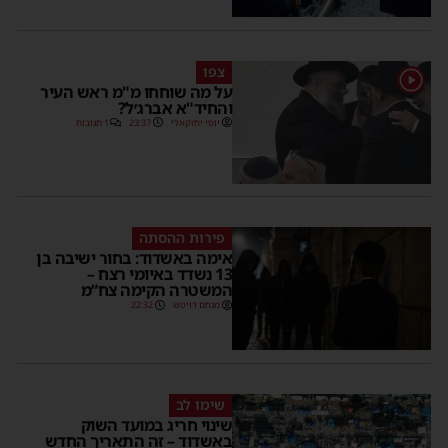
צפו
1
על מה שוחחו מ"מ ראש העיר
והחיד"א אברג׳ל?
יוסי יחזקאלי
23:37
1 תגובות
פירות ההסתה
אימה באשדוד: בחור ישיבה בן
13 נשדד באיומי רצח –
המשטרה הקימה צח”מ
מנחם דויטש
22:32
שימו לב
שינוי חריג במועד השוק
באשדוד – זה התאריך החדש