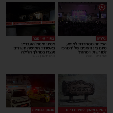
1
גלריה
בתוך זמן קצר
הצלחה מסחררת למופע
ניסיון חיסול העבריין
סיום בין הזמנים של 'המרכז
באשדוד: חמישה חשודים
למורשת' ו'מהות'
נעצרו במהלך הלילה
משה קאהן
|
09:34
מנחם דויטש
|
07:35
המיזם שהפך לשיחת היום
סכסוך כנופיות