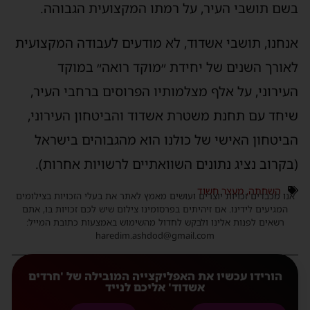
בשם תושבי העיר, על רמתו המקצועית הגבוהה.
אנחנו, תושבי אשדוד, לא מודעים לעבודה המקצועית
לאורך השנים של יחידת ״מוקד רואה״ במוקד
העירוני, על אלף מצלמותיו הפרוסים ברחבי העיר,
שיחד עם תחנת משטרת אשדוד והביטחון העירוני,
הביטחון האישי של כולנו הוא מהגבוהים בישראל
(בקרוב נציג נתונים השוואתיים לרשויות אחרות).
השחתה
,
מעצר חשוד
אנו מכבדים זכויות יוצרים ועושים מאמץ לאתר את בעלי הזכויות בצילומים
המגיעים לידינו. אם זיהיתים בפרסומינו צילום שיש לכם זכויות בו, אתם
רשאים לפנות אלינו ולבקש לחדול מהשימוש באמצעות כתובת המייל:
haredim.ashdod@gmail.com
הורידו עכשיו את האפליקצייה המובילה של 'חרדים
אשדוד' אליכם לנייד