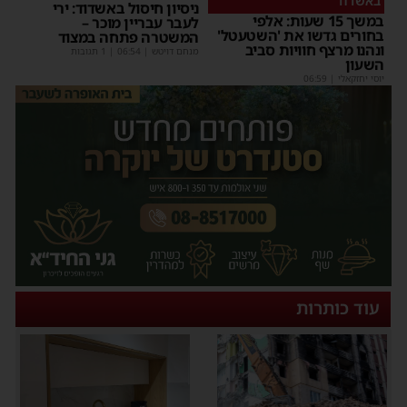
באשדוד
ניסיון חיסול באשדוד: ירי
במשך 15 שעות: אלפי
לעבר עבריין מוכר –
בחורים גדשו את 'השטעטל'
המשטרה פתחה במצוד
ונהנו מרצף חוויות סביב
מנחם דויטש
|
06:54
| 1 תגובות
השעון
יוסי יחזקאלי
|
06:59
עוד כותרות