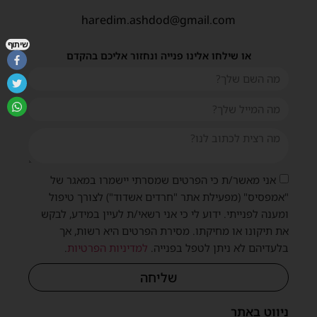
haredim.ashdod@gmail.com
שיתוף
או שילחו אלינו פנייה ונחזור אליכם בהקדם
אני מאשר/ת כי הפרטים שמסרתי יישמרו במאגר של
"אמפסיס" (מפעילת אתר "חרדים אשדוד") לצורך טיפול
ומענה לפנייתי. ידוע לי כי אני רשאי/ת לעיין במידע, לבקש
את תיקונו או מחיקתו. מסירת הפרטים היא רשות, אך
בלעדיהם לא ניתן לטפל בפנייה.
למדיניות הפרטיות
.
שליחה
ניווט באתר