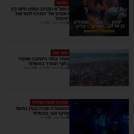
היכונו
במוצ”ש הקרוב: מופע סיום בין
הזמנים של 'המרכז למורשת'
ו'מהות'
מנחם דויטש
11:01
סוף טוב
אותר בחור הישיבה שנעדר
בחוף הנפרד באשדוד
מנחם דויטש
22:08
3 תגובות
סגירת מעגל מהירה
המשטרה עצרה קטין בחשד
שדקר נער באשדוד
משה קאהן
21:59