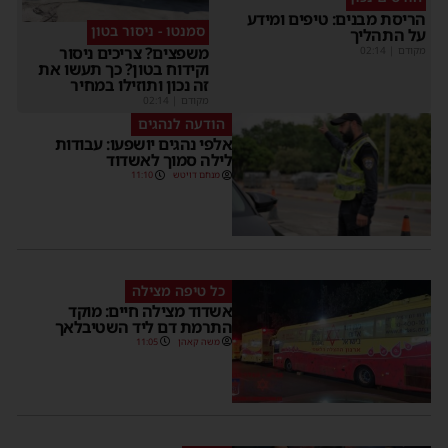
הריסת מבנים: טיפים ומידע
סמנטו - ניסור בטון
על התהליך
משפצים? צריכים ניסור
מקודם
|
02:14
וקידוח בטון? כך תעשו את
זה נכון ותוזילו במחיר
מקודם
|
02:14
הודעה לנהגים
אלפי נהגים יושפעו: עבודות
לילה סמוך לאשדוד
מנחם דויטש
11:10
כל טיפה מצילה
אשדוד מצילה חיים: מוקד
התרמת דם ליד השטיבלאך
משה קאהן
11:05