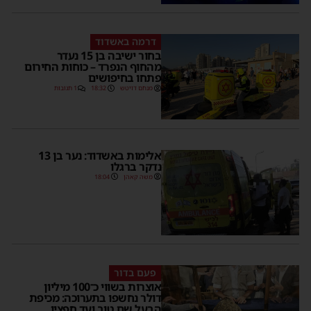
דרמה באשדוד
בחור ישיבה בן 15 נעדר
מהחוף הנפרד – כוחות החירום
פתחו בחיפושים
מנחם דויטש
18:32
1 תגובות
אלימות באשדוד: נער בן 13
נדקר ברגלו
משה קאהן
18:04
פעם בדור
אוצרות בשווי כ־100 מיליון
דולר נחשפו בתערוכה: מכיפת
הבעל שם טוב ועד חפציו