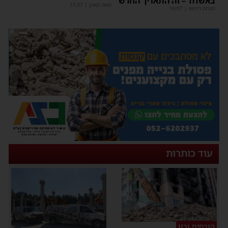
באשדוד – זה התאריך החדש
משה קאהן
|
15:37
מנחם דויטש
|
16:07
עוד כותרות
הורסים נכון