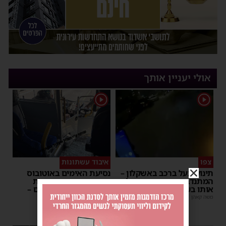
אולי יעניין אותך
1
1
צפו
איבוד עשתונות
תינוק ננעל ברכב באשקלון –
נסיעת האימים באוטובוס
המתנדבים האשדודים חילצו
מאשדוד: הנהג ניפץ את
אותו בשלום
השמשה לעיני הנוסעים –
ילדים פרצו בבכי
משה קאהן
|
11:53
מנחם דויטש
|
11:34