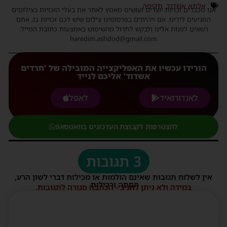
אלתא אשדוד
,
תקיפה
אנו מכבדים זכויות יוצרים ועושים מאמץ לאתר את בעלי הזכויות בצילומים
המגיעים לידינו. אם זיהיתים בפרסומינו צילום שיש לכם זכויות בו, אתם
רשאים לפנות אלינו ולבקש לחדול מהשימוש באמצעות כתובת המייל:
haredim.ashdod@gmail.com
הורידו עכשיו את האפליקצייה המובילה של 'חרדים
אשדוד' אליכם לנייד
לאנדורואיד
לאפל
להצטרפות לקבוצת העדכונים בוואטסאפ
3 תגובות
אין לשלוח תגובות שאינם הולמות או מכילות דברי לשון הרע,
הסתה ורכילות.
במידה ולא ניתן להגיב - הכתבה סגורה לתגובות.