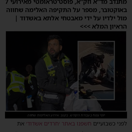
מתנדב מד”א וזק”א, פוסט־טראומטי מאירועי 7
באוקטובר, מספר על התקיפה האלימה שחווה
מול ילדיו על ידי מאבטחי אלתא באשדוד |
הראיון המלא >>>
יוסי צמח בעבודת הקודש. בקטן: אירוע האלימות שחווה
לפני כשבועיים
חשפנו באתר ׳חרדים אשדוד׳
את