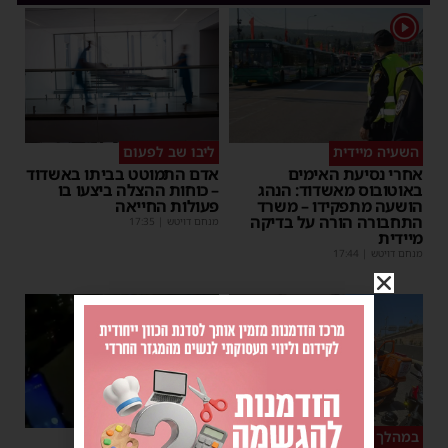
1
השעיה מיידית
ליבו שב לפעום
אחרי נסיעת האימים
אדם התמוטט בביתו באשדוד
באוטובוס מאשדוד: הנהג
– כוחות ההצלה ביצעו בו
הושעה מתפקידו – משרד
פעולות החייאה
התחבורה הורה על בדיקה
מנחם דויטש
|
17:35
מיידית
מנחם דויטש
|
17:44
1
במהלך העבודה
צפו