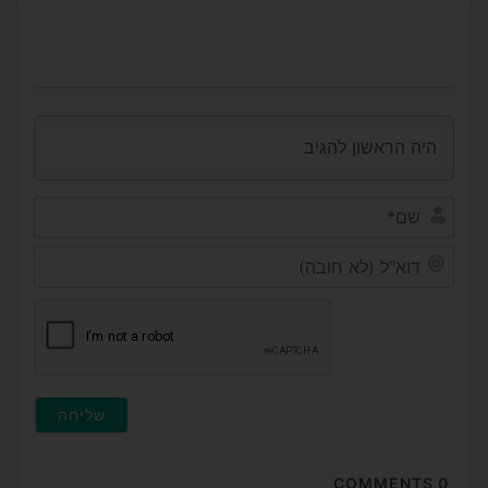
שם*
דוא"ל
(לא
חובה
COMMENTS
0