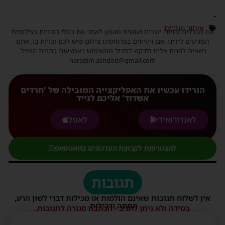
-
איתור נעדרים
אנו מכבדים זכויות יוצרים ועושים מאמץ לאתר את בעלי הזכויות בצילומים
המגיעים לידינו. אם זיהיתים בפרסומינו צילום שיש לכם זכויות בו, אתם
רשאים לפנות אלינו ולבקש לחדול מהשימוש באמצעות כתובת המייל:
haredim.ashdod@gmail.com
הורידו עכשיו את האפליקצייה המובילה של 'חרדים
אשדוד' אליכם לנייד
לאנדורואיד
לאפל
להצטרפות לקבוצת העדכונים בוואטסאפ
תגובות
אין לשלוח תגובות שאינם הולמות או מכילות דברי לשון הרע,
הסתה ורכילות.
במידה ולא ניתן להגיב - הכתבה סגורה לתגובות.