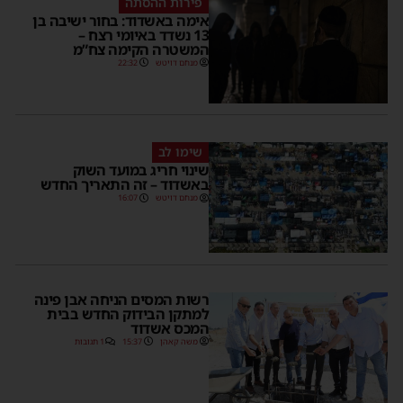
פירות ההסתה
אימה באשדוד: בחור ישיבה בן
13 נשדד באיומי רצח –
המשטרה הקימה צח”מ
מנחם דויטש
22:32
שימו לב
שינוי חריג במועד השוק
באשדוד – זה התאריך החדש
מנחם דויטש
16:07
רשות המסים הניחה אבן פינה
למתקן הבידוק החדש בבית
המכס אשדוד
משה קאהן
15:37
1 תגובות