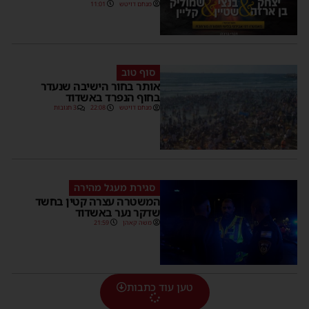
מנחם דויטש
11:01
סוף טוב
אותר בחור הישיבה שנעדר
בחוף הנפרד באשדוד
מנחם דויטש
22:08
3 תגובות
סגירת מעגל מהירה
המשטרה עצרה קטין בחשד
שדקר נער באשדוד
משה קאהן
21:59
טען עוד כתבות