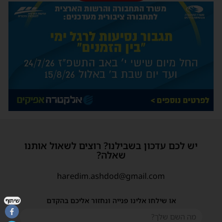
יש לכם עדכון בשבילנו? רוצים לשאול אותנו
שאלה?
haredim.ashdod@gmail.com
או שילחו אלינו פנייה ונחזור אליכם בהקדם
שיתוף