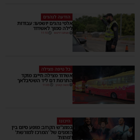
הודעה לנהגים
אלפי נהגים יושפעו: עבודות
לילה סמוך לאשדוד
מנחם דויטש
11:10
כל טיפה מצילה
אשדוד מצילה חיים: מוקד
התרמת דם ליד השטיבלאך
משה קאהן
11:05
היכונו
במוצ”ש הקרוב: מופע סיום בין
הזמנים של 'המרכז למורשת'
ו'מהות'