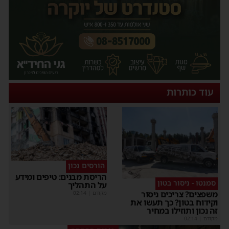
עוד כותרות
הורסים נכון
הריסת מבנים: טיפים ומידע
סמנטו - ניסור בטון
על התהליך
משפצים? צריכים ניסור
מקודם
|
02:14
וקידוח בטון? כך תעשו את
זה נכון ותוזילו במחיר
מקודם
|
02:14