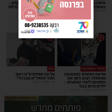
אישה נפלה מסולם במחסן
תינוק ננעל ברכב באשקלון –
באשדוד
המתנדבים האשדודים חילצו
אותו בשלום
משה קאהן
|
17:31
משה קאהן
|
11:53
פרסומת
1
1
איבוד עשתונות
צפו
נסיעת האימים באוטובוס
על מה שוחחו מ"מ ראש
מאשדוד: הנהג ניפץ את
העיר והחיד"א אברג׳ל?
השמשה לעיני הנוסעים –
יוסי יחזקאלי
|
23:37
ילדים פרצו בבכי
מנחם דויטש
|
11:34
| 1 תגובות