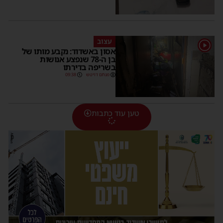
עצוב
1
אסון באשדוד: נקבע מותו של
בן ה-78 שנפצע אנושות
בשריפה בדירתו
מנחם דויטש
09:38
טען עוד כתבות