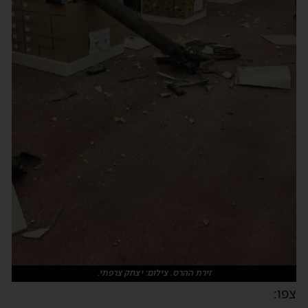
זירת ההרס. צילום: יצחק צרפתי.
צפו: