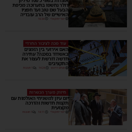
אוצרות בשווי כ־100 מיליון
דולר נחשפו בתערוכה: מכיפת
הבעל שם טוב ועד חפציו
האישיים של הרב עובדיה
יוסי יחזקאלי
16:34
עוד מכה לציבור החרדי
האם אירועי בין הזמנים
באשדוד בסכנה? עתירה
חדשה דורשת לעצור את
התקציבים
מנחם דויטש
14:24
1 תגובות
חיזוק מערך הכשרות
יום עיון למשגיחי האולמות עם
תקנות חדשות והדרכה
מקצועית
יוסי יחזקאלי
14:11
1 תגובות