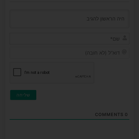
שם*
דוא"ל
(לא
חובה
COMMENTS
0