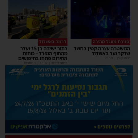
סגירת מעגל מהירה
דרמה באשדוד
המשטרה עצרה קטין בחשד
בחור ישיבה בן 15 נעדר
שדקר נער באשדוד
מהחוף הנפרד – כוחות
החירום פתחו בחיפושים
משה קאהן
|
21:59
מנחם דויטש
|
18:32
| 1 תגובות