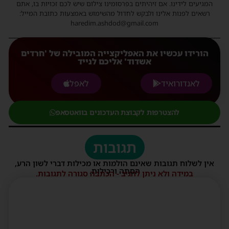
המגיעים לידינו. אם זיהיתים בפרסומינו צילום שיש לכם זכויות בו, אתם
רשאים לפנות אלינו ולבקש לחדול מהשימוש באמצעות כתובת המייל:
haredim.ashdod@gmail.com
הורידו עכשיו את האפליקצייה המובילה של 'חרדים
אשדוד' אליכם לנייד
לאנדורואיד
לאפל
להצטרפות לקבוצת העדכונים בוואטסאפ
תגובות
אין לשלוח תגובות שאינם הולמות או מכילות דברי לשון הרע,
הסתה ורכילות.
במידה ולא ניתן להגיב - הכתבה סגורה לתגובות.