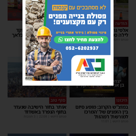
הודעה לנהגים
כל טיפה מצילה
אלפי נהגים יושפעו: עבודות
אשדוד מצילה חיים: מוקד
לילה סמוך לאשדוד
התרמת דם ליד השטיבלאך
מנחם דויטש
|
11:10
משה קאהן
|
11:05
פרסומת
היכונו
סוף טוב
במוצ”ש הקרוב: מופע סיום
אותר בחור הישיבה שנעדר
בין הזמנים של 'המרכז
בחוף הנפרד באשדוד
למורשת' ו'מהות'
מנחם דויטש
|
22:08
| 3 תגובות
מנחם דויטש
|
11:01