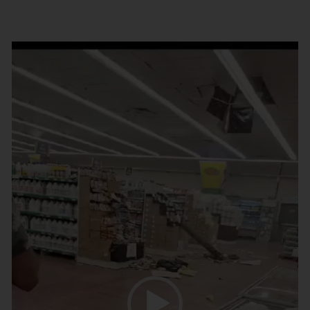
נגן
וידאו