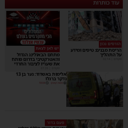
עוד כותרות
הורסים נכון
יש לאן לצאת
הריסת מבנים: טיפים ומידע
על התהליך
מתחם הבאולינג הגדול
והאטרקטיבי בדרום פותח
מקודם
|
02:14
את שעריו לציבור החרדי
מקודם
|
01:35
אלימות באשדוד: נער בן 13
נדקר ברגלו
משה קאהן
18:04
פעם בדור