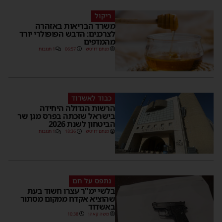
ריקול
משרד הבריאות באזהרה
לצרכנים: הדבש הפופולרי יורד
מהמדפים
מנחם דויטש
06:57
1 תגובות
כבוד לאשדוד
הרשות הגדולה היחידה
בישראל שזכתה בפרס מגן שר
הביטחון לשנת 2026
מנחם דויטש
18:36
1 תגובות
נתפס על חם
בלשי ימ"ר עצרו חשוד בעת
שהוציא אקדח ממקום מסתור
באשדוד
משה קאהן
10:38