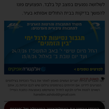
לשלושה נפגעים במצב קל בלבד. הפצועים פונו
להמשך בדיקות בבית החולים אסותא בעיר.
תאונת דרכים
אנו מכבדים זכויות יוצרים ועושים מאמץ לאתר את בעלי הזכויות בצילומים
המגיעים לידינו. אם זיהיתים בפרסומינו צילום שיש לכם זכויות בו, אתם
רשאים לפנות אלינו ולבקש לחדול מהשימוש באמצעות כתובת המייל:
haredim.ashdod@gmail.com
הורידו עכשיו את האפליקצייה המובילה של 'חרדים