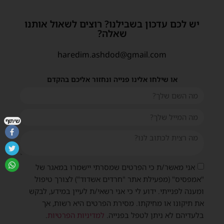
יש לכם עדכון בשבילנו? רוצים לשאול אותנו
שאלה?
haredim.ashdod@gmail.com
או שילחו אלינו פנייה ונחזור אליכם בהקדם
שיתוף
אני מאשר/ת כי הפרטים שמסרתי יישמרו במאגר של
"אמפסיס" (מפעילת אתר "חרדים אשדוד") לצורך טיפול
ומענה לפנייתי. ידוע לי כי אני רשאי/ת לעיין במידע, לבקש
את תיקונו או מחיקתו. מסירת הפרטים היא רשות, אך
בלעדיהם לא ניתן לטפל בפנייה.
למדיניות הפרטיות
.