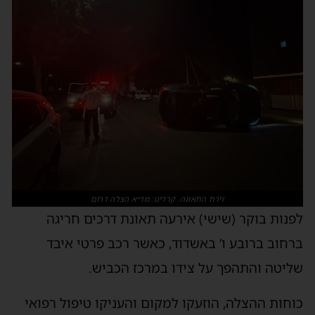
זירת התאונה. קרדיט: מד״א הצלה דרום
לפנות בוקר (שישי) אירעה תאונת דרכים חריגה
ברחוב ברובע ו’ באשדוד, כאשר רכב פרטי איבד
שליטה והתהפך על צידו במרכז הכביש.
כוחות ההצלה, הוזעקו למקום והעניקו טיפול רפואי