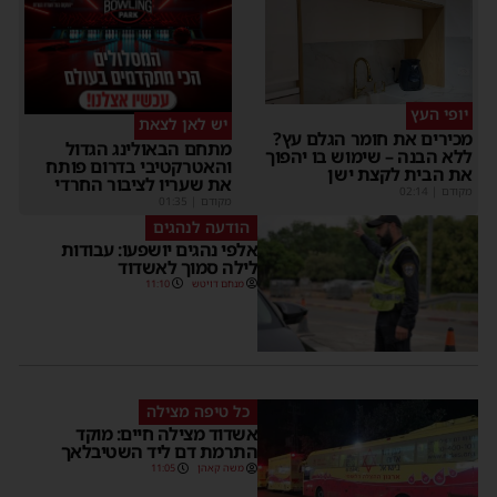
יופי העץ
יש לאן לצאת
מכירים את חומר הגלם עץ?
מתחם הבאולינג הגדול
ללא הבנה – שימוש בו יהפוך
והאטרקטיבי בדרום פותח
את הבית לקצת ישן
את שעריו לציבור החרדי
מקודם
|
02:14
מקודם
|
01:35
הודעה לנהגים
אלפי נהגים יושפעו: עבודות
לילה סמוך לאשדוד
מנחם דויטש
11:10
כל טיפה מצילה
אשדוד מצילה חיים: מוקד
התרמת דם ליד השטיבלאך
משה קאהן
11:05