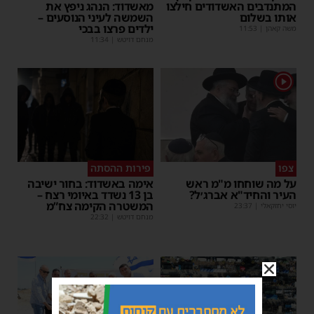
המתנדבים האשדודים חילצו
מאשדוד: הנהג ניפץ את
אותו בשלום
השמשה לעיני הנוסעים –
ילדים פרצו בבכי
משה קאהן
|
11:53
מנחם דויטש
|
11:34
1
צפו
פירות ההסתה
על מה שוחחו מ"מ ראש
אימה באשדוד: בחור ישיבה
העיר והחיד"א אברג׳ל?
בן 13 נשדד באיומי רצח –
המשטרה הקימה צח”מ
יוסי יחזקאלי
|
23:37
מנחם דויטש
|
22:32