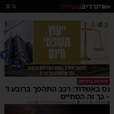
פתח סרג
זהירות בדרכים
נס באשדוד: רכב התהפך ברובע ו’
– כך זה הסתיים
משה קאהן
09:50
י״ח בתשרי תשפ״ו (10/10/2025)
תגובות