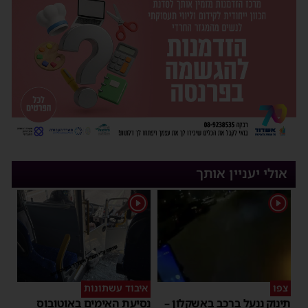
אולי יעניין אותך
1
1
צפו
איבוד עשתונות
תינוק ננעל ברכב באשקלון –
נסיעת האימים באוטובוס