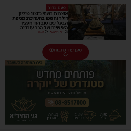
פעם בדור
אוצרות בשווי כ־100 מיליון
דולר נחשפו בתערוכה: מכיפת
הבעל שם טוב ועד חפציו
האישיים של הרב עובדיה
יוסי יחזקאלי
16:34
טען עוד כתבות