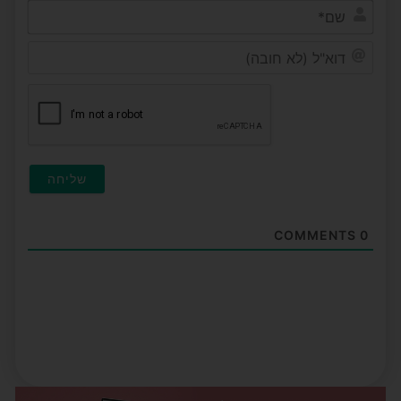
שם*
דוא"ל
(לא
חובה
COMMENTS
0