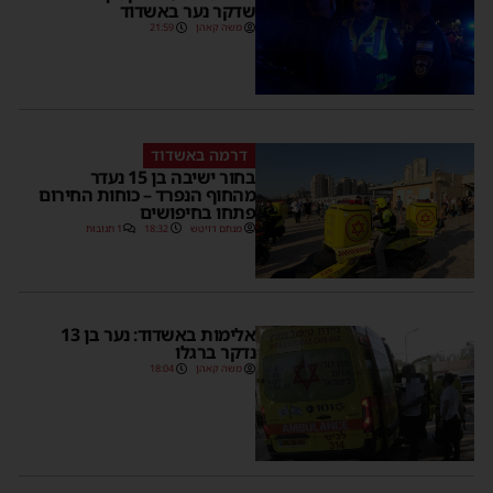
שדקר נער באשדוד
משה קאהן
21:59
דרמה באשדוד
בחור ישיבה בן 15 נעדר
מהחוף הנפרד – כוחות החירום
פתחו בחיפושים
מנחם דויטש
18:32
1 תגובות
אלימות באשדוד: נער בן 13
נדקר ברגלו
משה קאהן
18:04