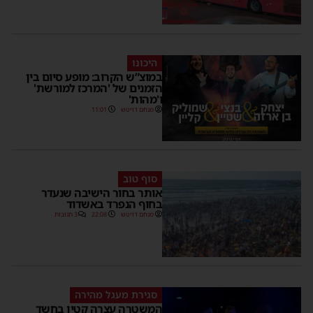
היכונו
במוצ”ש הקרוב: מופע סיום בין
הזמנים של 'המרכז למורשת'
ו'מהות'
מנחם דויטש
11:01
סוף טוב
אותר בחור הישיבה שנעדר
בחוף הנפרד באשדוד
מנחם דויטש
22:08
3 תגובות
סגירת מעגל מהירה
המשטרה עצרה קטין בחשד