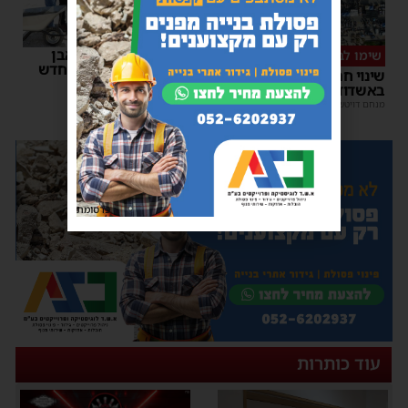
רשות המסים הניחה אבן
שימו לב
פינה למתקן הבידוק החדש
שינוי חריג במועד השוק
בבית המכס אשדוד
באשדוד – זה התאריך החדש
משה קאהן
|
15:37
מנחם דויטש
|
16:07
פרסומת
עוד כותרות