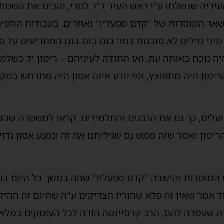
עיריה שנשלחו ע"י ראש העיר ד"ר לסרי, והכינו את השטח
אר המוסדות של "קדם מפעליו" ואחרים, בעבודות החפיר
מיני מילים לא מובנות כמו: בום בום בום המתריעים על ס
ה נוכח באותה עת, ואז התגלה לעיניהם – רימון יד בשלמ
מון היה מתפוצץ, ומי יודע איזה אסון היה מתרחש במקום
עלים, כך גם את הרבנים והתלמידים. קראו למשטרה שהגיע
מון ואמר שזה ממש נס שגיליתם את זה ונמנע אסון גדול
 המוסדות והישבה "קדם מפעליו" שהה במשך כל היום בתע
 אמר שאין זה פלא שהוריו הצדיקים ע"ה שהיום זה ההיל
ה שעמדה להם, הרב קרסיינטה הודה לכל העוסקים במלאכ