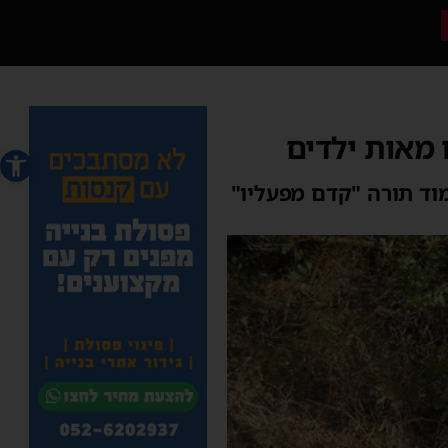
 מאות ילדים
פתח סרג
וד תורה "קדם מפעליו"