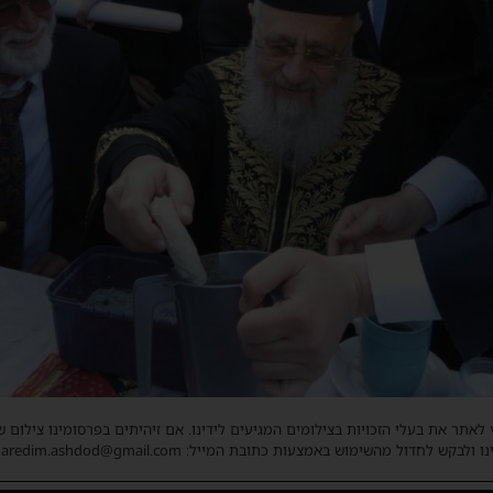
 לאתר את בעלי הזכויות בצילומים המגיעים לידינו. אם זיהיתים בפרסומינו צילום 
ו ולבקש לחדול מהשימוש באמצעות כתובת המייל: haredim.ashdod@gmail.com