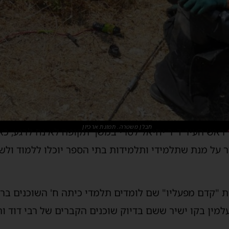
חבלן משטרה. תמונת ארכיון
ראש העיר ד״ר יחיאל לסרי במשך תקופה לא נח לרגע, כאש
 על מנת שתלמידי ותלמידות בתי הספר יוכלו ללמוד ול
 "קדם מפעליו" שם לומדים תלמדי כיתה ח' השוכנים ברוב
מין בקו ישיר ששם בדיוק שוכנים הקברים של רבי דוד והר