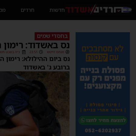
חדשות
חרדים
ממס
בחסדי שמים
נס באשדוד: רימון 
מנחם דויטש
23:51
כ״ה בשבט תשפ״ד (/2024
נס ביום ההילולא: רימון 
ברובע ג' באשדוד