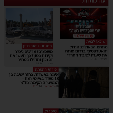
עוד כותרות
יש לאן לצאת
סמנטו - ניסור בטון
מתחם הבאולינג הגדול
והאטרקטיבי בדרום פותח
משפצים? צריכים ניסור
את שעריו לציבור החרדי
וקידוח בטון? כך תעשו את
זה נכון ותוזילו במחיר
מקודם
|
01:35
מקודם
|
02:14
פירות ההסתה
אימה באשדוד: בחור ישיבה בן
13 נשדד באיומי רצח –
המשטרה הקימה צח”מ
מנחם דויטש
22:32
שימו לב