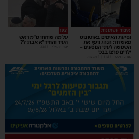
איבוד עשתונות
צפו
נסיעת האימים באוטובוס
על מה שוחחו מ"מ ראש
מאשדוד: הנהג ניפץ את
העיר והחיד"א אברג׳ל?
השמשה לעיני הנוסעים –
יוסי יחזקאלי
|
23:37
ילדים פרצו בבכי
מנחם דויטש
|
11:34
| 1 תגובות