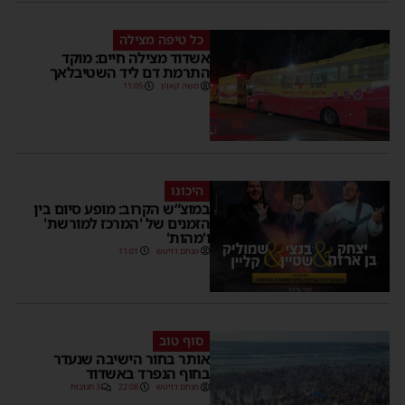
כל טיפה מצילה
אשדוד מצילה חיים: מוקד
התרמת דם ליד השטיבלאך
משה קאהן
11:05
היכונו
במוצ”ש הקרוב: מופע סיום בין
הזמנים של 'המרכז למורשת'
ו'מהות'
מנחם דויטש
11:01
סוף טוב
אותר בחור הישיבה שנעדר
בחוף הנפרד באשדוד
מנחם דויטש
22:08
3 תגובות