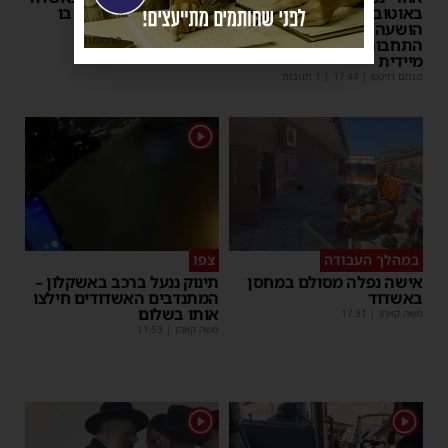
באוטובוס מאשדוד: הנהג
– כוחות ההצלה ביצעו בו
הושעה מתפקידו – משרד
פעולות החייאה
פרסומת
התחבורה הורה על בדיקה
מנחם דויטש
|
17:35
מיידית
מנחם דויטש
|
17:44
| 1 תגובות
1
במהלך העבודה
צפו
אישה נפלה מסולם במחסן
תינוק ננעל ברכב באשקלון –
באשדוד
המתנדבים האשדודים חילצו
אותו בשלום
משה קאהן
|
17:31
משה קאהן
|
11:53
1
1