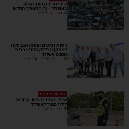
שינוי חריג במועד השוק
באשדוד – זה התאריך החדש
מנחם דויטש
16:07
רשות המסים הניחה אבן פינה
למתקן הבידוק החדש בבית
המכס אשדוד
משה קאהן
15:37
2 תגובות
הודעה לנהגים
אלפי נהגים יושפעו: עבודות
לילה סמוך לאשדוד
מנחם דויטש
11:10