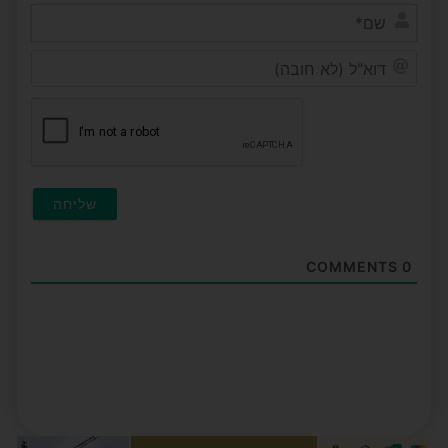
שם*
דוא"ל
(לא
חובה
COMMENTS
0