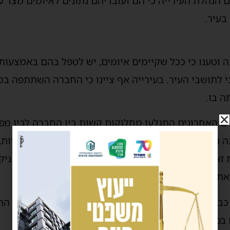
הנהלת העירייה כי הם ועובדיהם נתונים לאיומים מצד עבר
בעיר.
ה וטענו כי ככל שקיימים איומים, יש לטפל בהם באמצעו
 לתושבי העיר. בעירייה אף ציינו כי החברה השתתפה ב
ה בו.
ם האחרונים התגלעו מחלוקות קשות בין החברה לבין מפ
ה השביתו את פעילותם ואף נטלו את מפתחות המשאיות, 
זאת נאלצה העירייה להסיט משאיות וצוותים ממערך ניקיו
תי.
 כבר הורגשו בשטח בימים האחרונים, כאשר חלק מכלי הר
 בפינוי האשפה במספר אזורים בעיר.