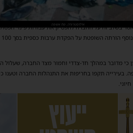
אילוסטרציה. פח אשפה
ר בשלב זה על החברה להפסיק את עבודות פינוי הפסולת 
שנק
 כי מדובר במהלך חד-צדדי וחמור מצד החברה, שעלול הי
ה. בעירייה תקפו בחריפות את התנהלות החברה וטענו כי
יוני.