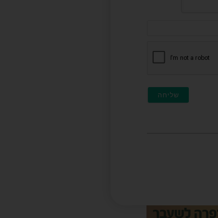
דוא"ל
(לא
חובה)