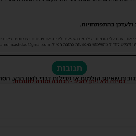
 ולעדכן בהתפתחויות.
 לאתר את בעלי הזכויות בצילומים המגיעים לידינו. אם זיהיתים בפרסומינו צילום 
ו ולבקש לחדול מהשימוש באמצעות כתובת המייל: haredim.ashdod@gmail.com
תגובות
גובות שאינם הולמות או מכילות דברי לשון הרע, הסת
במידה ולא ניתן להגיב - הכתבה סגורה לתגובות.