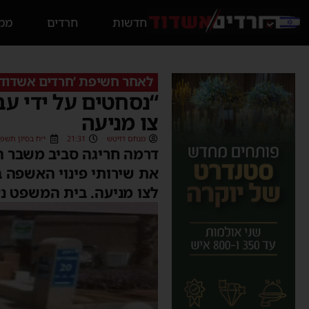
חדשות
חרדים
ממס
לאחר חשיפת ’חרדים אשדוד’
“נסחטים על ידי ע
צו מניעה
מנחם דויטש
21:31
י״ח בסיון תשפ״ו (06/2026
דרמה חריגה סביב משבר ה
את שירותי פינוי האשפה 
לצו מניעה. בית המשפט נ