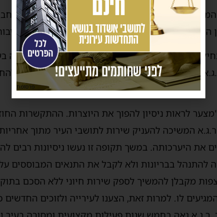
ת המשפט כי היא שומרת לעצמה את הזכות להגיש נגד החב
 הנזקים שנגרמו לטענתה לקופת העירייה ולשירות הציבורי
חילת השבוע הבא, ועד אז יימשכו שירותי פינוי האשפה ב
.ג.א להציג את גרסתה המלאה ואת הנסיבות שהובילו לה
פרסומת
מצער לראות ניסיון להפוך את היוצרות. ההתקשרות החוז
ר.ג.א המשיכה להעניק שירות לתושבי העיר מתוך אחריות כ
 את היערכותה. במשך תקופה זו נעשו ניסיונות רבים ל
 להתנהל בבריונות ולא לקבל את התנאים המבוססים על מ
פות מקבלן להמשיך לספק שירות חיוני ללא הסכם בתוקף,
גיעים לו. למרות זאת, הצענו לעירייה ולזוכים החדשים 
 ר.ג.א גאה בחמש שנות פעילות מקצועית ומסורה בעיר ו