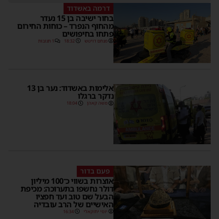
דרמה באשדוד
בחור ישיבה בן 15 נעדר
מהחוף הנפרד – כוחות החירום
פתחו בחיפושים
מנחם דויטש
18:32
1 תגובות
אלימות באשדוד: נער בן 13
נדקר ברגלו
משה קאהן
18:04
פעם בדור
אוצרות בשווי כ־100 מיליון
דולר נחשפו בתערוכה: מכיפת
הבעל שם טוב ועד חפציו
האישיים של הרב עובדיה
יוסי יחזקאלי
16:34