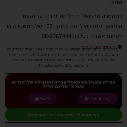
שחור.
במשטרה מבקשים כי כל היודע דבר על מקום
הימצאה מתבקש לדווח למוקד 100 של המשטרה או
לתחנת אשדוד בטלפון:‏‪08-6387444
משטרת אשדוד
,
נעדר
אנו מכבדים זכויות יוצרים ועושים מאמץ לאתר את בעלי הזכויות בצילומים
המגיעים לידינו. אם זיהיתים בפרסומינו צילום שיש לכם זכויות בו, אתם
רשאים לפנות אלינו ולבקש לחדול מהשימוש באמצעות כתובת המייל:
haredim.ashdod@gmail.com
הורידו עכשיו את האפליקצייה המובילה של 'חרדים
אשדוד' אליכם לנייד
לאנדורואיד
לאפל
להצטרפות לקבוצת העדכונים בוואטסאפ