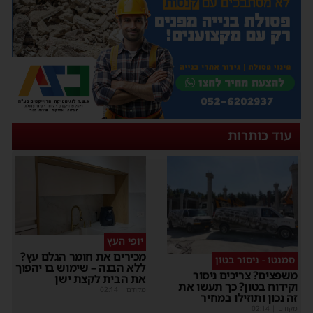
עוד כותרות
יופי העץ
מכירים את חומר הגלם עץ?
סמנטו - ניסור בטון
ללא הבנה – שימוש בו יהפוך
משפצים? צריכים ניסור
את הבית לקצת ישן
וקידוח בטון? כך תעשו את
מקודם
|
02:14
זה נכון ותוזילו במחיר
מקודם
|
02:14