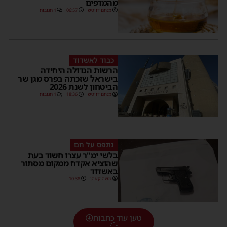
מהמדפים
מנחם דויטש
06:57
1 תגובות
כבוד לאשדוד
הרשות הגדולה היחידה
בישראל שזכתה בפרס מגן שר
הביטחון לשנת 2026
מנחם דויטש
18:36
1 תגובות
נתפס על חם
בלשי ימ"ר עצרו חשוד בעת
שהוציא אקדח ממקום מסתור
באשדוד
משה קאהן
10:38
טען עוד כתבות