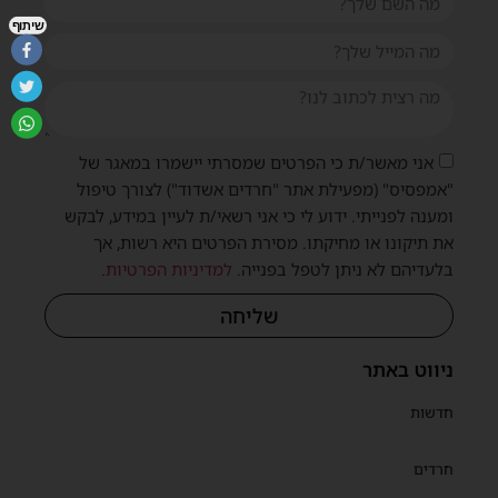
שיתוף
אני מאשר/ת כי הפרטים שמסרתי יישמרו במאגר של
"אמפסיס" (מפעילת אתר "חרדים אשדוד") לצורך טיפול
ומענה לפנייתי. ידוע לי כי אני רשאי/ת לעיין במידע, לבקש
את תיקונו או מחיקתו. מסירת הפרטים היא רשות, אך
בלעדיהם לא ניתן לטפל בפנייה.
למדיניות הפרטיות
.
שליחה
ניווט באתר
חדשות
חרדים