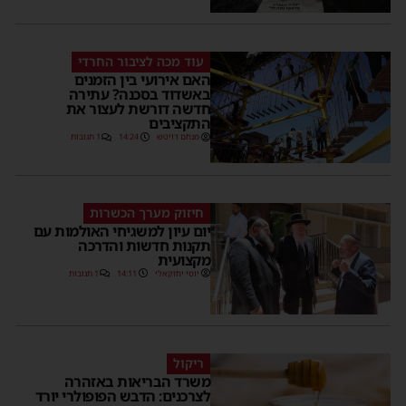
עוד מכה לציבור החרדי
האם אירועי בין הזמנים
באשדוד בסכנה? עתירה
חדשה דורשת לעצור את
התקציבים
מנחם דויטש
14:24
1 תגובות
חיזוק מערך הכשרות
יום עיון למשגיחי האולמות עם
תקנות חדשות והדרכה
מקצועית
יוסי יחזקאלי
14:11
1 תגובות
ריקול
משרד הבריאות באזהרה
לצרכנים: הדבש הפופולרי יורד