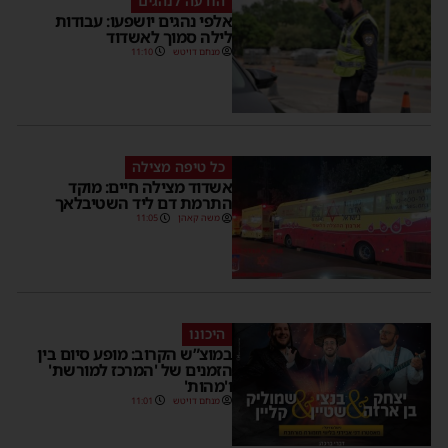
הודעה לנהגים
אלפי נהגים יושפעו: עבודות
לילה סמוך לאשדוד
מנחם דויטש
11:10
כל טיפה מצילה
אשדוד מצילה חיים: מוקד
התרמת דם ליד השטיבלאך
משה קאהן
11:05
היכונו
במוצ”ש הקרוב: מופע סיום בין
הזמנים של 'המרכז למורשת'
ו'מהות'
מנחם דויטש
11:01