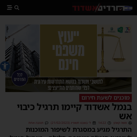
פתח סרג
מוכנים לשעת חירום
בנמל אשדוד קיימו תרגיל כיבוי
אש
משה קאהן
14:22
ל׳ בשבט תשפ״ג (21/02/2023)
תגובה אחת
התרגיל מגיע במסגרת לשיפור המוכנות