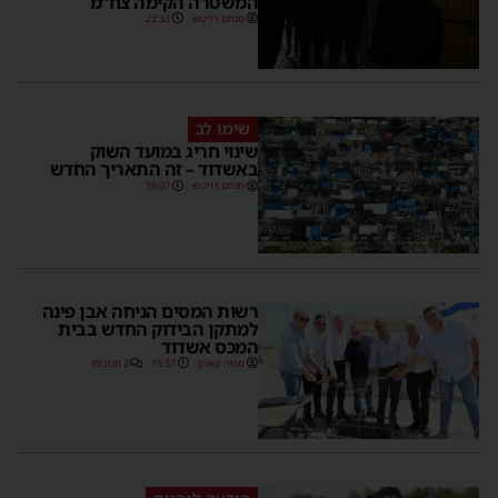
המשטרה הקימה צח”מ
מנחם דויטש
22:32
שימו לב
שינוי חריג במועד השוק
באשדוד – זה התאריך החדש
מנחם דויטש
16:07
רשות המסים הניחה אבן פינה
למתקן הבידוק החדש בבית
המכס אשדוד
משה קאהן
15:37
2 תגובות