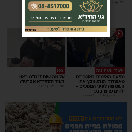
אותו בשלום
משה קאהן
|
17:31
משה קאהן
|
11:53
פרסומת
1
1
איבוד עשתונות
צפו
נסיעת האימים באוטובוס
על מה שוחחו מ"מ ראש
מאשדוד: הנהג ניפץ את
העיר והחיד"א אברג׳ל?
השמשה לעיני הנוסעים –
יוסי יחזקאלי
|
23:37
ילדים פרצו בבכי
מנחם דויטש
|
11:34
| 1 תגובות