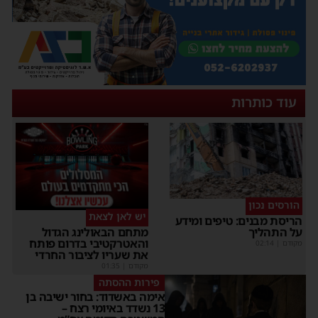
עוד כותרות
הורסים נכון
יש לאן לצאת
הריסת מבנים: טיפים ומידע
על התהליך
מתחם הבאולינג הגדול
והאטרקטיבי בדרום פותח
מקודם
|
02:14
את שעריו לציבור החרדי
מקודם
|
01:35
פירות ההסתה
אימה באשדוד: בחור ישיבה בן
13 נשדד באיומי רצח –