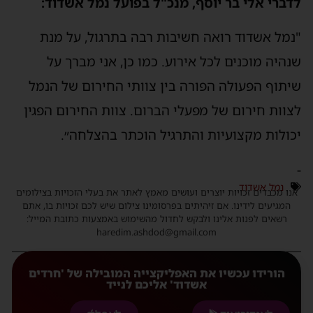
לדברי אלי בר יוסף, מנכ"ל בפועל נמל אשדוד:
"
נמל אשדוד רואה חשיבות רבה בת
רגול, על מנת
שנהיה מוכנים לכל אירוע.
כמו כן, אני מברך על
שיתוף הפעולה הפורה בין צוותי החירום של הנמל
לצוות חירום של מפעלי הברום.
צוות החירום הפגין
יכולות מקצועיות והתרגיל הוכתר בהצלחה״.
-
נמל אשדוד
אנו מכבדים זכויות יוצרים ועושים מאמץ לאתר את בעלי הזכויות בצילומים
המגיעים לידינו. אם זיהיתים בפרסומינו צילום שיש לכם זכויות בו, אתם
רשאים לפנות אלינו ולבקש לחדול מהשימוש באמצעות כתובת המייל:
haredim.ashdod@gmail.com
הורידו עכשיו את האפליקצייה המובילה של 'חרדים
אשדוד' אליכם לנייד