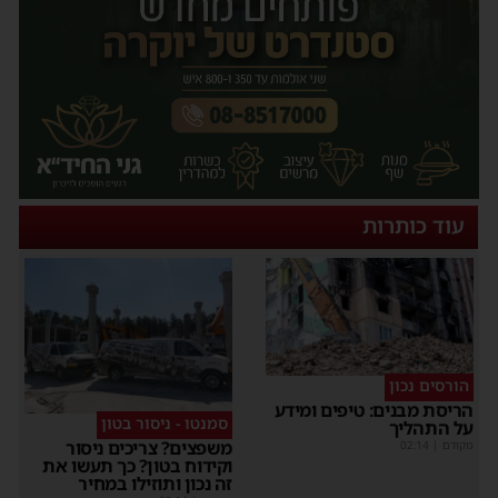
עוד כותרות
הורסים נכון
הריסת מבנים: טיפים ומידע
סמנטו - ניסור בטון
על התהליך
משפצים? צריכים ניסור
מקודם
|
02:14
וקידוח בטון? כך תעשו את
זה נכון ותוזילו במחיר