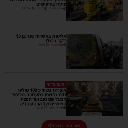
פתחו בחיפושים
מנחם דויטש
18:32
1 תגובות
אלימות באשדוד: נער בן 13
נדקר ברגלו
משה קאהן
18:04
פעם בדור
אוצרות בשווי כ־100 מיליון
דולר נחשפו בתערוכה: מכיפת
הבעל שם טוב ועד חפציו
האישיים של הרב עובדיה
יוסי יחזקאלי
16:34
טען עוד כתבות