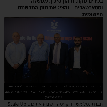
בכירים מקרנות הון סיכון, ממשלה
וסטארטאפים – והציג את חזון החדשנות
היישומית
מימין: רועי אברהמי - ראש מחלקת חדשנות נמל אשדוד, ניסן לוי - מנכ"ל נמל אשדוד,
ד"ר יוסי ורדי - שותף מייסד פיטנגו, שאול שניידר - יו"ר דירקטוריון נמל אשדוד. צילום:
פבל טולצ'ינסקי
חברת נמל אשדוד קיימה השבוע את כנס Scale Up