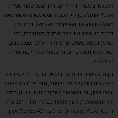
Nation, במעמד יו”ר דירקטוריון הנמל שאול שניידר
ומנכ”ל הנמל ניסן לוי. הכנס הפגיש עשרות משתתפים
מעולמות היזמות, ההשקעות והממשל, בהם נציגי
קרנות הון סיכון מישראל ומחו”ל, רגולטורים, גופי
ממשל וסטארטאפים פורצי דרך – כולם נפגשו סביב
מטרה משותפת: קידום חדשנות יישומית בתשתיות
הלאומיות.
בין הדוברים והאורחים הבולטים בכנס: ד”ר יוסי ורדי,
רמי קליש (שותף מייסד פיטנגו), נטע נאי (ראש פיתוח
עסקי בבזן), דני וינטראוב (שותף ב-ICI FUND), פרופ’
ירון וולפסטל, חן קמין (עמותת בוגרי יחידה 81), עידו
דויטש (מנכ”ל Airwayz), אייל צור (Conbo AI) וערן