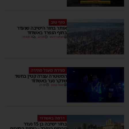
סוף טוב
אותר בחור הישיבה שנעדר
בחוף הנפרד באשדוד
מנחם דויטש
22:08
3 תגובות
סגירת מעגל מהירה
המשטרה עצרה קטין בחשד
שדקר נער באשדוד
משה קאהן
21:59
דרמה באשדוד
בחור ישיבה בן 15 נעדר
מהחוף הנפרד – כוחות החירום