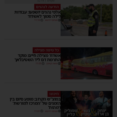
מקודם
|
02:14
הודעה לנהגים
אלפי נהגים יושפעו: עבודות
לילה סמוך לאשדוד
מנחם דויטש
11:10
כל טיפה מצילה
אשדוד מצילה חיים: מוקד
התרמת דם ליד השטיבלאך
משה קאהן
11:05
היכונו
במוצ”ש הקרוב: מופע סיום בין
הזמנים של 'המרכז למורשת'
ו'מהות'
מנחם דויטש
11:01