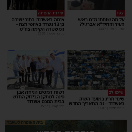
צפו
פירות ההסתה
על מה שוחחו מ"מ ראש
אימה באשדוד: בחור ישיבה
העיר והחיד"א אברג׳ל?
בן 13 נשדד באיומי רצח –
המשטרה הקימה צח”מ
יוסי יחזקאלי
|
23:37
מנחם דויטש
|
22:32
רשות המסים הניחה אבן
שימו לב
פינה למתקן הבידוק החדש
שינוי חריג במועד השוק
בבית המכס אשדוד
באשדוד – זה התאריך החדש
משה קאהן
|
15:37
מנחם דויטש
|
16:07