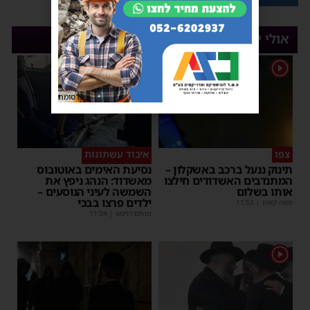
אולי יעניין אותך
1
1
פרסומת
צפו
איבוד עשתונות
תינוק ננעל ברכב באשקלון –
נסיעת האימים באוטובוס
המתנדבים האשדודים חילצו
מאשדוד: הנהג ניפץ את
אותו בשלום
השמשה לעיני הנוסעים –
ילדים פרצו בבכי
משה קאהן
|
11:53
מנחם דויטש
|
11:34
1