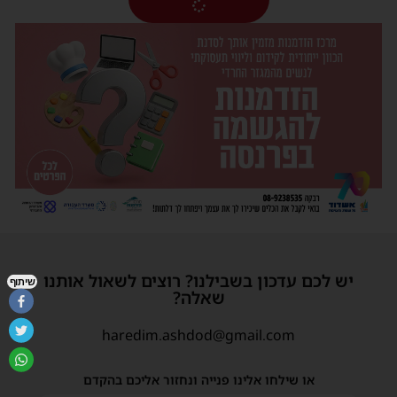
יש לכם עדכון בשבילנו? רוצים לשאול אותנו
שיתוף
שאלה?
haredim.ashdod@gmail.com
או שילחו אלינו פנייה ונחזור אליכם בהקדם