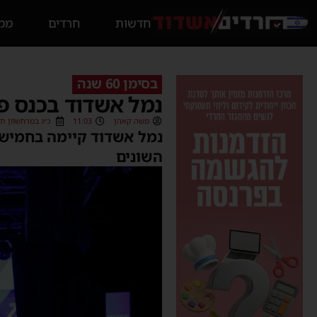
חדשות
חרדים
ממס
בסימן 60 שנה
נמל אשדוד בכנס פ
משה קאהן
11:03
כ״ג במרחשוון תשפ״ו (025
נמל אשדוד קיימה בחמישי
השונים