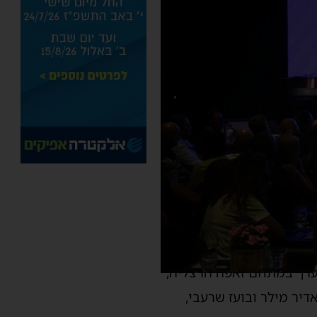
ערך במתחם זאפה הרצליה,
יר מילר ובועז שרעבי,