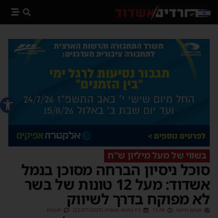
פתח סרג
בשווי של מעל מיליון ש"ח
סוכל ניסיון הברחה מסוכן בנמל
אשדוד: מעל 12 טונות של בשר
לא מפוקח בדרך לשיווק
מנחם דויטש
11:48
כ״ו בתמוז תשפ״ה (22/07/2025)
תגובות