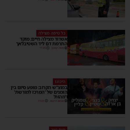
כל טיפה מצילה
אשדוד מצילה חיים: מוקד
התרמת דם ליד השטיבלאך
משה קאהן
11:05
היכונו
במוצ”ש הקרוב: מופע סיום בין
הזמנים של 'המרכז למורשת'
ו'מהות'
מנחם דויטש
11:01
סוף טוב