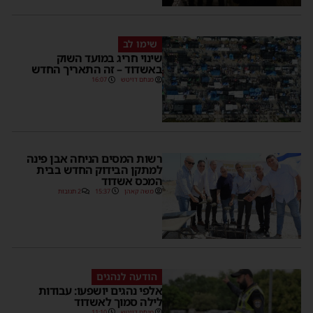
שימו לב
שינוי חריג במועד השוק
באשדוד – זה התאריך החדש
מנחם דויטש
16:07
רשות המסים הניחה אבן פינה
למתקן הבידוק החדש בבית
המכס אשדוד
משה קאהן
15:37
2 תגובות
הודעה לנהגים
אלפי נהגים יושפעו: עבודות
לילה סמוך לאשדוד
מנחם דויטש
11:10