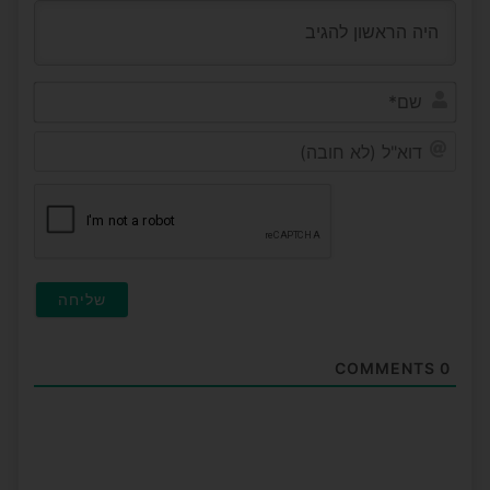
שם*
דוא"ל
(לא
חובה
COMMENTS
0