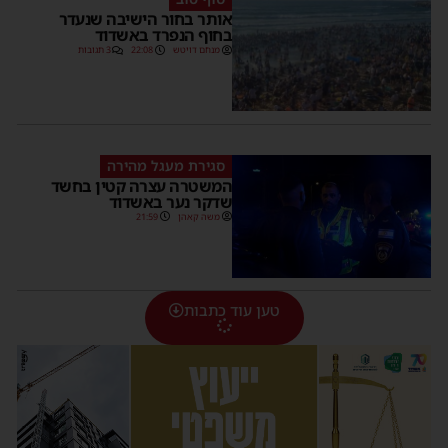
אותר בחור הישיבה שנעדר
בחוף הנפרד באשדוד
מנחם דויטש
22:08
3 תגובות
סגירת מעגל מהירה
המשטרה עצרה קטין בחשד
שדקר נער באשדוד
משה קאהן
21:59
טען עוד כתבות