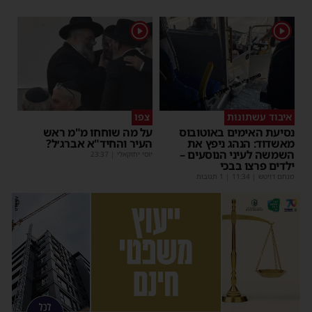
1
1
איבוד עשתונות
צפו
נסיעת האימים באוטובוס
על מה שוחחו מ"מ ראש
מאשדוד: הנהג ניפץ את
העיר והחיד"א אברג׳ל?
השמשה לעיני הנוסעים –
יוסי יחזקאלי
|
23:37
ילדים פרצו בבכי
מנחם דויטש
|
11:34
| 1 תגובות