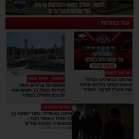
עוד כותרות
יש לאן לצאת
סמנטו - ניסור בטון
מתחם הבאולינג הגדול
והאטרקטיבי בדרום פותח
משפצים? צריכים ניסור
את שעריו לציבור החרדי
וקידוח בטון? כך תעשו את
זה נכון ותוזילו במחיר
מקודם
|
01:35
מקודם
|
02:14
פירות ההסתה
אימה באשדוד: בחור ישיבה בן
13 נשדד באיומי רצח –
המשטרה הקימה צח”מ
מנחם דויטש
22:32