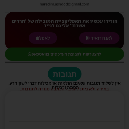
haredim.ashdod@gmail.com
הורידו עכשיו את האפליקצייה המובילה של 'חרדים
אשדוד' אליכם לנייד
לאנדורואיד
לאפל
להצטרפות לקבוצת העדכונים בוואטסאפ
תגובות
אין לשלוח תגובות שאינם הולמות או מכילות דברי לשון הרע,
הסתה ורכילות.
במידה ולא ניתן להגיב - הכתבה סגורה לתגובות.