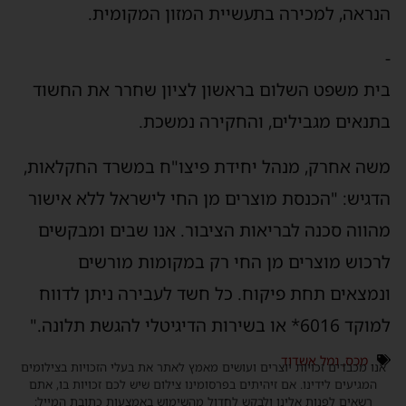
הנראה, למכירה בתעשיית המזון המקומית.
-
בית משפט השלום בראשון לציון שחרר את החשוד
בתנאים מגבילים, והחקירה נמשכת.
משה אחרק, מנהל יחידת פיצו"ח במשרד החקלאות,
הדגיש: "הכנסת מוצרים מן החי לישראל ללא אישור
מהווה סכנה לבריאות הציבור. אנו שבים ומבקשים
לרכוש מוצרים מן החי רק במקומות מורשים
ונמצאים תחת פיקוח. כל חשד לעבירה ניתן לדווח
למוקד 6016* או בשירות הדיגיטלי להגשת תלונה."
מכס
,
נמל אשדוד
אנו מכבדים זכויות יוצרים ועושים מאמץ לאתר את בעלי הזכויות בצילומים
המגיעים לידינו. אם זיהיתים בפרסומינו צילום שיש לכם זכויות בו, אתם
רשאים לפנות אלינו ולבקש לחדול מהשימוש באמצעות כתובת המייל: