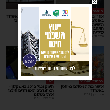
השעיה מיידית
ליבו שב לפעום
אחרי נסיעת האימים
אדם התמוטט בביתו באשדוד
באוטובוס מאשדוד: הנהג
– כוחות ההצלה ביצעו בו
הושעה מתפקידו – משרד
פעולות החייאה
התחבורה הורה על בדיקה
מנחם דויטש
|
17:35
מיידית
מנחם דויטש
|
17:44
| 3 תגובות
1
פרסומת
במהלך העבודה
צפו
אישה נפלה מסולם במחסן
תינוק ננעל ברכב באשקלון –
באשדוד
המתנדבים האשדודים חילצו
אותו בשלום
משה קאהן
|
17:31
משה קאהן
|
11:53