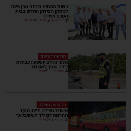
רשות המסים הניחה אבן פינה
למתקן הבידוק החדש בבית
המכס אשדוד
משה קאהן
15:37
2 תגובות
הודעה לנהגים
אלפי נהגים יושפעו: עבודות
לילה סמוך לאשדוד
מנחם דויטש
11:10
כל טיפה מצילה
אשדוד מצילה חיים: מוקד
התרמת דם ליד השטיבלאך
משה קאהן
11:05