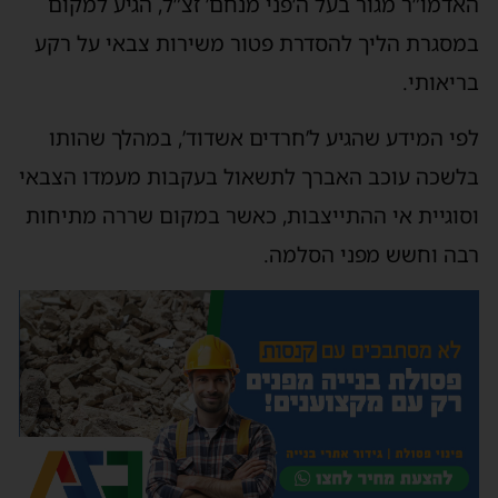
האדמו”ר מגור בעל ה’פני מנחם’ זצ”ל, הגיע למקום
במסגרת הליך להסדרת פטור משירות צבאי על רקע
בריאותי.
לפי המידע שהגיע ל’חרדים אשדוד’, במהלך שהותו
בלשכה עוכב האברך לתשאול בעקבות מעמדו הצבאי
וסוגיית אי ההתייצבות, כאשר במקום שררה מתיחות
רבה וחשש מפני הסלמה.