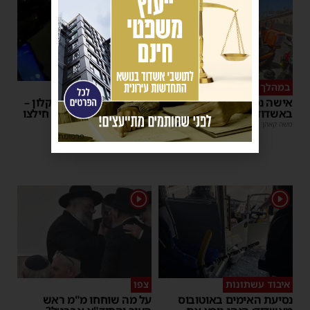
1
במהלך העבודה
צפו
אישה נפלה מסולם במחסן
תינוק ננעל ברכב באשקלון –
באשדוד
המתנדבים האשדודים חילצו
אותו בשלום
משה קאהן
|
17:31
משה קאהן
|
11:53
פרסומת
1
1
איבוד עשתונות
צפו
נסיעת האימים באוטובוס
על מה שוחחו מ"מ ראש