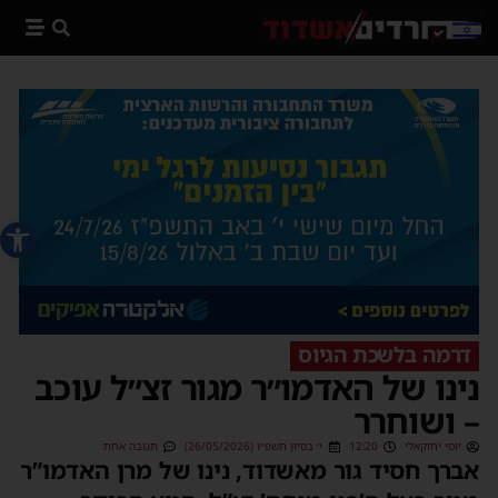
פתח סרג
דרמה בלשכת הגיוס
נינו של האדמו״ר מגור זצ״ל עוכב
– ושוחרר
יוסי יחזקאלי
12:20
י׳ בסיון תשפ״ו (26/05/2026)
תגובה אחת
אברך חסיד גור מאשדוד, נינו של מרן האדמו”ר