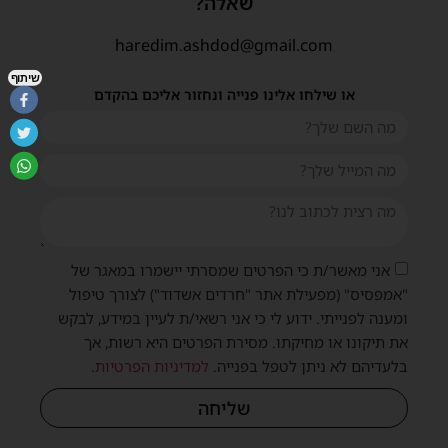
שאלה?
haredim.ashdod@gmail.com
שיתוף
או שילחו אלינו פנייה ונחזור אליכם בהקדם
אני מאשר/ת כי הפרטים שמסרתי יישמרו במאגר של
"אמפסיס" (מפעילת אתר "חרדים אשדוד") לצורך טיפול
ומענה לפנייתי. ידוע לי כי אני רשאי/ת לעיין במידע, לבקש
את תיקונו או מחיקתו. מסירת הפרטים היא רשות, אך
בלעדיהם לא ניתן לטפל בפנייה.
למדיניות הפרטיות
.
שליחה