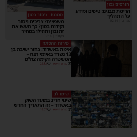
הורסים נכון
הריסת מבנים: טיפים ומידע
סמנטו - ניסור בטון
על התהליך
משפצים? צריכים ניסור
מקודם
|
02:14
וקידוח בטון? כך תעשו את
זה נכון ותוזילו במחיר
מקודם
|
02:14
פירות ההסתה
אימה באשדוד: בחור ישיבה בן
13 נשדד באיומי רצח –
המשטרה הקימה צח”מ
מנחם דויטש
22:32
שימו לב
שינוי חריג במועד השוק
באשדוד – זה התאריך החדש
מנחם דויטש
16:07