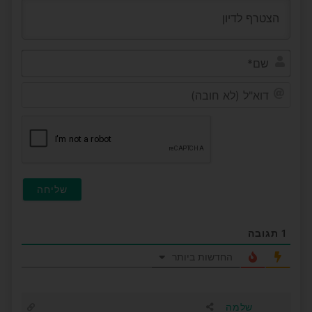
שם*
דוא"ל
(לא
חובה
1
תגובה
החדשות ביותר
שלמה