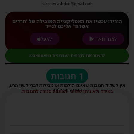
haredim.ashdod@gmail.com
הורידו עכשיו את האפליקצייה המובילה של 'חרדים
אשדוד' אליכם לנייד
לאנדורואיד
לאפל
להצטרפות לקבוצת העדכונים בוואטסאפ
1 תגובות
אין לשלוח תגובות שאינם הולמות או מכילות דברי לשון הרע,
הסתה ורכילות.
במידה ולא ניתן להגיב - הכתבה סגורה לתגובות.