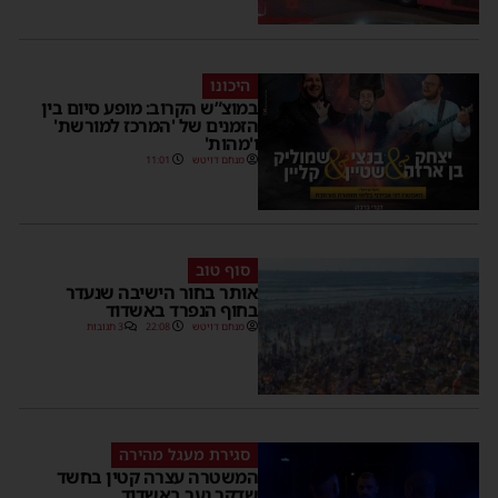
היכונו
במוצ”ש הקרוב: מופע סיום בין
הזמנים של 'המרכז למורשת'
ו'מהות'
מנחם דויטש
11:01
סוף טוב
אותר בחור הישיבה שנעדר
בחוף הנפרד באשדוד
מנחם דויטש
22:08
3 תגובות
סגירת מעגל מהירה
המשטרה עצרה קטין בחשד
שדקר נער באשדוד