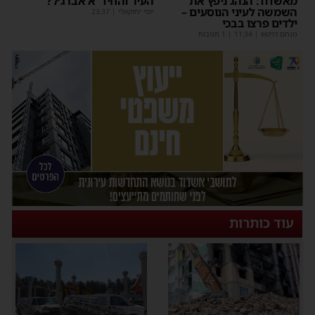
מאשדוד: הנהג ניפץ את
העיר והחיד"א אברג׳ל?
השמשה לעיני הנוסעים –
יוסי יחזקאלי
|
23:37
ילדים פרצו בבכי
מנחם דויטש
|
11:34
| 1 תגובות
עוד כותרות