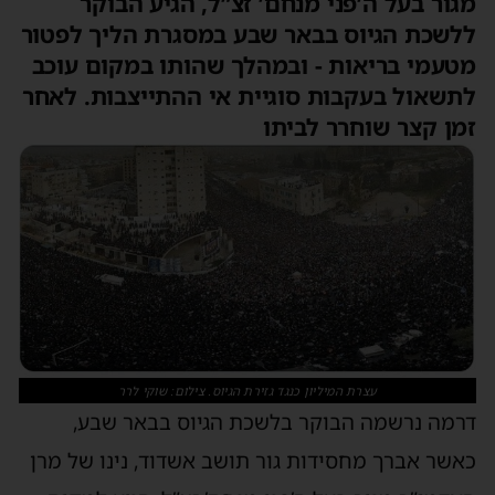
מגור בעל ה’פני מנחם’ זצ”ל, הגיע הבוקר
ללשכת הגיוס בבאר שבע במסגרת הליך לפטור
מטעמי בריאות - ובמהלך שהותו במקום עוכב
לתשאול בעקבות סוגיית אי ההתייצבות. לאחר
זמן קצר שוחרר לביתו
עצרת המיליון כנגד גזירת הגיוס. צילום: שוקי לרר
דרמה נרשמה הבוקר בלשכת הגיוס בבאר שבע,
כאשר אברך מחסידות גור תושב אשדוד, נינו של מרן