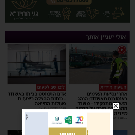
אולי יעניין אותך
1
השעיה מיידית
ליבו שב לפעום
אחרי נסיעת האימים
אדם התמוטט בביתו באשדוד
באוטובוס מאשדוד: הנהג
– כוחות ההצלה ביצעו בו
הושעה מתפקידו – משרד
פעולות החייאה
התחבורה הורה על בדיקה
מנחם דויטש
|
17:35
מיידית
מנחם דויטש
|
17:44
| 2 תגובות