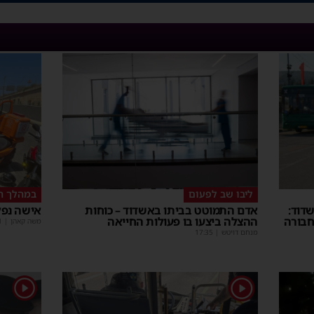
ליבו שב לפעום
במהלך ה
דוד:
אדם התמוטט בביתו באשדוד – כוחות
אישה נפל
חבורה
ההצלה ביצעו בו פעולות החייאה
משה קאהן
|
1
מנחם דויטש
|
17:35
1
1