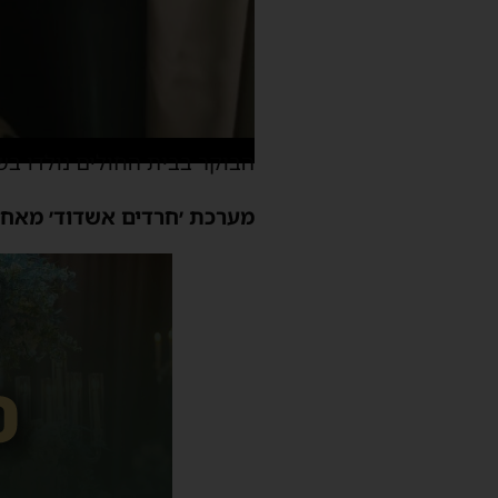
הבוקר בבית החולים נולדו ב
מערכת ׳חרדים אשדוד׳ מאחל 