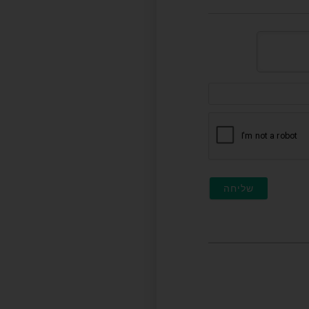
דוא"ל
(לא
חובה)