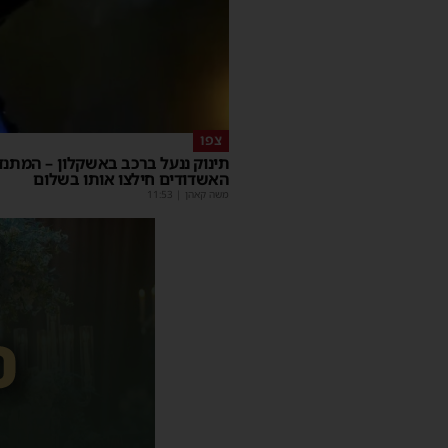
צפו
תינוק ננעל ברכב באשקלון – המתנד
האשדודים חילצו אותו בשלום
משה קאהן
|
11:53