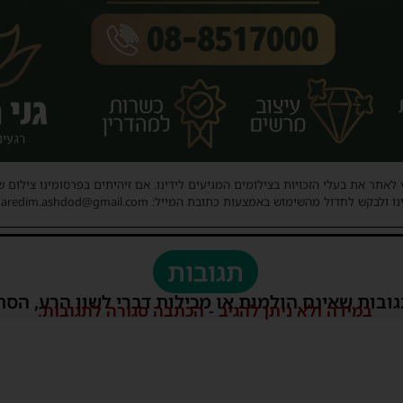
 לאתר את בעלי הזכויות בצילומים המגיעים לידינו. אם זיהיתים בפרסומינו צילום 
ו ולבקש לחדול מהשימוש באמצעות כתובת המייל: haredim.ashdod@gmail.com
תגובות
גובות שאינם הולמות או מכילות דברי לשון הרע, הסת
במידה ולא ניתן להגיב - הכתבה סגורה לתגובות.