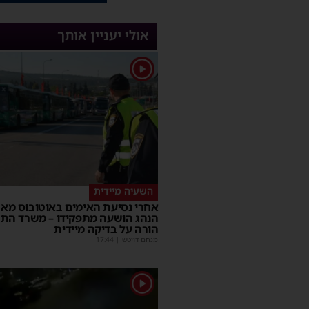
אולי יעניין אותך
1
השעיה מיידית
אחרי נסיעת האימים באוטובוס מאש
הנהג הושעה מתפקידו – משרד הת
הורה על בדיקה מיידית
מנחם דויטש
|
17:44
1