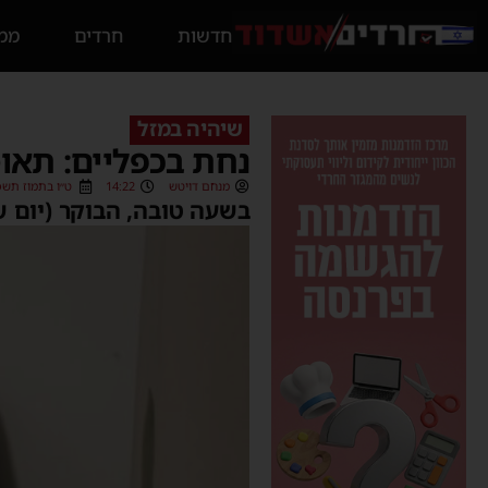
חדשות
חרדים
ממס
שיהיה במזל
נחת בכפליים: תאומ
מנחם דויטש
14:22
ט״ו בתמוז תשפ״ו (6/2026
בשעה טובה, הבוקר (יום ש