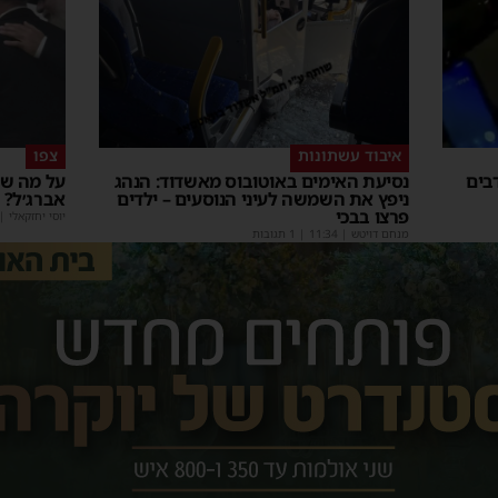
איבוד עשתונות
צפו
בים
נסיעת האימים באוטובוס מאשדוד: הנהג
על מה שו
ניפץ את השמשה לעיני הנוסעים – ילדים
אברג׳ל?
פרצו בבכי
יוסי יחזקאלי
|
מנחם דויטש
|
11:34
| 1 תגובות