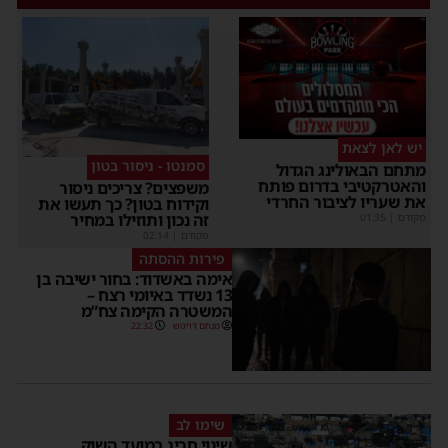
יש לאן לצאת
סמנטו - ניסור בטון
תחם הבאולינג הגדול
האטרקטיבי בדרום פותח
משפצים? צריכים ניסור
ת שעריו לציבור החרדי
וקידוח בטון? כך תעשו את
זה נכון ותוזילו במחיר
קודם
|
01:35
מקודם
|
02:14
פירות ההסתה
אימה באשדוד: בחור ישיבה בן
13 נשדד באיומי רצח –
המשטרה הקימה צח”מ
מנחם דויטש
22:32
שימו לב
שינוי חריג במועד השוק