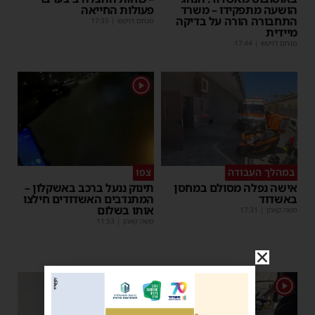
הושעה מתפקידו – משרד
פעולות החייאה
התחבורה הורה על בדיקה
מנחם דויטש
|
17:35
מיידית
מנחם דויטש
|
17:44
1
במהלך העבודה
צפו
אישה נפלה מסולם במחסן
תינוק ננעל ברכב באשקלון –
באשדוד
המתנדבים האשדודים חילצו
אותו בשלום
משה קאהן
|
17:31
משה קאהן
|
11:53
1
1