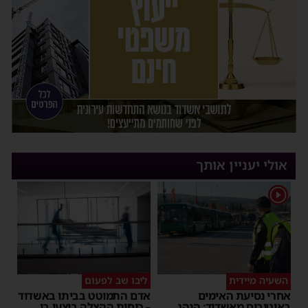
אולי יעניין אותך
1
השעיה מיידית
ליבו שב לפעום
אחרי נסיעת האימים
אדם התמוטט בביתו באשדוד
באוטובוס מאשדוד: הנהג
– כוחות ההצלה ביצעו בו