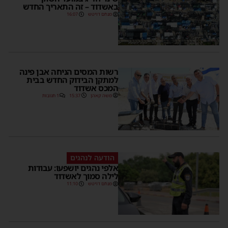
באשדוד – זה התאריך החדש
מנחם דויטש
16:07
רשות המסים הניחה אבן פינה
למתקן הבידוק החדש בבית
המכס אשדוד
משה קאהן
15:37
1 תגובות
הודעה לנהגים
אלפי נהגים יושפעו: עבודות
לילה סמוך לאשדוד
מנחם דויטש
11:10