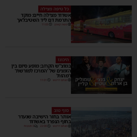
כל טיפה מצילה
אשדוד מצילה חיים: מוקד
התרמת דם ליד השטיבלאך
משה קאהן
11:05
היכונו
במוצ”ש הקרוב: מופע סיום בין
הזמנים של 'המרכז למורשת'
ו'מהות'
מנחם דויטש
11:01
סוף טוב
אותר בחור הישיבה שנעדר
בחוף הנפרד באשדוד
מנחם דויטש
22:08
3 תגובות