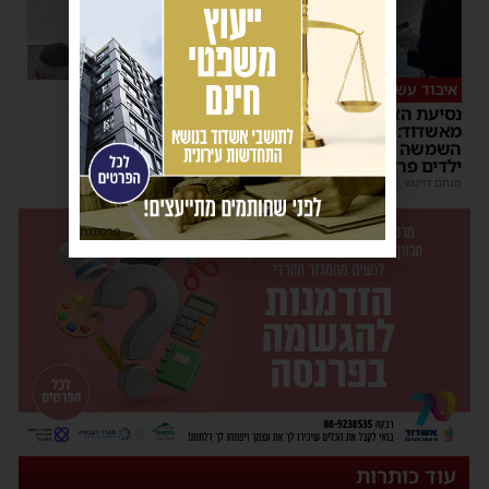
איבוד עשתונות
צפו
נסיעת האימים באוטובוס
על מה שוחחו מ"מ ראש
מאשדוד: הנהג ניפץ את
העיר והחיד"א אברג׳ל?
השמשה לעיני הנוסעים –
יוסי יחזקאלי
|
23:37
ילדים פרצו בבכי
מנחם דויטש
|
11:34
| 1 תגובות
פרסומת
עוד כותרות