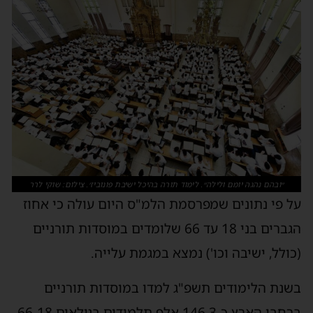
״ובהם נהגה יומם ולילה״. לימוד תורה בהיכל ישיבת פונוביז׳. צילום: שוקי לרר
ל פי נתונים שמפרסמת הלמ"ס היום עולה כי אחוז
הגברים בני 18 עד 66 שלומדים במוסדות תורניים
כולל, ישיבה וכו') נמצא במגמת עלייה.
שנת הלימודים תשפ"ג למדו במוסדות תורניים
ברחבי הארץ כ-146.3 אלף תלמידים בגילאים 66-18,