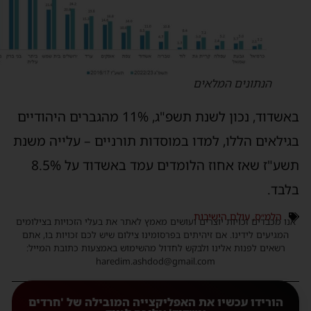
הנתונים המלאים
באשדוד, נכון לשנת תשפ"ג, 11% מהגברים היהודיים
גילאים הללו, למדו במוסדות תורניים – עלייה משנת
תשע"ז שאז אחוז הלומדים עמד באשדוד על 8.5%
לבד.
הלמ״ס
,
עולם הישיבות
נו מכבדים זכויות יוצרים ועושים מאמץ לאתר את בעלי הזכויות בצילומים
המגיעים לידינו. אם זיהיתים בפרסומינו צילום שיש לכם זכויות בו, אתם
רשאים לפנות אלינו ולבקש לחדול מהשימוש באמצעות כתובת המייל:
haredim.ashdod@gmail.com
הורידו עכשיו את האפליקצייה המובילה של 'חרדים