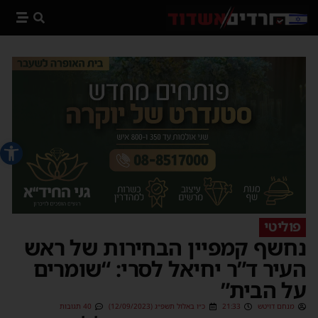
פתח סרג
פוליטי
נחשף קמפיין הבחירות של ראש
העיר ד”ר יחיאל לסרי: “שומרים
על הבית”
מנחם דויטש
21:33
כ״ו באלול תשפ״ג (12/09/2023)
40 תגובות