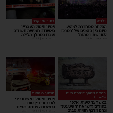
גלריה
בתוך זמן קצר
הצלחה מסחררת למופע
ניסיון חיסול העבריין
סיום בין הזמנים של 'המרכז
באשדוד: חמישה חשודים
למורשת' ו'מהות'
נעצרו במהלך הלילה
משה קאהן
|
09:34
מנחם דויטש
|
07:35
המיזם שהפך לשיחת היום
סכסוך כנופיות
באשדוד
ניסיון חיסול באשדוד: ירי
במשך 15 שעות: אלפי
לעבר עבריין מוכר –
בחורים גדשו את 'השטעטל'
המשטרה פתחה במצוד
ונהנו מרצף חוויות סביב
מנחם דויטש
|
06:54
| 1 תגובות