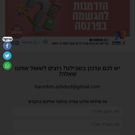
שיתוף
יש לכם עדכון בשבילנו? רוצים לשאול אותנו
שאלה?
haredim.ashdod@gmail.com
או שילחו אלינו פנייה ונחזור אליכם בהקדם