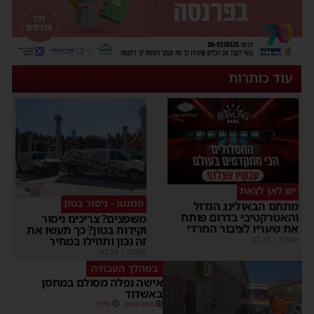
עוד כותרות
יש לאן לצאת
סמנטו - ניסור בטון
מתחם הבאולינג הגדול
והאטרקטיבי בדרום פותח
משפצים? צריכים ניסור
את שעריו לציבור החרדי
וקידוח בטון? כך תעשו את
זה נכון ותוזילו במחיר
מקודם
|
01:35
מקודם
|
02:14
במהלך העבודה
אישה נפלה מסולם במחסן
באשדוד
משה קאהן
17:31