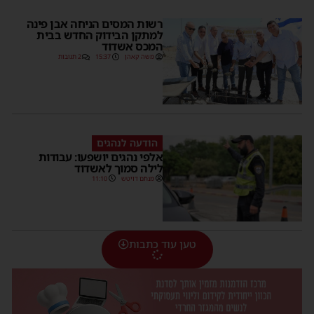
רשות המסים הניחה אבן פינה
למתקן הבידוק החדש בבית
המכס אשדוד
משה קאהן
15:37
2 תגובות
הודעה לנהגים
אלפי נהגים יושפעו: עבודות
לילה סמוך לאשדוד
מנחם דויטש
11:10
טען עוד כתבות