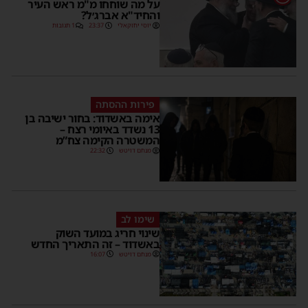
על מה שוחחו מ"מ ראש העיר
והחיד"א אברג׳ל?
יוסי יחזקאלי
23:37
1 תגובות
פירות ההסתה
אימה באשדוד: בחור ישיבה בן
13 נשדד באיומי רצח –
המשטרה הקימה צח”מ
מנחם דויטש
22:32
שימו לב
שינוי חריג במועד השוק
באשדוד – זה התאריך החדש
מנחם דויטש
16:07