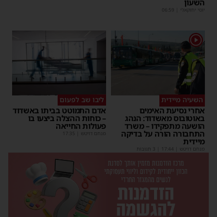
השעון
יוסי יחזקאלי
|
06:59
1
השעיה מיידית
ליבו שב לפעום
אחרי נסיעת האימים
אדם התמוטט בביתו באשדוד
באוטובוס מאשדוד: הנהג
– כוחות ההצלה ביצעו בו
הושעה מתפקידו – משרד
פעולות החייאה
התחבורה הורה על בדיקה
מנחם דויטש
|
17:35
מיידית
מנחם דויטש
|
17:44
| 3 תגובות