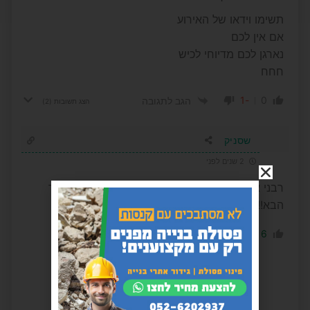
תשימו וידאו של האירוע
אם אין לכם
נארגן לכם מדיוחי לכיש
חחח
-1
0
הגב לתגובה
הצג תשובות
(2)
שסניק
2 שנים לפני
רבני אשדוד הספרדים קבעו: יחיאל לסרי ראש העיר
הבא!!!
-1
6
הגב לתגובה
טען תגובות נוספות