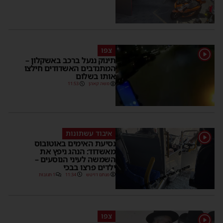
צפו
1
תינוק ננעל ברכב באשקלון –
המתנדבים האשדודים חילצו
אותו בשלום
משה קאהן
11:53
איבוד עשתונות
1
נסיעת האימים באוטובוס
מאשדוד: הנהג ניפץ את
השמשה לעיני הנוסעים –
ילדים פרצו בבכי
מנחם דויטש
11:34
1 תגובות
צפו
1