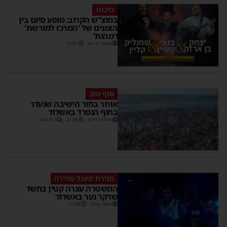
היכונו
במוצ”ש הקרוב: מופע סיום בין
הזמנים של 'המרכז למורשת'
ו'מהות'
מנחם דויטש
11:01
סוף טוב
אותר בחור הישיבה שנעדר
בחוף הנפרד באשדוד
מנחם דויטש
22:08
3 תגובות
סגירת מעגל מהירה
המשטרה עצרה קטין בחשד
שדקר נער באשדוד
משה קאהן
21:59