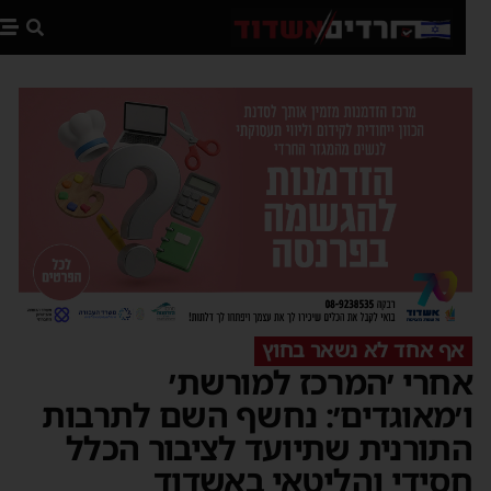
פת
אף אחד לא נשאר בחוץ
חרי ׳המרכז למורשת׳
׳מאוגדים׳: נחשף השם לתרבות
תורנית שתיועד לציבור הכלל
סידי והליטאי באשדוד