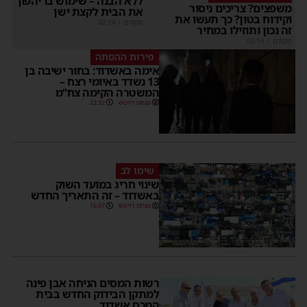
ללא הבנה – שימוש בו יהפוך
שפצים? צריכים ניסור
את הבית לקצת ישן
קידוח בטון? כך תעשו את
מקודם
|
02:14
ה נכון ותוזילו במחיר
קודם
|
02:14
פירות ההסתה
אימה באשדוד: בחור ישיבה בן
13 נשדד באיומי רצח –
המשטרה הקימה צח”מ
מנחם דויטש
22:32
שימו לב
שינוי חריג במועד השוק
באשדוד – זה התאריך החדש
מנחם דויטש
16:07
רשות המסים הניחה אבן פינה
למתקן הבידוק החדש בבית
המכס אשדוד