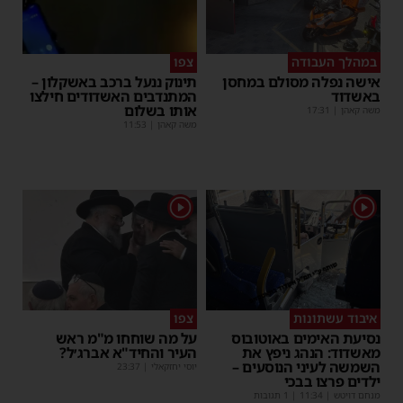
במהלך העבודה
צפו
אישה נפלה מסולם במחסן
תינוק ננעל ברכב באשקלון –
באשדוד
המתנדבים האשדודים חילצו
אותו בשלום
משה קאהן
|
17:31
משה קאהן
|
11:53
1
1
איבוד עשתונות
צפו
נסיעת האימים באוטובוס
על מה שוחחו מ"מ ראש
מאשדוד: הנהג ניפץ את
העיר והחיד"א אברג׳ל?
השמשה לעיני הנוסעים –
יוסי יחזקאלי
|
23:37
ילדים פרצו בבכי
מנחם דויטש
|
11:34
| 1 תגובות