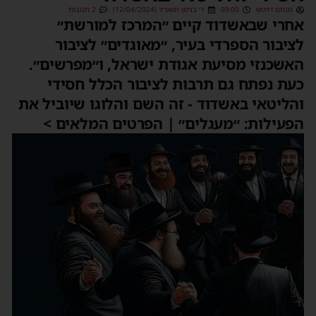
מנחם דויטש
09:00
ד׳ בניסן תשפ״ד (12/04/2024)
2 תגובות
חרי שבאשדוד קיים ״המרכז למורשת״
ציבור הספרדי בעיר, ״מאוגדים״ לציבור
אשכנזי מסיעת אגודת ישראל, ו״מפרשים״.
עת נפתח גם תרבות לציבור הכלל חסידי
הליטאי באשדוד - זה השם והלוגו שיוביל את
פעילות: ״מעגלים״ | הפרטים המלאים >