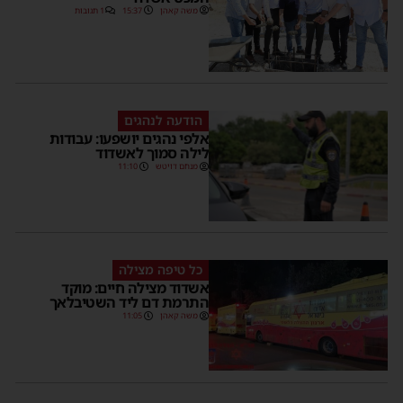
משה קאהן
15:37
1 תגובות
הודעה לנהגים
אלפי נהגים יושפעו: עבודות
לילה סמוך לאשדוד
מנחם דויטש
11:10
כל טיפה מצילה
אשדוד מצילה חיים: מוקד
התרמת דם ליד השטיבלאך
משה קאהן
11:05