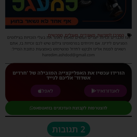
המרכז למורשת
,
מאוגדים
,
מעגלים
,
מפרשים
נו מכבדים זכויות יוצרים ועושים מאמץ לאתר את בעלי הזכויות בצילומים
המגיעים לידינו. אם זיהיתים בפרסומינו צילום שיש לכם זכויות בו, אתם
רשאים לפנות אלינו ולבקש לחדול מהשימוש באמצעות כתובת המייל:
haredim.ashdod@gmail.com
הורידו עכשיו את האפליקצייה המובילה של 'חרדים
אשדוד' אליכם לנייד
לאנדורואיד
לאפל
להצטרפות לקבוצת העדכונים בוואטסאפ
2 תגובות