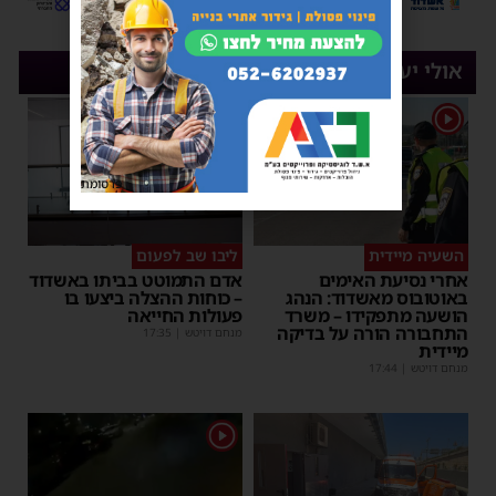
אולי יעניין אותך
1
פרסומת
השעיה מיידית
ליבו שב לפעום
אחרי נסיעת האימים
אדם התמוטט בביתו באשדוד
באוטובוס מאשדוד: הנהג
– כוחות ההצלה ביצעו בו
הושעה מתפקידו – משרד
פעולות החייאה
התחבורה הורה על בדיקה
מנחם דויטש
|
17:35
מיידית
מנחם דויטש
|
17:44
1