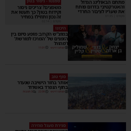
סמנטו - ניסור בטון
מתחם הבאולינג הגדול
והאטרקטיבי בדרום פותח
משפצים? צריכים ניסור
את שעריו לציבור החרדי
וקידוח בטון? כך תעשו את
זה נכון ותוזילו במחיר
מקודם
|
01:35
מקודם
|
02:14
היכונו
במוצ”ש הקרוב: מופע סיום בין
הזמנים של 'המרכז למורשת'
ו'מהות'
מנחם דויטש
11:01
סוף טוב
אותר בחור הישיבה שנעדר
בחוף הנפרד באשדוד
מנחם דויטש
22:08
3 תגובות
סגירת מעגל מהירה