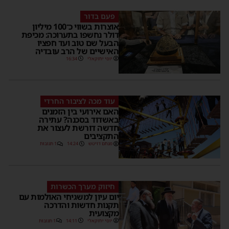
פעם בדור
אוצרות בשווי כ־100 מיליון
דולר נחשפו בתערוכה: מכיפת
הבעל שם טוב ועד חפציו
האישיים של הרב עובדיה
יוסי יחזקאלי
16:34
עוד מכה לציבור החרדי
האם אירועי בין הזמנים
באשדוד בסכנה? עתירה
חדשה דורשת לעצור את
התקציבים
מנחם דויטש
14:24
1 תגובות
חיזוק מערך הכשרות
יום עיון למשגיחי האולמות עם
תקנות חדשות והדרכה
מקצועית
יוסי יחזקאלי
14:11
1 תגובות