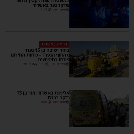
המשטרה עצרה קטין בחשד
שדקר נער באשדוד
משה קאהן
21:59
דרמה באשדוד
בחור ישיבה בן 15 נעדר
מהחוף הנפרד – כוחות החירום
פתחו בחיפושים
מנחם דויטש
18:32
1 תגובות
אלימות באשדוד: נער בן 13
נדקר ברגלו
משה קאהן
18:04