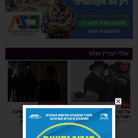
אולי יעניין אותך
1
צפו
פירות ההסתה
על מה שוחחו מ"מ ראש
אימה באשדוד: בחור ישיבה
העיר והחיד"א אברג׳ל?
בן 13 נשדד באיומי רצח –
המשטרה הקימה צח”מ
יוסי יחזקאלי
|
23:37
מנחם דויטש
|
22:32