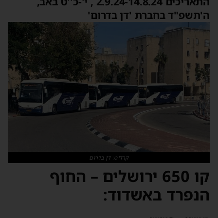
התאריכים 2.9.24-14.8.24 , י'-כ''ט באב,
ה'תשפ"ד בחברת 'דן בדרום'
קרדיט: דן בדרום
קו 650 ירושלים – החוף
הנפרד באשדוד: