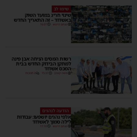
שימו לב
שינוי חריג במועד השוק
באשדוד – זה התאריך החדש
מנחם דויטש
16:07
רשות המסים הניחה אבן פינה
למתקן הבידוק החדש בבית
המכס אשדוד
משה קאהן
15:37
2 תגובות
הודעה לנהגים
אלפי נהגים יושפעו: עבודות
לילה סמוך לאשדוד
מנחם דויטש
11:10