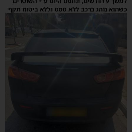
למשך 9 חודשים, ונתפס היום ע"י השוטרים
כשהוא נוהג ברכב ללא טסט וללא ביטוח תקף