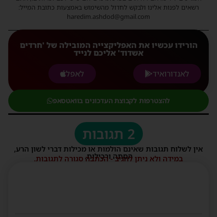
רשאים לפנות אלינו ולבקש לחדול מהשימוש באמצעות כתובת המייל:
haredim.ashdod@gmail.com
הורידו עכשיו את האפליקצייה המובילה של 'חרדים
אשדוד' אליכם לנייד
לאנדורואיד
לאפל
להצטרפות לקבוצת העדכונים בוואטסאפ
2 תגובות
אין לשלוח תגובות שאינם הולמות או מכילות דברי לשון הרע,
הסתה ורכילות.
במידה ולא ניתן להגיב - הכתבה סגורה לתגובות.