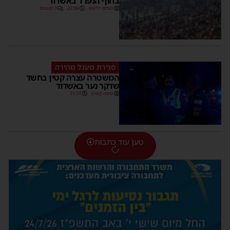
בחוף הנפרד באשדוד
מנחם דויטש
22:08
3 תגובות
סגירת מעגל מהירה
המשטרה עצרה קטין בחשד
שדקר נער באשדוד
משה קאהן
21:59
טען עוד כתבות