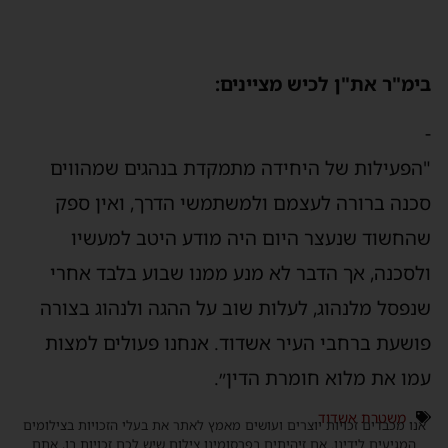
בימ"ר את"ן לכיש מציינים:
-
"הפעילות של היחידה מתמקדת בנהגים שמהווים
סכנה ברורה לעצמם ולמשתמשי הדרך, ואין ספק
שהחשוד שנעצר היום היה מודע היטב למעשיו
ולסכנה, אך הדבר לא מנע ממנו שבוע בלבד אחרי
שנפסל מלנהוג, לעלות שוב על ההגה ולנהוג בצורה
פושעת ברחבי העיר אשדוד. אנחנו פעולים למצות
עמו את מלוא חומרת הדין״.
משטרת אשדוד
אנו מכבדים זכויות יוצרים ועושים מאמץ לאתר את בעלי הזכויות בצילומים
המגיעים לידינו. אם זיהיתים בפרסומינו צילום שיש לכם זכויות בו, אתם