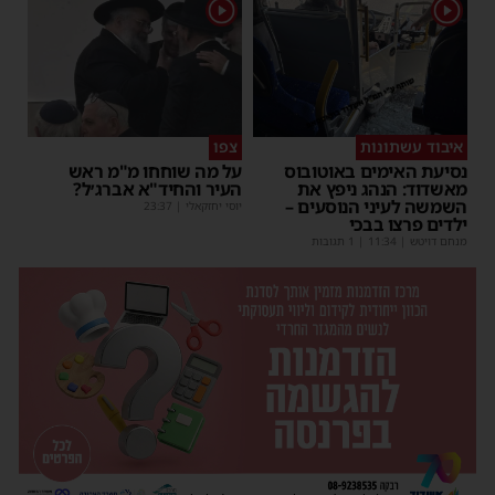
1
1
איבוד עשתונות
צפו
נסיעת האימים באוטובוס
על מה שוחחו מ"מ ראש
מאשדוד: הנהג ניפץ את
העיר והחיד"א אברג׳ל?
השמשה לעיני הנוסעים –
יוסי יחזקאלי
|
23:37
ילדים פרצו בבכי
מנחם דויטש
|
11:34
| 1 תגובות