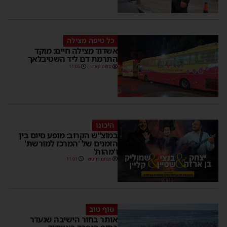
כל טיפה מצילה
אשדוד מצילה חיים: מוקד
התרמת דם ליד השטיבלאך
משה קאהן
11:05
היכונו
במוצ”ש הקרוב: מופע סיום בין
הזמנים של 'המרכז למורשת'
ו'מהות'
מנחם דויטש
11:01
סוף טוב
אותר בחור הישיבה שנעדר