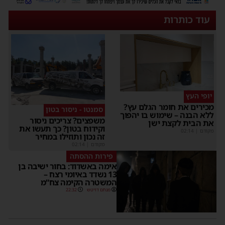
עוד כותרות
יופי העץ
מכירים את חומר הגלם עץ?
סמנטו - ניסור בטון
ללא הבנה – שימוש בו יהפוך
משפצים? צריכים ניסור
את הבית לקצת ישן
וקידוח בטון? כך תעשו את
מקודם
|
02:14
זה נכון ותוזילו במחיר
מקודם
|
02:14
פירות ההסתה
אימה באשדוד: בחור ישיבה בן
13 נשדד באיומי רצח –
המשטרה הקימה צח”מ
מנחם דויטש
22:32