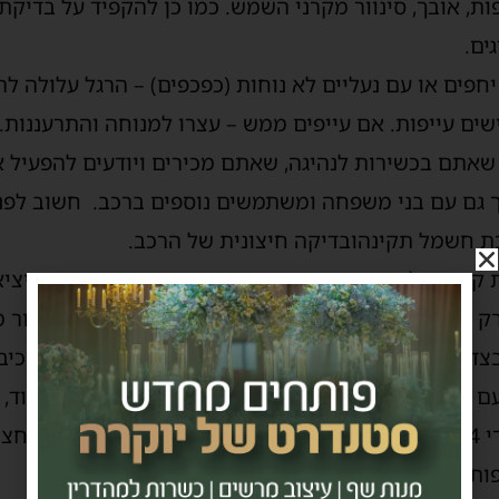
ות, אובך,
סינוור
מקרני השמש. כמו כן להקפיד על בדיקת 
ים
.
 יחפים או עם נעליים לא נוחות (כפכפים) – הרגל עלולה 
שים עייפות.
אם עייפים ממש
– עצרו למנוחה והתרעננות
.
שאתם בכשירות לנהיגה, שאתם מכירים ויודעים להפעיל 
 גם עם בני משפחה ומשתמשים נוספים ברכב. חשוב לפני
רכת חשמל
תקינהובדיקה
חיצונית של הרכב.
 קדימה לנוסעים בכיכר. נתיב הכניסה יהיה גם נתיב היציא
ק בשבילים מיועדים
ובדרך מסומנת (תקנה 128)
. איסור 
צד ימין, בסמוך
למדרכה הימנית (תקנה 128)
. אין להרכיב
ם קסדה.
נהג שים לב: אוכלוסייה זו חשופה ופגיעה מאוד, 