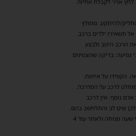
לחץ אויר לקבלת אחיזה
להחליק/להיתקע.
מומלץ
אל תשאירו
ילד
ים
ברכב.
את הרכב היטב ולבצע
 נסיעה: בדיקה שהצמיגים
ה. הקפידו על איתות.
מוחלט לרכב על המדרכה.
 אדם נוסף. אין לרכב
לכן שים לב
והתלחשב
בהם.
– אחרי 4 שעות נהיגה יש לנוח חצי שעה. עוד 4 שעות – עוד חצי שעה מנוחה ולאחר עוד 4