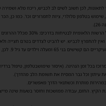
לתאונות, לכן
חשוב לשים לב לכביש
,
ריכוז
מלא ו
שמירה ע
 שימוש בטלפון סלולרי, ציות לתמרורים
וכו
'. כמו כן, הכ
).
 הרשות הלאומית לבטיחות בדרכים: 3
0
% מכלל ההרוגים
אין להתפרץ לכביש. יש להביט
לצדדים בטרם חצייה
ולא
הנפגעים העיקריים 
וכז בכל זמן הנהיגה. (איסור שימוש
בטלפון, טיפול ברדיו
את עיתון וכל גבר המסית את תשומת הלב מהדרך).
במהירות מותרת וכשתנאי הדרך מאפשרים.
ת הקיץ. החום, עבודה ממושכות וחוסר בשעות שינה מייצר