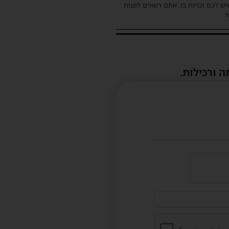
שיש לכם זכויות בו, אתם רשאים לפנות
ה ורכילות.
דוא"ל
(לא
חובה)