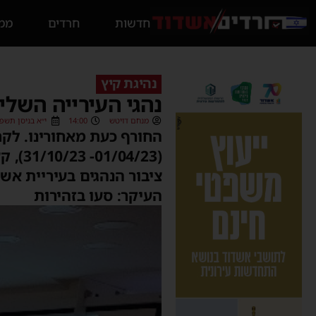
חדשות
חרדים
ממס
נהיגת קיץ
נהגי העירייה השלי
מנחם דויטש
14:00
י״א בניסן תשפ״ג (4/2023
החורף כעת מאחורינו. לקר
(4/23
ציבור הנהגים בעיריית אשד
העיקר: סעו בזהירות