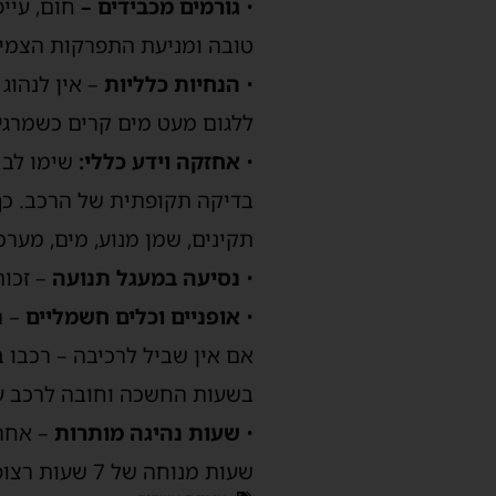
•
גורמים מכבידים
–
חום, עייפ
טובה ומניעת
התפרקות
הצמיג
•
הנחיות כלליות
–
אין לנהוג
ללגום מעט
מים קרים כש
מרגי
•
אחזקה וידע כללי
:
שימו לב 
בדיקה תקופתית של הרכב. כך
תקינים, שמן מנוע, מים, מע
•
נסיעה
במעגל תנועה
–
זכות
•
א
ופניים
וכלים
חשמליים
–
ר
אם
אין שביל לרכיבה
– רכבו ב
בשעות החשכה וחובה לרכב ע
•
שעות נהיגה מותרות
שעות מנוחה של 7 שעות רצופות חובה.