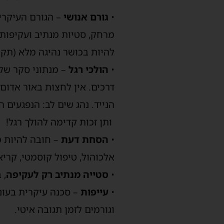
•
גורם אנושי
–
הגורם העיקרי 
מרחק, סטיות מנתיב ועקיפות,
להיות
בכושר נהיגה מלא (תקנה 26
•
הולכי רגל
–
מ
נתוני סקר של
דרכים.
אין לחצות
באור אדום
ו
הנייד.
נהג שים לב:
ות
ן
זכות קדימה להולך רגל!
•
הסחת דעת
–
חובה להיות מר
אלכוהול, טיפול קוסמטי, קרי
•
סטייה מנתיב
רק לעקיפה
, 
•
עייפות
– סכנה עיקרית בעונ
וגורמים לזמן תגובה איטי.