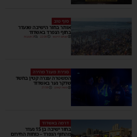
סוף טוב
אותר בחור הישיבה שנעדר
בחוף הנפרד באשדוד
מנחם דויטש
22:08
3 תגובות
סגירת מעגל מהירה
המשטרה עצרה קטין בחשד
שדקר נער באשדוד
משה קאהן
21:59
דרמה באשדוד
בחור ישיבה בן 15 נעדר
מהחוף הנפרד – כוחות החירום