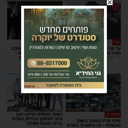
1
צפו
פירות ההסתה
על מה שוחחו מ"מ ראש
אימה באשדוד: בחור ישיבה
העיר והחיד"א אברג׳ל?
בן 13 נשדד באיומי רצח –
המשטרה הקימה צח”מ
יוסי יחזקאלי
|
23:37
מנחם דויטש
|
22:32
פרסומת
רשות המסים הניחה אבן
שימו לב
פינה למתקן הבידוק החדש
שינוי חריג במועד השוק
בבית המכס אשדוד
באשדוד – זה התאריך החדש
משה קאהן
|
15:37