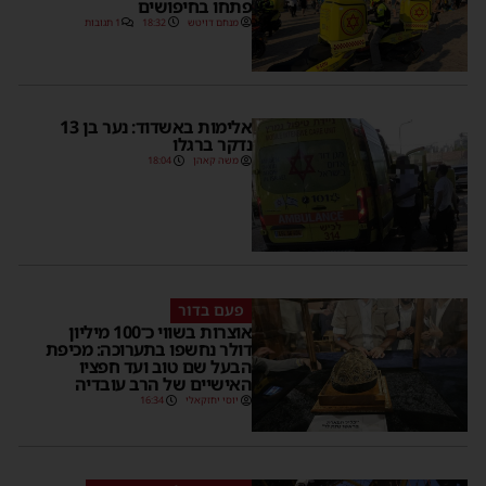
פתחו בחיפושים
מנחם דויטש
18:32
1 תגובות
אלימות באשדוד: נער בן 13
נדקר ברגלו
משה קאהן
18:04
פעם בדור
אוצרות בשווי כ־100 מיליון
דולר נחשפו בתערוכה: מכיפת
הבעל שם טוב ועד חפציו
האישיים של הרב עובדיה
יוסי יחזקאלי
16:34