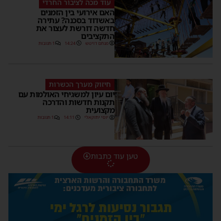
עוד מכה לציבור החרדי
האם אירועי בין הזמנים
באשדוד בסכנה? עתירה
חדשה דורשת לעצור את
התקציבים
מנחם דויטש
14:24
1 תגובות
חיזוק מערך הכשרות
יום עיון למשגיחי האולמות עם
תקנות חדשות והדרכה
מקצועית
יוסי יחזקאלי
14:11
1 תגובות
טען עוד כתבות