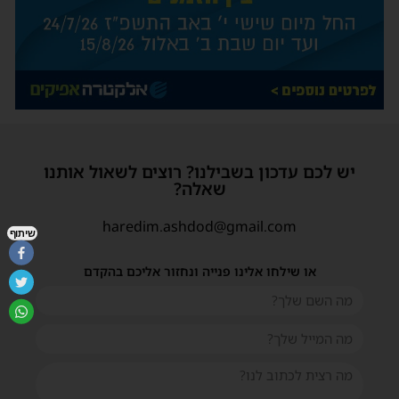
יש לכם עדכון בשבילנו? רוצים לשאול אותנו
שאלה?
haredim.ashdod@gmail.com
שיתוף
או שילחו אלינו פנייה ונחזור אליכם בהקדם