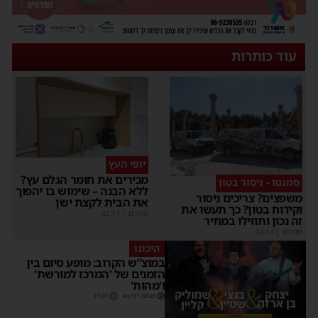
עוד כותרות
יופי העץ
מכירים את חומר הגלם עץ?
סמנטו - ניסור בטון
ללא הבנה – שימוש בו יהפוך
משפצים? צריכים ניסור
את הבית לקצת ישן
וקידוח בטון? כך תעשו את
מקודם
|
02:14
זה נכון ותוזילו במחיר
מקודם
|
02:14
היכונו
במוצ”ש הקרוב: מופע סיום בין
הזמנים של 'המרכז למורשת'
ו'מהות'
מנחם דויטש
11:01