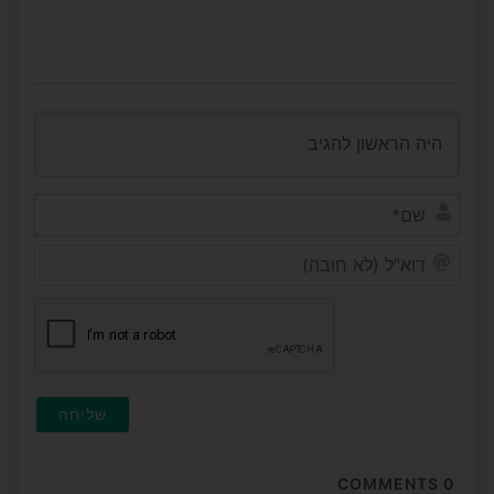
שם*
דוא"ל
(לא
חובה
COMMENTS
0