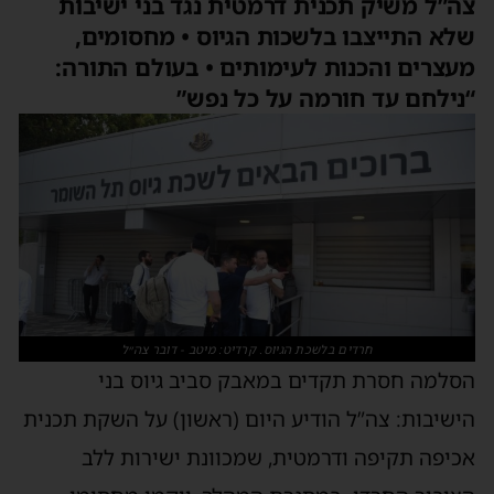
צה”ל משיק תכנית דרמטית נגד בני ישיבות
שלא התייצבו בלשכות הגיוס • מחסומים,
מעצרים והכנות לעימותים • בעולם התורה:
“נילחם עד חורמה על כל נפש”
חרדים בלשכת הגיוס. קרדיט: מיטב - דובר צה״ל
הסלמה חסרת תקדים במאבק סביב גיוס בני
הישיבות: צה”ל הודיע היום (ראשון) על השקת תכנית
אכיפה תקיפה ודרמטית, שמכוונת ישירות ללב