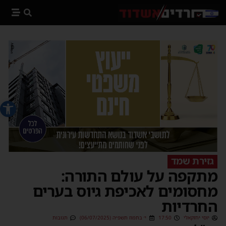
פתח סרג
גזירת שמד
מתקפה על עולם התורה:
מחסומים לאכיפת גיוס בערים
החרדיות
יוסי יחזקאלי
17:50
י׳ בתמוז תשפ״ה (06/07/2025)
תגובות