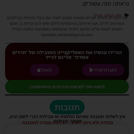
נראתה מזה עשורים.
חוק הגיוס
,
צה״ל
אנו מכבדים זכויות יוצרים ועושים מאמץ לאתר את בעלי הזכויות בצילומים
המגיעים לידינו. אם זיהיתים בפרסומינו צילום שיש לכם זכויות בו, אתם
רשאים לפנות אלינו ולבקש לחדול מהשימוש באמצעות כתובת המייל:
haredim.ashdod@gmail.com
הורידו עכשיו את האפליקצייה המובילה של 'חרדים
אשדוד' אליכם לנייד
לאנדורואיד
לאפל
להצטרפות לקבוצת העדכונים בוואטסאפ
תגובות
אין לשלוח תגובות שאינם הולמות או מכילות דברי לשון הרע,
הסתה ורכילות.
במידה ולא ניתן להגיב - הכתבה סגורה לתגובות.