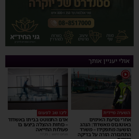
אולי יעניין אותך
1
השעיה מיידית
ליבו שב לפעום
אחרי נסיעת האימים
אדם התמוטט בביתו באשדוד
באוטובוס מאשדוד: הנהג
– כוחות ההצלה ביצעו בו
הושעה מתפקידו – משרד
פעולות החייאה
התחבורה הורה על בדיקה
מנחם דויטש
|
17:35