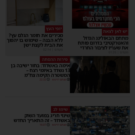
יופי העץ
יש לאן לצאת
מכירים את חומר הגלם עץ?
מתחם הבאולינג הגדול
ללא הבנה – שימוש בו יהפוך
והאטרקטיבי בדרום פותח
את הבית לקצת ישן
את שעריו לציבור החרדי
מקודם
|
02:14
מקודם
|
01:35
פירות ההסתה
אימה באשדוד: בחור ישיבה בן
13 נשדד באיומי רצח –
המשטרה הקימה צח”מ
מנחם דויטש
22:32
שימו לב
שינוי חריג במועד השוק
באשדוד – זה התאריך החדש
מנחם דויטש
16:07