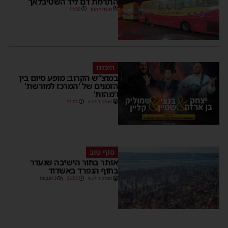
התרמת דם ליד השטיבלאך
משה קאהן
11:05
היכונו
במוצ”ש הקרוב: מופע סיום בין
הזמנים של 'המרכז למורשת'
ו'מהות'
מנחם דויטש
11:01
סוף טוב
אותר בחור הישיבה שנעדר
בחוף הנפרד באשדוד
מנחם דויטש
22:08
3 תגובות