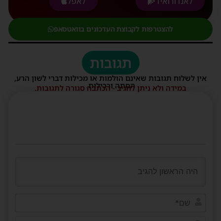
לאנדורואיד
לאפל
להצטרפות לקבוצת העדכונים בוואטסאפ
תגובות
אין לשלוח תגובות שאינם הולמות או מכילות דברי לשון הרע,
הסתה ורכילות.
במידה ולא ניתן להגיב - הכתבה סגורה לתגובות.
שם*
דוא"ל