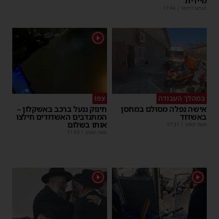
מיידית
מנחם דויטש
|
17:44
1
במהלך העבודה
צפו
אישה נפלה מסולם במחסן
תינוק ננעל ברכב באשקלון –
באשדוד
המתנדבים האשדודים חילצו
אותו בשלום
משה קאהן
|
17:31
משה קאהן
|
11:53
1
1