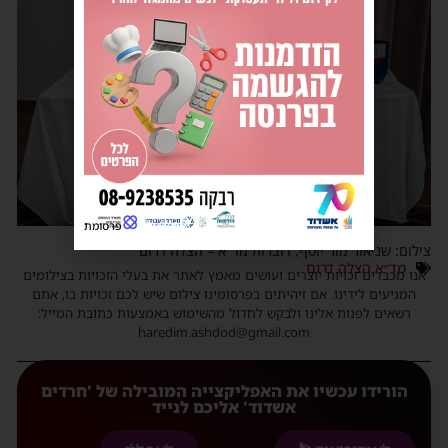
פרסומת
צילום: שניאור מור יוסף, דוברות מד"א – הצלה דרום
מד״א הצלה דרום
אנו מכבדים זכויות יוצרים ועושים מאמץ לאתר את בעלי הזכויות בצילומים
המגיעים לידינו. אם זיהיתים בפרסומינו צילום שיש לכם זכויות בו, אתם
רשאים לפנות אלינו ולבקש לחדול מהשימוש באמצעות כתובת המייל:
haredim.ashdod@gmail.com
הורידו עכשיו את האפליקצייה המובילה של 'חרדים
אשדוד' אליכם לנייד