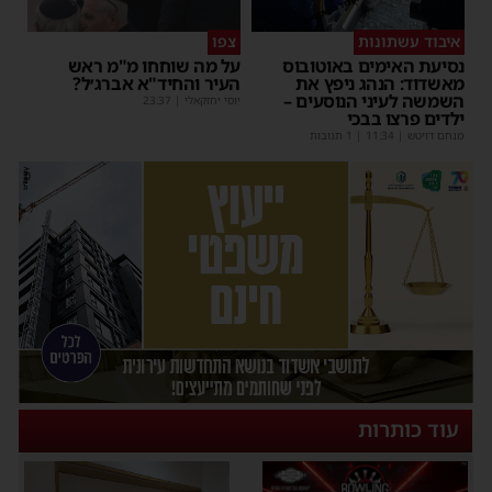
איבוד עשתונות
צפו
נסיעת האימים באוטובוס
על מה שוחחו מ"מ ראש
מאשדוד: הנהג ניפץ את
העיר והחיד"א אברג׳ל?
השמשה לעיני הנוסעים –
יוסי יחזקאלי
|
23:37
ילדים פרצו בבכי
מנחם דויטש
|
11:34
| 1 תגובות
עוד כותרות