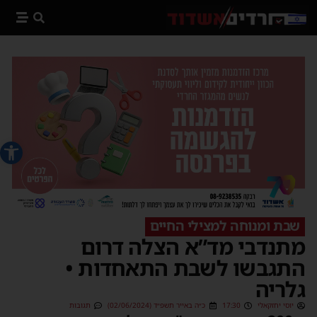
פתח סרג
שבת ומנוחה למצילי החיים
מתנדבי מד”א הצלה דרום
התגבשו לשבת התאחדות •
גלריה
יוסי יחזקאלי
17:30
כ״ה באייר תשפ״ד (02/06/2024)
תגובות