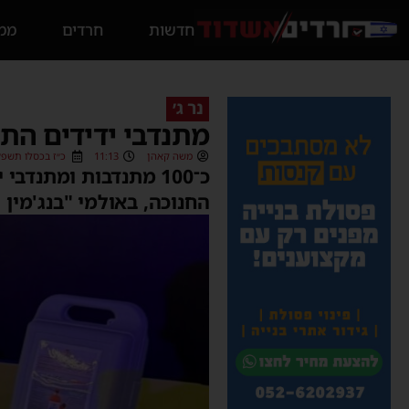
חדשות
חרדים
ממס
נר ג׳
מתנדבי ידידים הת
משה קאהן
11:13
כ״ז בכסלו תשפ״ו (/12/2025
כ־100 מתנדבות ומתנ
החנוכה, באולמי "בנג'מין 