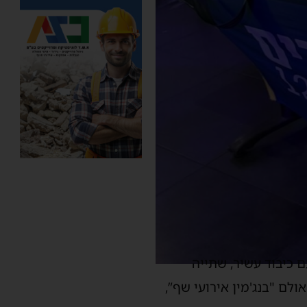
ם כיבוד עשיר, שתייה
לם "בנג'מין אירועי שף”,