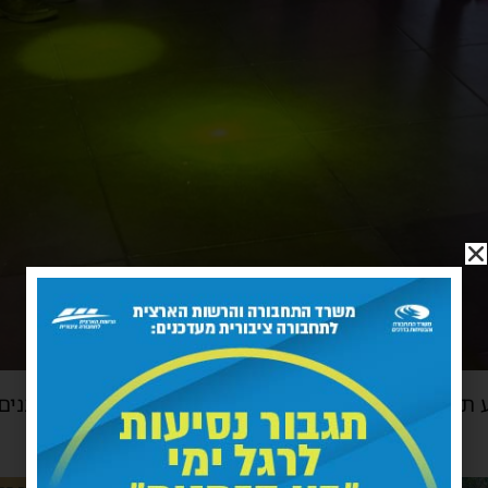
רמו בעלי האולם גם ציוד יקר ערך שיוכל לסייע לכונני