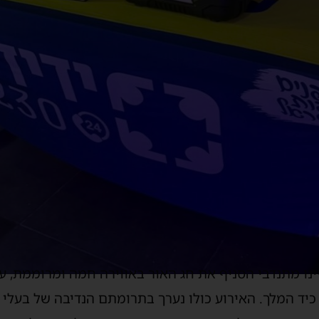
ציינו מתנדבי הסניף את חג האור באווירה חמה ומרוממת, ע
כיד המלך. האירוע כולו נערך בתרומתם הנדיבה של בעלי או