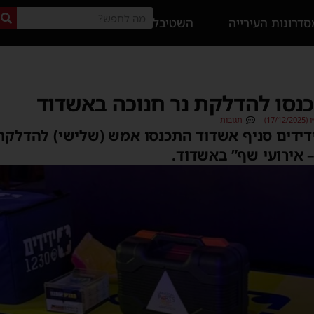
דרונות העירייה
השטיבל
כנסו להדלקת נר חנוכה באשדוד
17)
תגובות
דבי ידידים סניף אשדוד התכנסו אמש (שלישי) להדלק
– אירועי שף” באשדוד.