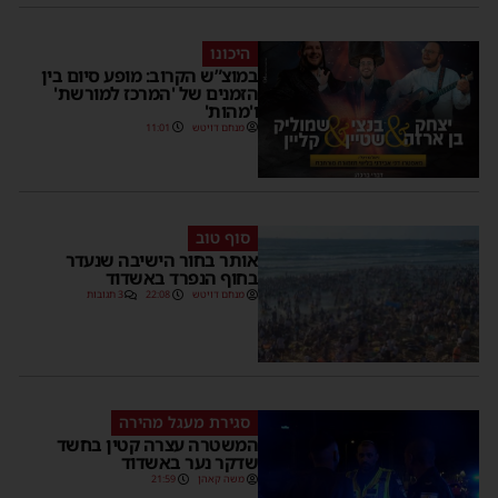
היכונו
במוצ”ש הקרוב: מופע סיום בין
הזמנים של 'המרכז למורשת'
ו'מהות'
מנחם דויטש
11:01
סוף טוב
אותר בחור הישיבה שנעדר
בחוף הנפרד באשדוד
מנחם דויטש
22:08
3 תגובות
סגירת מעגל מהירה
המשטרה עצרה קטין בחשד
שדקר נער באשדוד
משה קאהן
21:59