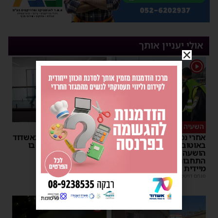
אולי יעניין אותך
1
השעיה מיידית
ליבו שב לפעום
אחרי נסיעת האימים
אדם התמוטט בביתו באשדוד
באוטובוס מאשדוד: הנהג
– כוחות ההצלה ביצעו בו
הושעה מתפקידו – משרד
פעולות החייאה
התחבורה הורה על בדיקה
מנחם דויטש
|
17:35
מיידית
מנחם דויטש
|
17:44
פרסומת
1