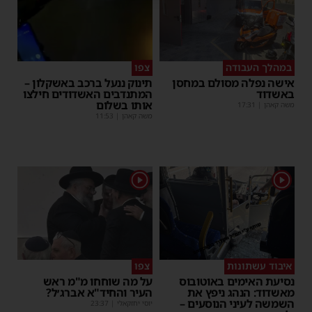
במהלך העבודה
צפו
אישה נפלה מסולם במחסן
תינוק ננעל ברכב באשקלון –
באשדוד
המתנדבים האשדודים חילצו
אותו בשלום
משה קאהן
|
17:31
משה קאהן
|
11:53
1
1
איבוד עשתונות
צפו
נסיעת האימים באוטובוס
על מה שוחחו מ"מ ראש
מאשדוד: הנהג ניפץ את
העיר והחיד"א אברג׳ל?
השמשה לעיני הנוסעים –
יוסי יחזקאלי
|
23:37