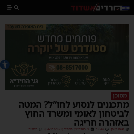
פתח סרג
מסוכן
מתכננים לנסוע לחו”ל? המטה
לביטחון לאומי ומשרד החוץ
באזהרה חריגה
משה קאהן
19:44
כ׳ במרחשוון תשפ״ד (04/11/2023)
תגובות