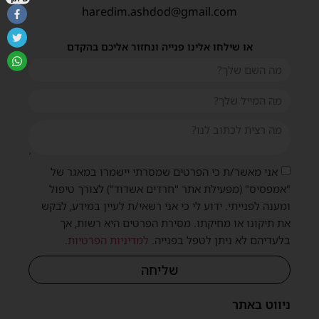
haredim.ashdod@gmail.com
או שילחו אלינו פנייה ונחזור אליכם בהקדם
אני מאשר/ת כי הפרטים שמסרתי יישמרו במאגר של
"אמפסיס" (מפעילת אתר "חרדים אשדוד") לצורך טיפול
ומענה לפנייתי. ידוע לי כי אני רשאי/ת לעיין במידע, לבקש
את תיקונו או מחיקתו. מסירת הפרטים היא רשות, אך
בלעדיהם לא ניתן לטפל בפנייה.
למדיניות הפרטיות
.
שליחה
ניווט באתר