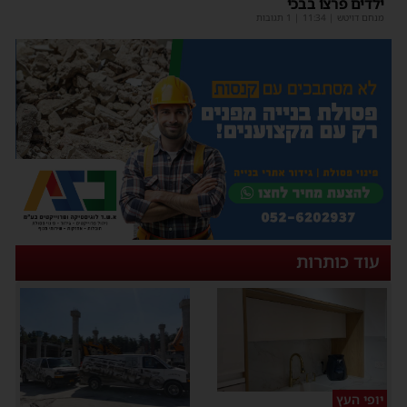
ילדים פרצו בבכי
מנחם דויטש
|
11:34
| 1 תגובות
עוד כותרות
יופי העץ