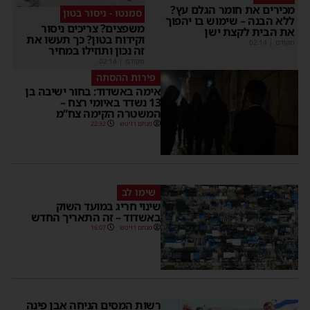
מכירים את חומר הגלם עץ?
סמנטו - ניסור בטון
ללא הבנה – שימוש בו יהפוך
משפצים? צריכים ניסור
את הבית לקצת ישן
וקידוח בטון? כך תעשו את
מקודם
|
02:14
זה נכון ותוזילו במחיר
מקודם
|
02:14
פירות ההסתה
אימה באשדוד: בחור ישיבה בן
13 נשדד באיומי רצח –
המשטרה הקימה צח”מ
מנחם דויטש
22:32
שימו לב
שינוי חריג במועד השוק
באשדוד – זה התאריך החדש
מנחם דויטש
16:07
רשות המסים הניחה אבן פינה