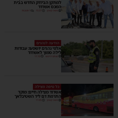
למתקן הבידוק החדש בבית
המכס אשדוד
משה קאהן
15:37
1 תגובות
הודעה לנהגים
אלפי נהגים יושפעו: עבודות
לילה סמוך לאשדוד
מנחם דויטש
11:10
כל טיפה מצילה
אשדוד מצילה חיים: מוקד
התרמת דם ליד השטיבלאך
משה קאהן
11:05