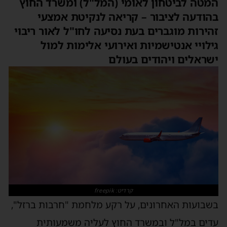
המטה לביטחון לאומי (המל"ל) ומשרד החוץ
בהודעה לציבור – קריאה לנקיטת אמצעי
זהירות מוגברים בעת נסיעה לחו"ל לאור ריבוי
גילויי אנטישמיות ואירועי אלימות למול
ישראלים ויהודים בעולם
קרדיט: freepik
בשבועות האחרונים, על רקע מלחמת "חרבות ברזל",
עדים במל"ל ובמשרד החוץ לעליה משמעותית