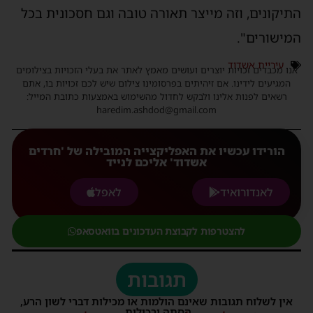
התיקונים, וזה מייצר תאורה טובה וגם חסכונית בכל
המישורים".
עיריית אשדוד
אנו מכבדים זכויות יוצרים ועושים מאמץ לאתר את בעלי הזכויות בצילומים
המגיעים לידינו. אם זיהיתים בפרסומינו צילום שיש לכם זכויות בו, אתם
רשאים לפנות אלינו ולבקש לחדול מהשימוש באמצעות כתובת המייל:
haredim.ashdod@gmail.com
הורידו עכשיו את האפליקצייה המובילה של 'חרדים
אשדוד' אליכם לנייד
לאנדורואיד
לאפל
להצטרפות לקבוצת העדכונים בוואטסאפ
תגובות
אין לשלוח תגובות שאינם הולמות או מכילות דברי לשון הרע,
הסתה ורכילות.