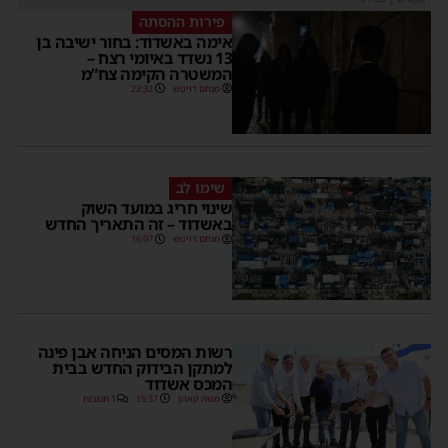
פירות ההסתה
אימה באשדוד: בחור ישיבה בן
13 נשדד באיומי רצח –
המשטרה הקימה צח”מ
מנחם דויטש
22:32
שימו לב
שינוי חריג במועד השוק
באשדוד – זה התאריך החדש
מנחם דויטש
16:07
רשות המסים הניחה אבן פינה
למתקן הבידוק החדש בבית
המכס אשדוד
משה קאהן
15:37
1 תגובות