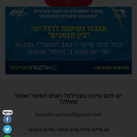
יש לכם עדכון בשבילנו? רוצים לשאול אותנו
שאלה?
שיתוף
haredim.ashdod@gmail.com
או שילחו אלינו פנייה ונחזור אליכם בהקדם