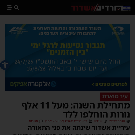
פתח סרג
עיר מוארת
מתחילת השנה: מעל 11 אלף
נורות הוחלפו ללד
מנחם דויטש
09:36
כ״א בכסלו תשפ״ג (15/12/2022)
תגובות
עיריית אשדוד שינתה את פני התאורה