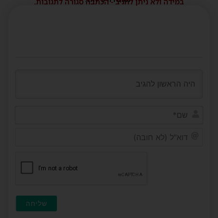
במידה ולא ניתן להגיב - הכתבה סגורה לתגובות.
שם*
דוא"ל
(לא
חובה