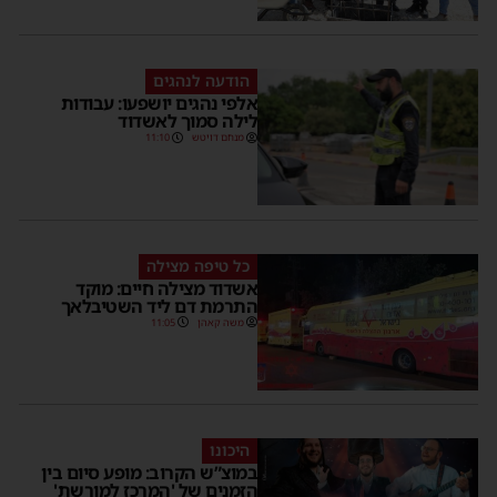
הודעה לנהגים
אלפי נהגים יושפעו: עבודות
לילה סמוך לאשדוד
מנחם דויטש
11:10
כל טיפה מצילה
אשדוד מצילה חיים: מוקד
התרמת דם ליד השטיבלאך
משה קאהן
11:05
היכונו
במוצ”ש הקרוב: מופע סיום בין
הזמנים של 'המרכז למורשת'