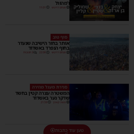
ו'מהות'
מנחם דויטש
11:01
סוף טוב
אותר בחור הישיבה שנעדר
בחוף הנפרד באשדוד
מנחם דויטש
22:08
3 תגובות
סגירת מעגל מהירה
המשטרה עצרה קטין בחשד
שדקר נער באשדוד
משה קאהן
21:59
טען עוד כתבות