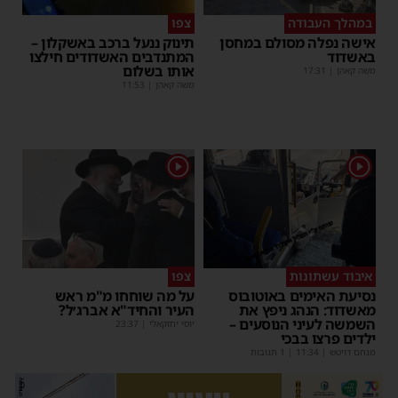
במהלך העבודה
צפו
אישה נפלה מסולם במחסן
תינוק ננעל ברכב באשקלון –
באשדוד
המתנדבים האשדודים חילצו
אותו בשלום
משה קאהן
|
17:31
משה קאהן
|
11:53
1
1
איבוד עשתונות
צפו
נסיעת האימים באוטובוס
על מה שוחחו מ"מ ראש
מאשדוד: הנהג ניפץ את
העיר והחיד"א אברג׳ל?
השמשה לעיני הנוסעים –
יוסי יחזקאלי
|
23:37
ילדים פרצו בבכי
מנחם דויטש
|
11:34
| 1 תגובות