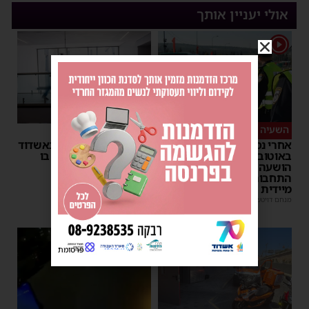
אולי יעניין אותך
1
השעיה מיידית
ליבו שב לפעום
אחרי נסיעת האימים
אדם התמוטט בביתו באשדוד
באוטובוס מאשדוד: הנהג
– כוחות ההצלה ביצעו בו
הושעה מתפקידו – משרד
פעולות החייאה
התחבורה הורה על בדיקה
מנחם דויטש
|
17:35
מיידית
מנחם דויטש
|
17:44
1
פרסומת