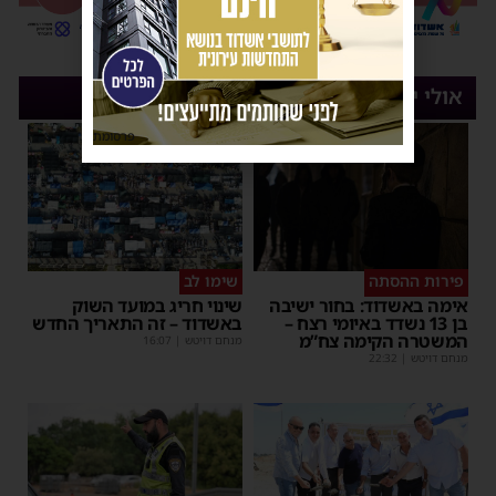
אולי יעניין אותך
פרסומת
פירות ההסתה
שימו לב
אימה באשדוד: בחור ישיבה
שינוי חריג במועד השוק
בן 13 נשדד באיומי רצח –
באשדוד – זה התאריך החדש
המשטרה הקימה צח”מ
מנחם דויטש
|
16:07
מנחם דויטש
|
22:32