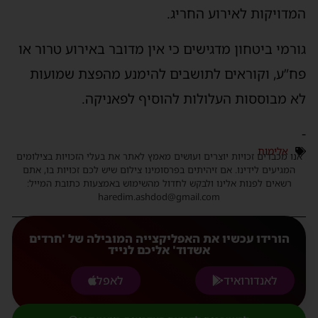
המדויקות לאירוע החריג.
גורמי ביטחון מדגישים כי אין מדובר באירוע טרור או
פח”ע, וקוראים לתושבים להימנע מהפצת שמועות
לא מבוססות העלולות להוסיף לפאניקה.
-
אלימות
אנו מכבדים זכויות יוצרים ועושים מאמץ לאתר את בעלי הזכויות בצילומים
המגיעים לידינו. אם זיהיתים בפרסומינו צילום שיש לכם זכויות בו, אתם
רשאים לפנות אלינו ולבקש לחדול מהשימוש באמצעות כתובת המייל:
haredim.ashdod@gmail.com
הורידו עכשיו את האפליקצייה המובילה של 'חרדים
אשדוד' אליכם לנייד
לאנדורואיד
לאפל