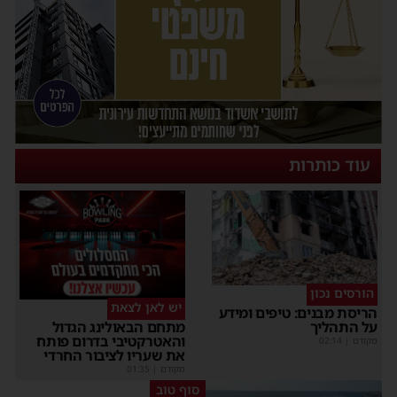
עוד כותרות
הורסים נכון
יש לאן לצאת
הריסת מבנים: טיפים ומידע
על התהליך
מתחם הבאולינג הגדול
והאטרקטיבי בדרום פותח
מקודם
|
02:14
את שעריו לציבור החרדי
מקודם
|
01:35
סוף טוב