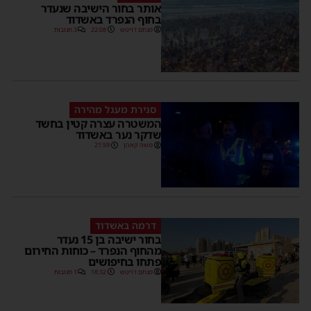
אותר בחור הישיבה שנעדר
בחוף הנפרד באשדוד
מנחם דויטש
22:08
3 תגובות
סגירת מעגל מהירה
המשטרה עצרה קטין בחשד
שדקר נער באשדוד
משה קאהן
21:59
דרמה באשדוד
בחור ישיבה בן 15 נעדר
מהחוף הנפרד – כוחות החירום
פתחו בחיפושים
מנחם דויטש
18:32
1 תגובות