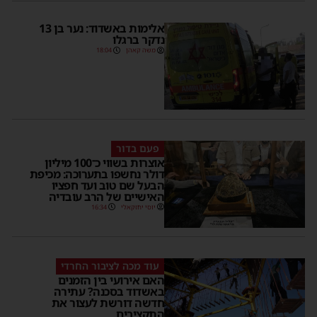
אלימות באשדוד: נער בן 13
נדקר ברגלו
משה קאהן
18:04
פעם בדור
אוצרות בשווי כ־100 מיליון
דולר נחשפו בתערוכה: מכיפת
הבעל שם טוב ועד חפציו
האישיים של הרב עובדיה
יוסי יחזקאלי
16:34
עוד מכה לציבור החרדי
האם אירועי בין הזמנים
באשדוד בסכנה? עתירה
חדשה דורשת לעצור את
התקציבים