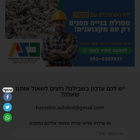
יש לכם עדכון בשבילנו? רוצים לשאול אותנו
שיתוף
שאלה?
haredim.ashdod@gmail.com
או שילחו אלינו פנייה ונחזור אליכם בהקדם