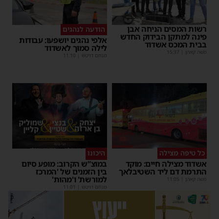
רשות המסים הניחה אבן
הודעה לנהגים
פינה למתקן הבידוק החדש
אלפי נהגים יושפעו: עבודות
בבית המכס אשדוד
לילה סמוך לאשדוד
משה קאהן
|
15:37
מנחם דויטש
|
11:10
כל טיפה מצילה
היכונו
אשדוד מצילה חיים: מוקד
במוצ”ש הקרוב: מופע סיום
התרמת דם ליד השטיבלאך
בין הזמנים של 'המרכז
למורשת' ו'מהות'
משה קאהן
|
11:05
מנחם דויטש
|
11:01