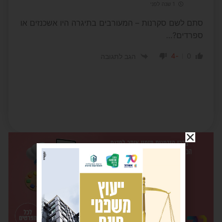
1 שנה לפני
סתם לשם סקרנות – המעורבים בתיגרה היו אשכנזים או
ספרדים?…
-4
0
הגב לתגובה