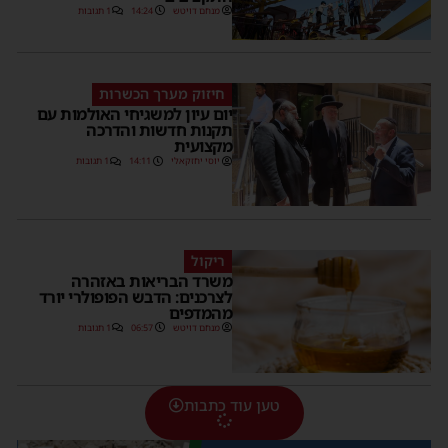
מנחם דויטש
14:24
1 תגובות
חיזוק מערך הכשרות
יום עיון למשגיחי האולמות עם
תקנות חדשות והדרכה
מקצועית
יוסי יחזקאלי
14:11
1 תגובות
ריקול
משרד הבריאות באזהרה
לצרכנים: הדבש הפופולרי יורד
מהמדפים
מנחם דויטש
06:57
1 תגובות
טען עוד כתבות