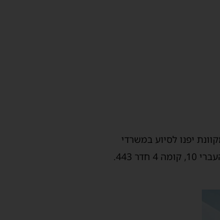
וונת יפנו לסיוע במשרדי
מינהל משאבי אנוש, בצירוף קורות חיים, המלצות ומסמכים לעניין השכלה. רח' הגדוד העברי 10, קומה 4 חדר 443.