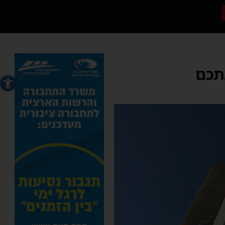
תכם
פתח סרג