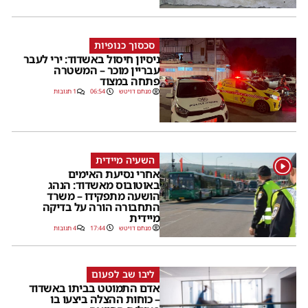
סכסוך כנופיות
ניסיון חיסול באשדוד: ירי לעבר
עבריין מוכר – המשטרה
פתחה במצוד
מנחם דויטש
06:54
1 תגובות
השעיה מיידית
1
אחרי נסיעת האימים
באוטובוס מאשדוד: הנהג
הושעה מתפקידו – משרד
התחבורה הורה על בדיקה
מיידית
מנחם דויטש
17:44
4 תגובות
ליבו שב לפעום
אדם התמוטט בביתו באשדוד
– כוחות ההצלה ביצעו בו