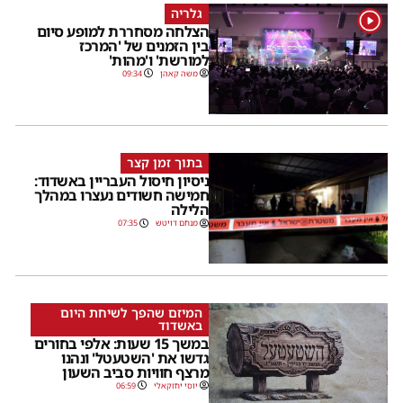
גלריה
1
הצלחה מסחררת למופע סיום
בין הזמנים של 'המרכז
למורשת' ו'מהות'
משה קאהן
09:34
בתוך זמן קצר
ניסיון חיסול העבריין באשדוד:
חמישה חשודים נעצרו במהלך
הלילה
מנחם דויטש
07:35
המיזם שהפך לשיחת היום
באשדוד
במשך 15 שעות: אלפי בחורים
גדשו את 'השטעטל' ונהנו
מרצף חוויות סביב השעון
יוסי יחזקאלי
06:59