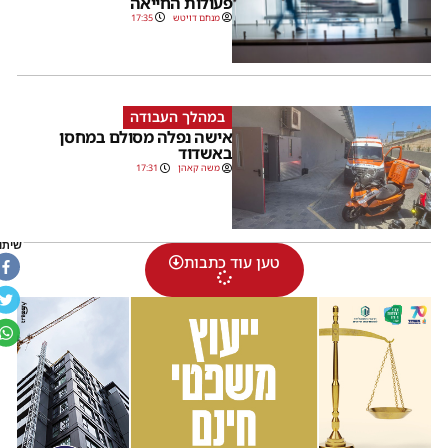
פעולות החייאה
מנחם דויטש
17:35
במהלך העבודה
אישה נפלה מסולם במחסן
באשדוד
משה קאהן
17:31
שיתוף
טען עוד כתבות