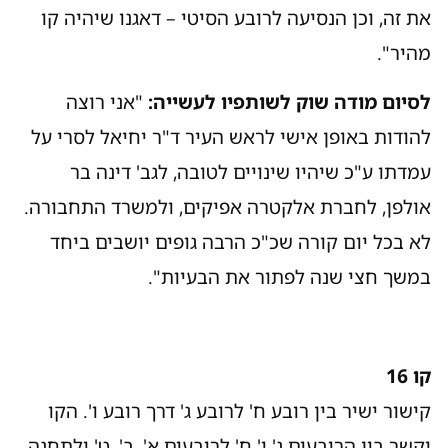
את זה, וכן הנסיעה לרובע הסיטי – דאגנו שיהיה קו
מהיר".
לסיום מודה שוק לשותפיו לעשייה:
"אני רוצה
להודות באופן אישי לראש העיר ד"ר יחיאל לסרי על
עמדתו ע"כ שיהיו שינויים לטובה, לגב' דינה בר
אולפן, לחברת אלקטרה אפיקים, ולמשרד התחבורה.
לא בכל יום קורה שכ"כ הרבה גופים יושבים ביחד
במשך חצי שנה לפתור את הבעיות".
קו 16
קישור ישיר בין רובע ח' לרובע ג' דרך רובע ו'. הקו
יקשר בין הרובעים ג' ו' ח' לרובעים א', ב', ט' ולתחנה