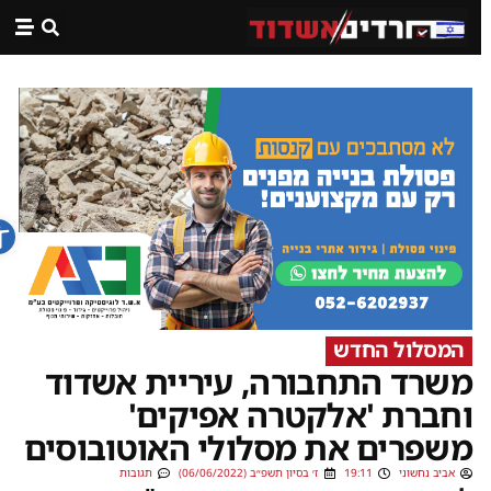
פתח ס
המסלול החדש
משרד התחבורה, עיריית אשדוד
וחברת 'אלקטרה אפיקים'
משפרים את מסלולי האוטובוסים
אביב נחשוני
19:11
ז׳ בסיון תשפ״ב (06/06/2022)
תגובות