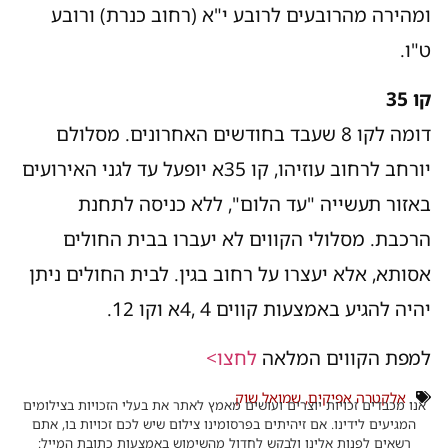
ומהירה מהרובעים לרובע י"א (רחוב כנרת) ורובע
ט"ו.
קו 35
דומה לקו 8 שעבד בחודשים האחרונים. מסלולם
יורחב לרחוב עוזיהו, קו 35א יופעל עד לגני האירועים
באזור תעשייה "עד הלום", ללא כניסה לתחנת
הרכבת. מסלולי הקווים לא יעברו בבית החולים
אסותא, אלא יעצרו על רחוב בגין. לבית החולים ניתן
יהיה להגיע באמצעות קווים 4 ,4א וקו 12.
למפת הקווים המלאה
לחצו>
אלקטרה אפיקים
,
שמואל שוק
אנו מכבדים זכויות יוצרים ועושים מאמץ לאתר את בעלי הזכויות בצילומים
המגיעים לידינו. אם זיהיתים בפרסומינו צילום שיש לכם זכויות בו, אתם
רשאים לפנות אלינו ולבקש לחדול מהשימוש באמצעות כתובת המייל: