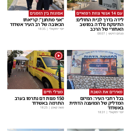
עם 14 אנשי צוות רפואיים
אסונות בין הזמנים
לידה בדרך לבית החולים:
"אני מתחנן": קריאתו
התינוקת נולדה במושב
הכאובה של רב העיר אשדוד
האחורי של הרכב
יוסי יחזקאלי
|
18:35
מנחם דויטש
|
08:07
1
מאירים את השבת
מצילי חיים
בכל רחבי העיר: המיזם
150 מנות דם נתרמו בערב
המדליק של המועצה הדתית
התרמה באשדוד
באשדוד
משה קאהן
|
18:25
יוסי יחזקאלי
|
18:31