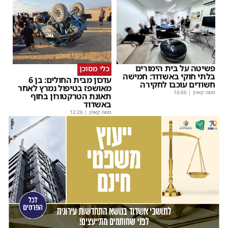
פשיטה על בית הימורים
כלי מסוכן
בלתי חוקי באשדוד: חמישה
עדכון מבית החולים: בן 6
חשודים עוכבו לחקירה
מאושפז בטיפול נמרץ לאחר
משה קאהן
|
16:06
תאונת הטרקטורון בחוף
באשדוד
משה קאהן
|
12:26