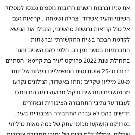
את פניו וברבות השנים רחובות נוספים נכנסו למסלול
השינוי והעיר אשדוד "צהלה ושמחה". קריאות זעם
אל מול קריאות נרגשות מהשינוי, הובילו את הנושא
לקדמת הבמה בשיח התקשורתי וברשתות
החברתיות במשך זמן רב. חלפו להם השנים והנה
בתחילת שנת 2022 פרויקט "עיר בת קיימא" הסתיים
ברובו וכ-25 אוטובוסים החשמליים בעלות של יותר
מ-20 מיליון שקלים נחתו באשדוד, הנילונים נקרעו
מהמושבים החדשים ובקול תרועה רמה הם החלו
לעבוד על נתיבי התחבורה הציבורית ובאזורים
חדשים בהם לא עברה התחבורה הציבורית בעיר.
בפרויקט הושקעו סכומי עתק של כמה מאות מיליוני
שקלים. ונסללו ק"מ רבים של נתיבי תחבורה ציבורית,