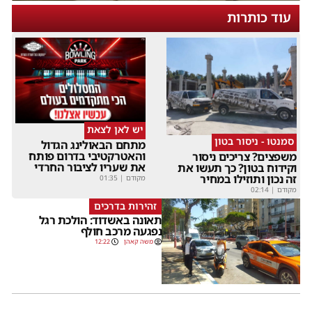
עוד כותרות
יש לאן לצאת
סמנטו - ניסור בטון
מתחם הבאולינג הגדול
והאטרקטיבי בדרום פותח
משפצים? צריכים ניסור
את שעריו לציבור החרדי
וקידוח בטון? כך תעשו את
זה נכון ותוזילו במחיר
מקודם
|
01:35
מקודם
|
02:14
זהירות בדרכים
תאונה באשדוד: הולכת רגל
נפגעה מרכב חולף
משה קאהן
12:22