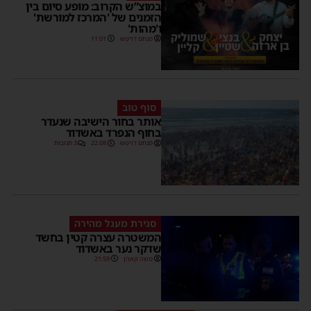
במוצ”ש הקרוב: מופע סיום בין
הזמנים של 'המרכז למורשת'
ו'מהות'
מנחם דויטש
11:01
סוף טוב
אותר בחור הישיבה שנעדר
בחוף הנפרד באשדוד
מנחם דויטש
22:08
3 תגובות
סגירת מעגל מהירה
המשטרה עצרה קטין בחשד
שדקר נער באשדוד
משה קאהן
21:59