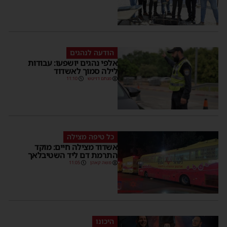
הודעה לנהגים
אלפי נהגים יושפעו: עבודות
לילה סמוך לאשדוד
מנחם דויטש
11:10
כל טיפה מצילה
אשדוד מצילה חיים: מוקד
התרמת דם ליד השטיבלאך
משה קאהן
11:05
היכונו