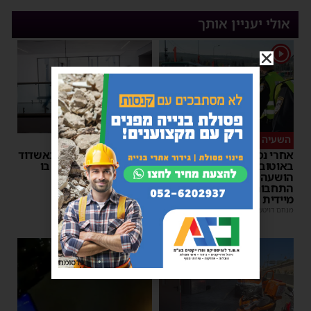
אולי יעניין אותך
1
השעיה מיידית
ליבו שב לפעום
אחרי נסיעת האימים
אדם התמוטט בביתו באשדוד
באוטובוס מאשדוד: הנהג
– כוחות ההצלה ביצעו בו
הושעה מתפקידו – משרד
פעולות החייאה
התחבורה הורה על בדיקה
מנחם דויטש
|
17:35
מיידית
מנחם דויטש
|
17:44
1
פרסומת