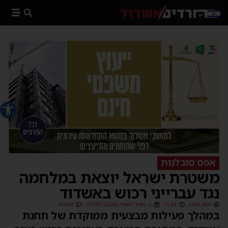
פתח סרג
אפס סובלנות
משטרת ישראל יוצאת במלחמה
נגד עברייני רכוש באשדוד
משה קאהן
15:24
כ׳ באייר תשפ״ו (07/05/2026)
תגובות
במהלך פעילות מבצעית ממוקדת של תחנת