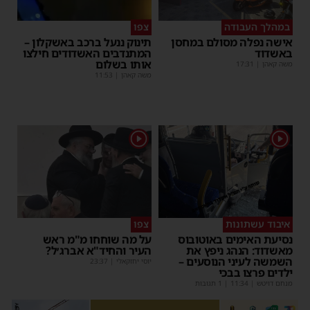
במהלך העבודה
צפו
אישה נפלה מסולם במחסן
תינוק ננעל ברכב באשקלון –
באשדוד
המתנדבים האשדודים חילצו
אותו בשלום
משה קאהן
|
17:31
משה קאהן
|
11:53
1
1
איבוד עשתונות
צפו
נסיעת האימים באוטובוס
על מה שוחחו מ"מ ראש
מאשדוד: הנהג ניפץ את
העיר והחיד"א אברג׳ל?
השמשה לעיני הנוסעים –
יוסי יחזקאלי
|
23:37
ילדים פרצו בבכי
מנחם דויטש
|
11:34
| 1 תגובות