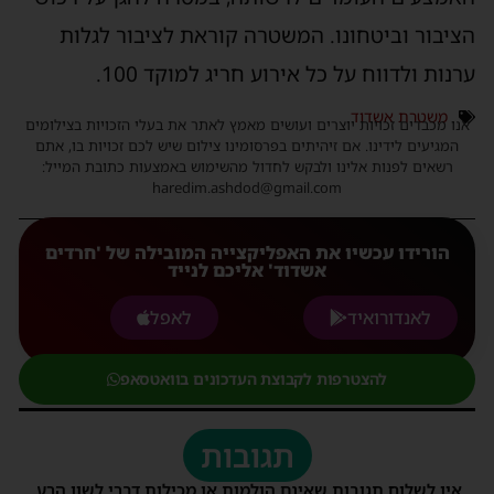
הציבור וביטחונו. המשטרה קוראת לציבור לגלות
ערנות ולדווח על כל אירוע חריג למוקד 100.
משטרת אשדוד
אנו מכבדים זכויות יוצרים ועושים מאמץ לאתר את בעלי הזכויות בצילומים
המגיעים לידינו. אם זיהיתים בפרסומינו צילום שיש לכם זכויות בו, אתם
רשאים לפנות אלינו ולבקש לחדול מהשימוש באמצעות כתובת המייל:
haredim.ashdod@gmail.com
הורידו עכשיו את האפליקצייה המובילה של 'חרדים
אשדוד' אליכם לנייד
לאנדורואיד
לאפל
להצטרפות לקבוצת העדכונים בוואטסאפ
תגובות
אין לשלוח תגובות שאינם הולמות או מכילות דברי לשון הרע,