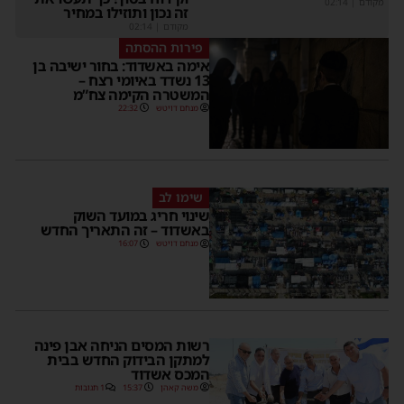
מקודם
|
02:14
זה נכון ותוזילו במחיר
מקודם
|
02:14
פירות ההסתה
אימה באשדוד: בחור ישיבה בן
13 נשדד באיומי רצח –
המשטרה הקימה צח”מ
מנחם דויטש
22:32
שימו לב
שינוי חריג במועד השוק
באשדוד – זה התאריך החדש
מנחם דויטש
16:07
רשות המסים הניחה אבן פינה
למתקן הבידוק החדש בבית
המכס אשדוד
משה קאהן
15:37
1 תגובות