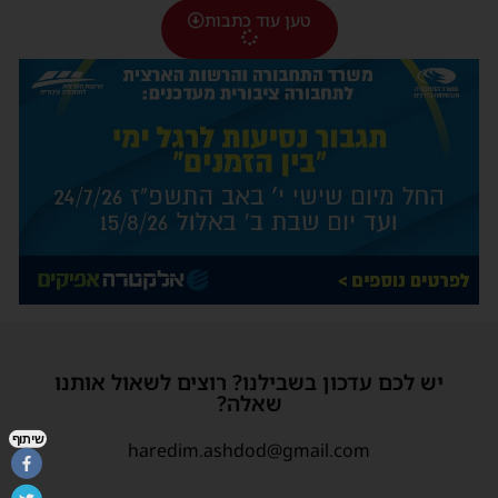
טען עוד כתבות
יש לכם עדכון בשבילנו? רוצים לשאול אותנו
שאלה?
שיתוף
haredim.ashdod@gmail.com