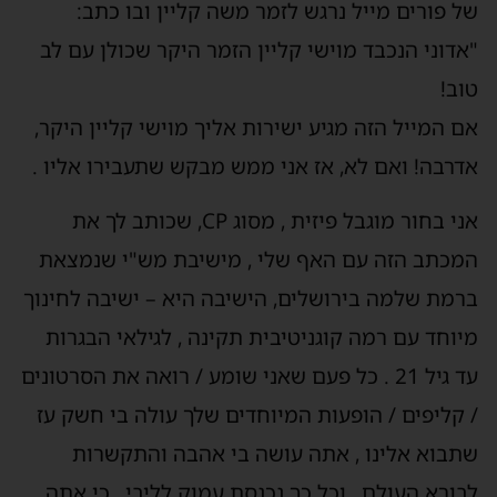
של פורים מייל נרגש לזמר משה קליין ובו כתב:
"אדוני הנכבד מוישי קליין הזמר היקר שכולן עם לב
טוב!
אם המייל הזה מגיע ישירות אליך מוישי קליין היקר,
אדרבה! ואם לא, אז אני ממש מבקש שתעבירו אליו .
אני בחור מוגבל פיזית , מסוג CP, שכותב לך את
המכתב הזה עם האף שלי , מישיבת מש"י שנמצאת
ברמת שלמה בירושלים, הישיבה היא – ישיבה לחינוך
מיוחד עם רמה קוגניטיבית תקינה , לגילאי הבגרות
עד גיל 21 . כל פעם שאני שומע / רואה את הסרטונים
/ קליפים / הופעות המיוחדים שלך עולה בי חשק עז
שתבוא אלינו , אתה עושה בי אהבה והתקשרות
לבורא העולם , וכל כך נכנסת עמוק לליבי , כי אתה