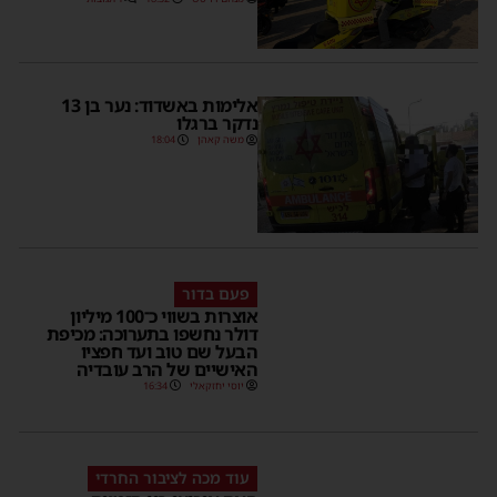
אלימות באשדוד: נער בן 13
נדקר ברגלו
משה קאהן
18:04
פעם בדור
אוצרות בשווי כ־100 מיליון
דולר נחשפו בתערוכה: מכיפת
הבעל שם טוב ועד חפציו
האישיים של הרב עובדיה
יוסי יחזקאלי
16:34
עוד מכה לציבור החרדי