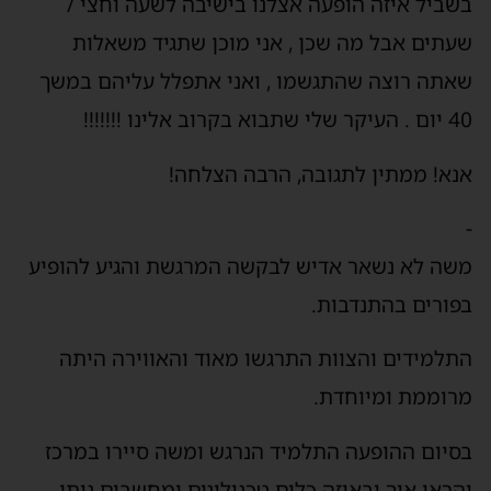
בשביל איזה הופעה אצלנו בישיבה לשעה וחצי /
שעתים אבל מה שכן , אני מוכן שתגיד משאלות
שאתה רוצה שהתגשמו , ואני אתפלל עליהם במשך
40 יום . העיקר שלי שתבוא בקרוב אלינו !!!!!!!
אנא! ממתין לתגובה, הרבה הצלחה!
-
משה לא נשאר אדיש לבקשה המרגשת והגיע להופיע
בפורים בהתנדבות.
התלמידים והצוות התרגשו מאוד והאווירה היתה
מרוממת ומיוחדת.
בסיום ההופעה התלמיד הנרגש ומשה סיירו במרכז
והראו איך ובאיזה כלים טכנולוגים ומחשבים ניתן