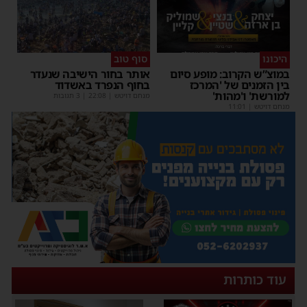
היכונו
סוף טוב
במוצ”ש הקרוב: מופע סיום
אותר בחור הישיבה שנעדר
בין הזמנים של 'המרכז
בחוף הנפרד באשדוד
למורשת' ו'מהות'
מנחם דויטש
|
22:08
| 3 תגובות
מנחם דויטש
|
11:01
עוד כותרות