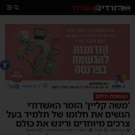
פתח סרג
הגשמת חלום
'משה קליין' הזמר האשדודי
הגשים את חלומו של תלמיד בעל
צרכים מיוחדים וריגש את כולם
אביב נחשוני
19:46
כ׳ באדר ב׳ תשפ״ב (23/03/2022)
8 תגובות