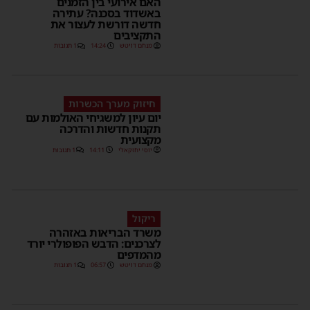
האם אירועי בין הזמנים
באשדוד בסכנה? עתירה
חדשה דורשת לעצור את
התקציבים
מנחם דויטש
14:24
1 תגובות
חיזוק מערך הכשרות
יום עיון למשגיחי האולמות עם
תקנות חדשות והדרכה
מקצועית
יוסי יחזקאלי
14:11
1 תגובות
ריקול
משרד הבריאות באזהרה
לצרכנים: הדבש הפופולרי יורד
מהמדפים
מנחם דויטש
06:57
1 תגובות