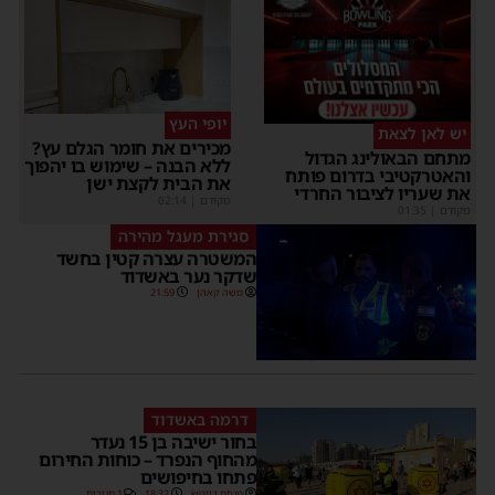
יופי העץ
יש לאן לצאת
מכירים את חומר הגלם עץ?
מתחם הבאולינג הגדול
ללא הבנה – שימוש בו יהפוך
והאטרקטיבי בדרום פותח
את הבית לקצת ישן
את שעריו לציבור החרדי
מקודם
|
02:14
מקודם
|
01:35
סגירת מעגל מהירה
המשטרה עצרה קטין בחשד
שדקר נער באשדוד
משה קאהן
21:59
דרמה באשדוד
בחור ישיבה בן 15 נעדר
מהחוף הנפרד – כוחות החירום
פתחו בחיפושים
מנחם דויטש
18:32
1 תגובות