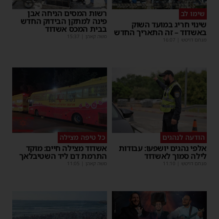
רשות המסים הניחה אבן
שימו לב
פינה למתקן הבידוק החדש
שינוי חריג במועד השוק
בבית המכס אשדוד
באשדוד – זה התאריך החדש
משה קאהן
|
15:37
מנחם דויטש
|
16:07
הודעה לנהגים
כל טיפה מצילה
אלפי נהגים יושפעו: עבודות
אשדוד מצילה חיים: מוקד
לילה סמוך לאשדוד
התרמת דם ליד השטיבלאך
מנחם דויטש
|
11:10
משה קאהן
|
11:05