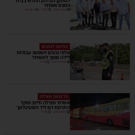
למתקן הבידוק החדש בבית
המכס אשדוד
משה קאהן
15:37
1 תגובות
הודעה לנהגים
אלפי נהגים יושפעו: עבודות
לילה סמוך לאשדוד
מנחם דויטש
11:10
כל טיפה מצילה
אשדוד מצילה חיים: מוקד
התרמת דם ליד השטיבלאך
משה קאהן
11:05