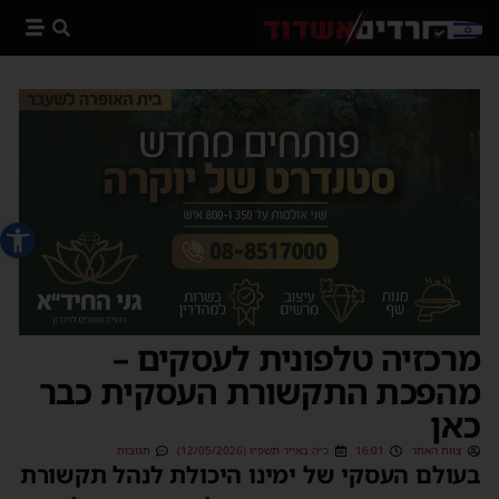
פתח סרג
מרכזיה טלפונית לעסקים –
מהפכת התקשורת העסקית כבר
כאן
צוות האתר
16:01
כ״ה באייר תשפ״ו (12/05/2026)
תגובות
בעולם העסקי של ימינו היכולת לנהל תקשורת