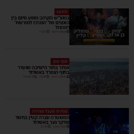
היכונו
במוצ”ש הקרוב: מופע סיום בין
הזמנים של 'המרכז למורשת'
ו'מהות'
מנחם דויטש
11:01
סוף טוב
אותר בחור הישיבה שנעדר
בחוף הנפרד באשדוד
מנחם דויטש
22:08
3 תגובות
סגירת מעגל מהירה
המשטרה עצרה קטין בחשד
שדקר נער באשדוד
משה קאהן
21:59