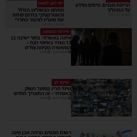
יש לאן לצאת
הריסת מבנים: טיפים ומידע
על התהליך
מתחם הבאולינג הגדול
והאטרקטיבי בדרום פותח
מקודם
|
02:14
את שעריו לציבור החרדי
מקודם
|
01:35
פירות ההסתה
אימה באשדוד: בחור ישיבה בן
13 נשדד באיומי רצח –
המשטרה הקימה צח”מ
מנחם דויטש
22:32
שימו לב
שינוי חריג במועד השוק
באשדוד – זה התאריך החדש
מנחם דויטש
16:07
רשות המסים הניחה אבן פינה