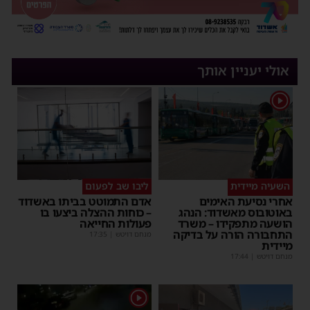
אולי יעניין אותך
1
השעיה מיידית
ליבו שב לפעום
אחרי נסיעת האימים
אדם התמוטט בביתו באשדוד
באוטובוס מאשדוד: הנהג
– כוחות ההצלה ביצעו בו
הושעה מתפקידו – משרד
פעולות החייאה
התחבורה הורה על בדיקה
מנחם דויטש
|
17:35
מיידית
מנחם דויטש
|
17:44
1