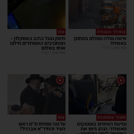
במהלך העבודה
צפו
אישה נפלה מסולם במחסן
תינוק ננעל ברכב באשקלון –
באשדוד
המתנדבים האשדודים חילצו
אותו בשלום
משה קאהן
|
17:31
משה קאהן
|
11:53
1
1
איבוד עשתונות
צפו
נסיעת האימים באוטובוס
על מה שוחחו מ"מ ראש
מאשדוד: הנהג ניפץ את
העיר והחיד"א אברג׳ל?
השמשה לעיני הנוסעים –
יוסי יחזקאלי
|
23:37