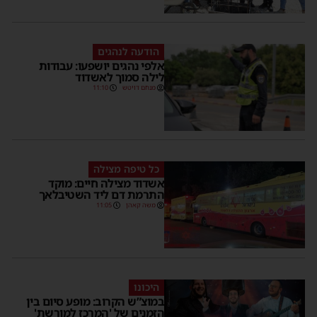
הודעה לנהגים
אלפי נהגים יושפעו: עבודות
לילה סמוך לאשדוד
מנחם דויטש
11:10
כל טיפה מצילה
אשדוד מצילה חיים: מוקד
התרמת דם ליד השטיבלאך
משה קאהן
11:05
היכונו
במוצ”ש הקרוב: מופע סיום בין
הזמנים של 'המרכז למורשת'