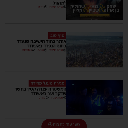
ו'מהות'
מנחם דויטש
11:01
סוף טוב
אותר בחור הישיבה שנעדר
בחוף הנפרד באשדוד
מנחם דויטש
22:08
3 תגובות
סגירת מעגל מהירה
המשטרה עצרה קטין בחשד
שדקר נער באשדוד
משה קאהן
21:59
טען עוד כתבות