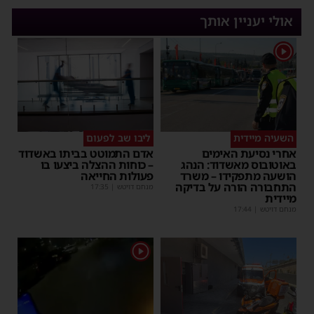
אולי יעניין אותך
1
השעיה מיידית
ליבו שב לפעום
אחרי נסיעת האימים
אדם התמוטט בביתו באשדוד
באוטובוס מאשדוד: הנהג
– כוחות ההצלה ביצעו בו
הושעה מתפקידו – משרד
פעולות החייאה
התחבורה הורה על בדיקה
מנחם דויטש
|
17:35
מיידית
מנחם דויטש
|
17:44
1