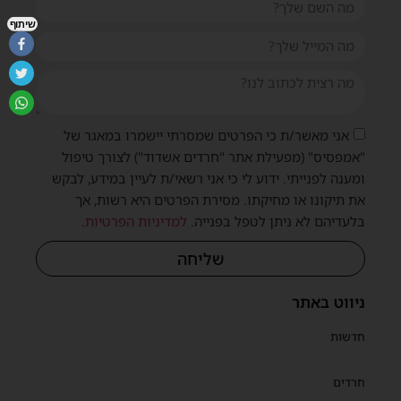
שיתוף
אני מאשר/ת כי הפרטים שמסרתי יישמרו במאגר של
"אמפסיס" (מפעילת אתר "חרדים אשדוד") לצורך טיפול
ומענה לפנייתי. ידוע לי כי אני רשאי/ת לעיין במידע, לבקש
את תיקונו או מחיקתו. מסירת הפרטים היא רשות, אך
בלעדיהם לא ניתן לטפל בפנייה.
למדיניות הפרטיות
.
שליחה
ניווט באתר
חדשות
חרדים