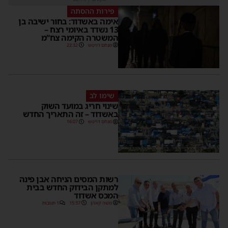
פירות ההסתה
אימה באשדוד: בחור ישיבה בן
13 נשדד באיומי רצח –
המשטרה הקימה צח”מ
מנחם דויטש
22:32
שימו לב
שינוי חריג במועד השוק
באשדוד – זה התאריך החדש
מנחם דויטש
16:07
רשות המסים הניחה אבן פינה
למתקן הבידוק החדש בבית
המכס אשדוד
משה קאהן
15:37
1 תגובות