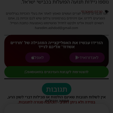
נוספו ניידות תנועה הפועלות בכבישי ישראל.
מרדף משטרתי
אנו מכבדים זכויות יוצרים ועושים מאמץ לאתר את בעלי הזכויות בצילומים
המגיעים לידינו. אם זיהיתים בפרסומינו צילום שיש לכם זכויות בו, אתם
רשאים לפנות אלינו ולבקש לחדול מהשימוש באמצעות כתובת המייל:
haredim.ashdod@gmail.com
הורידו עכשיו את האפליקצייה המובילה של 'חרדים
אשדוד' אליכם לנייד
לאנדורואיד
לאפל
להצטרפות לקבוצת העדכונים בוואטסאפ
תגובות
אין לשלוח תגובות שאינם הולמות או מכילות דברי לשון הרע,
הסתה ורכילות.
במידה ולא ניתן להגיב - הכתבה סגורה לתגובות.