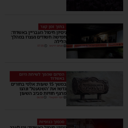
בתוך זמן קצר
ניסיון חיסול העבריין באשדוד:
חמישה חשודים נעצרו במהלך
הלילה
מנחם דויטש
07:35
המיזם שהפך לשיחת היום
באשדוד
במשך 15 שעות: אלפי בחורים
גדשו את 'השטעטל' ונהנו
מרצף חוויות סביב השעון
יוסי יחזקאלי
06:59
סכסוך כנופיות
ניסיון חיסול באשדוד: ירי לעבר