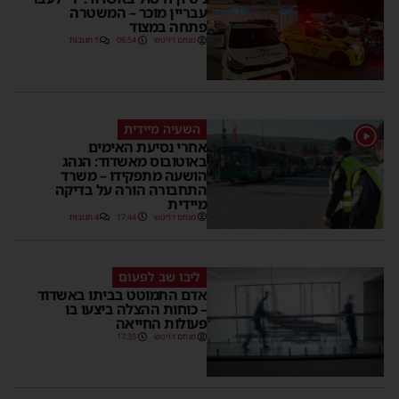
עבריין מוכר – המשטרה
פתחה במצוד
מנחם דויטש
06:54
1 תגובות
השעיה מיידית
1
אחרי נסיעת האימים
באוטובוס מאשדוד: הנהג
הושעה מתפקידו – משרד
התחבורה הורה על בדיקה
מיידית
מנחם דויטש
17:44
4 תגובות
ליבו שב לפעום
אדם התמוטט בביתו באשדוד
– כוחות ההצלה ביצעו בו
פעולות החייאה
מנחם דויטש
17:35