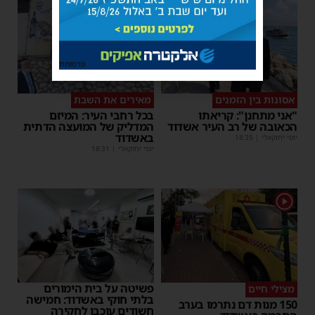
פרסומת
אסונות בין הזמנים
מאירים את השבת
"אני מתחנן": קריאתו
בכל רחבי העיר: המיזם
הכאובה של רב העיר אשדוד
המדליק של המועצה הדתית
באשדוד
יוסי יחזקאלי
|
18:35
יוסי יחזקאלי
|
18:31
1
פשיטה על בית הימורים
מצילי חיים
בלתי חוקי באשדוד: חמישה
150 מנות דם נתרמו בערב
חשודים עוכבו לחקירה