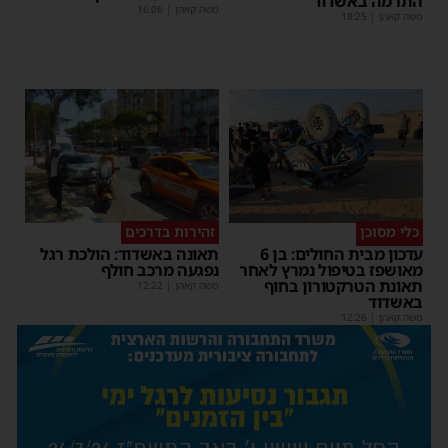
התרמה באשדוד
משה קאהן
|
16:06
משה קאהן
|
18:25
כלי מסוכן
זהירות בדרכים
עדכון מבית החולים: בן 6
תאונה באשדוד: הולכת רגל
מאושפז בטיפול נמרץ לאחר
נפגעה מרכב חולף
תאונת הטרקטורון בחוף
משה קאהן
|
12:22
באשדוד
משה קאהן
|
12:26