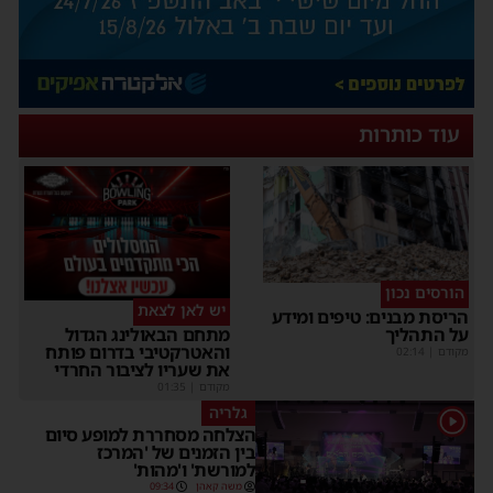
עוד כותרות
הורסים נכון
יש לאן לצאת
הריסת מבנים: טיפים ומידע
על התהליך
מתחם הבאולינג הגדול
והאטרקטיבי בדרום פותח
מקודם
|
02:14
את שעריו לציבור החרדי
מקודם
|
01:35
גלריה
1
הצלחה מסחררת למופע סיום
בין הזמנים של 'המרכז
למורשת' ו'מהות'
משה קאהן
09:34