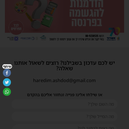
יש לכם עדכון בשבילנו? רוצים לשאול אותנו
שיתוף
שאלה?
haredim.ashdod@gmail.com
או שילחו אלינו פנייה ונחזור אליכם בהקדם