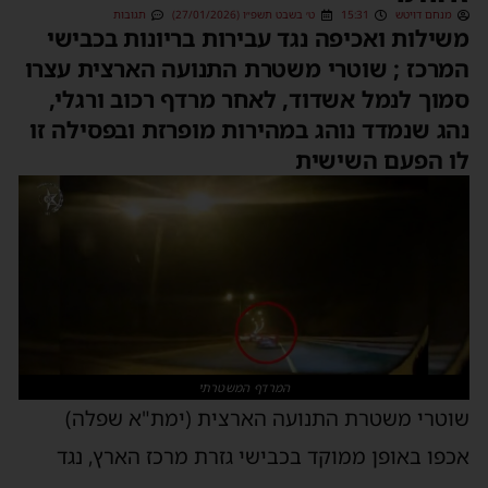
מנחם דויטש
15:31
ט׳ בשבט תשפ״ו (27/01/2026)
תגובות
משילות ואכיפה נגד עבירות בריונות בכבישי
המרכז ; שוטרי משטרת התנועה הארצית עצרו
סמוך לנמל אשדוד, לאחר מרדף רכוב ורגלי,
נהג שנמדד נוהג במהירות מופרזת ובפסילה זו
לו הפעם השישית
המרדף המשטרתי
שוטרי משטרת התנועה הארצית (ימת"א שפלה)
אכפו באופן ממוקד בכבישי גזרת מרכז הארץ, נגד