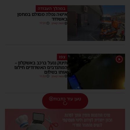
במהלך העבודה
אישה נפלה מסולם במחסן
באשדוד
משה קאהן
17:31
צפו
1
תינוק ננעל ברכב באשקלון –
המתנדבים האשדודים חילצו
אותו בשלום
משה קאהן
11:53
טען עוד כתבות