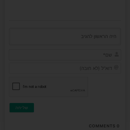
שם*
דוא"ל
(לא
חובה
COMMENTS
0